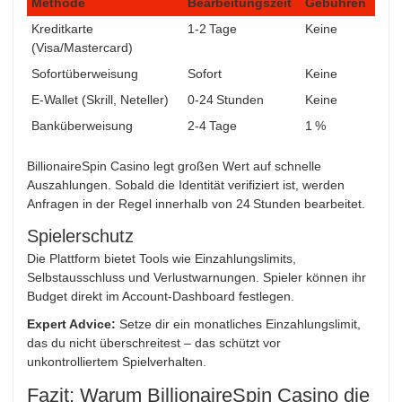
Methode
Bearbeitungszeit
Gebühren
Kreditkarte
1‑2 Tage
Keine
(Visa/Mastercard)
Sofortüberweisung
Sofort
Keine
E‑Wallet (Skrill, Neteller)
0‑24 Stunden
Keine
Banküberweisung
2‑4 Tage
1 %
BillionaireSpin Casino legt großen Wert auf schnelle
Auszahlungen. Sobald die Identität verifiziert ist, werden
Anfragen in der Regel innerhalb von 24 Stunden bearbeitet.
Spielerschutz
Die Plattform bietet Tools wie Einzahlungslimits,
Selbstausschluss und Verlustwarnungen. Spieler können ihr
Budget direkt im Account‑Dashboard festlegen.
Expert Advice:
Setze dir ein monatliches Einzahlungslimit,
das du nicht überschreitest – das schützt vor
unkontrolliertem Spielverhalten.
Fazit: Warum BillionaireSpin Casino die