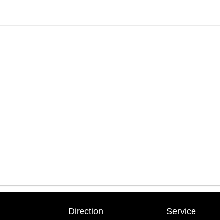
Direction
Service