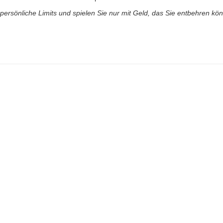
 persönliche Limits und spielen Sie nur mit Geld, das Sie entbehren kö