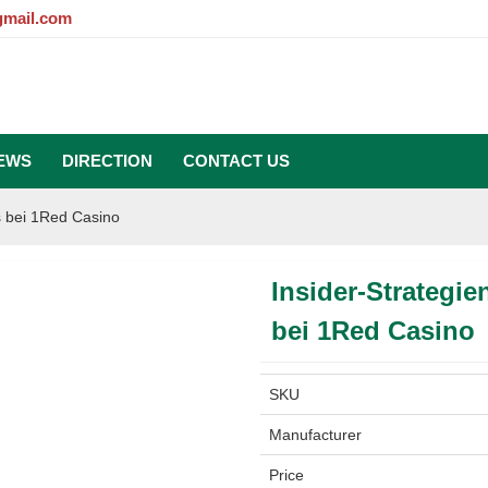
gmail.com
EWS
DIRECTION
CONTACT US
s bei 1Red Casino
Insider‑Strategi
bei 1Red Casino
SKU
Manufacturer
Price