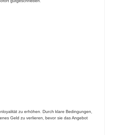
sofort gutgeschrieben.
.
nloyalität zu erhöhen. Durch klare Bedingungen,
genes Geld zu verlieren, bevor sie das Angebot