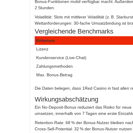
Bonus‑Funktionen mobil verfügbar macht. Außerdem 
2 Stunden.
Volatilität: Slots mit mittlerer Volatilität (z. B.
Starburs
Wettanforderungen: 30‑fache Umsatzbindung ist bran
Vergleichende Benchmarks
Kriterium
Lizenz
Kundenservice (Live‑Chat)
Zahlungsmethoden
Max. Bonus‑Betrag
Die Daten belegen, dass 1Red Casino in fast allen 
Wirkungsabschätzung
Ein No‑Deposit‑Bonus reduziert das Risiko für neue S
umsetzen, innerhalb von 7 Tagen eine erste Einzahlu
Retention‑Rate: 68 % der Bonus‑Nutzer bleiben nac
Cross‑Sell‑Potential: 32 % der Bonus‑Nutzer nutz