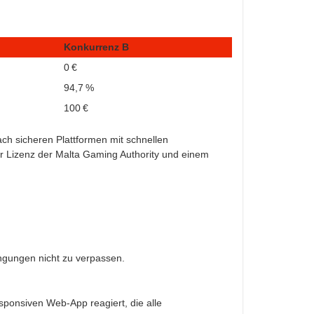
Konkurrenz B
0 €
94,7 %
100 €
ch sicheren Plattformen mit schnellen
r Lizenz der Malta Gaming Authority und einem
ingungen nicht zu verpassen.
ponsiven Web‑App reagiert, die alle