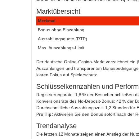
Marktübersicht
Merkmal
Bonus ohne Einzahlung
Auszahlungsquote (RTP)
Max. Auszahlungs‑Limit
Der deutsche Online‑Casino‑Markt verzeichnet ein j
Auszahlungen und transparenten Bonusbedingungen. 
klaren Fokus auf Spielerschutz.
Schlüsselkennzahlen und Perfor
Registrierungsrate: 1,8 % der Besucher schließen d
Konversionsrate des No‑Deposit‑Bonus: 42 % der B
Durchschnittliche Auszahlungszeit: 1,2 Stunden für E
Pro Tip:
Aktivieren Sie den Bonus sofort nach der R
Trendanalyse
Die letzten 12 Monate zeigen einen Anstieg der Nut