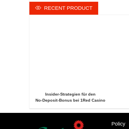
SKU:
RECENT PRODUCT
Insider‑Strategien für den
No‑Deposit‑Bonus bei 1Red Casino
SKU:
Policy