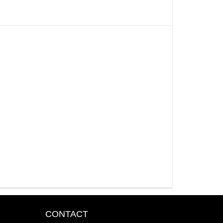
CONTACT