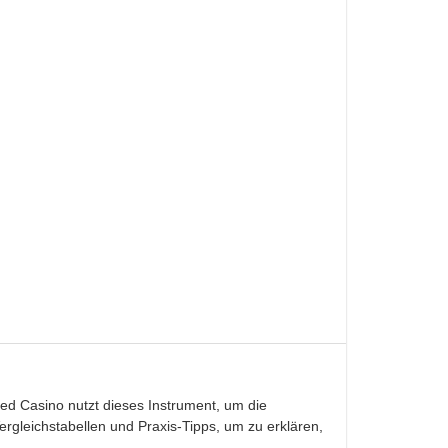
ed Casino nutzt dieses Instrument, um die
rgleichstabellen und Praxis‑Tipps, um zu erklären,