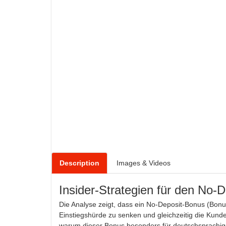
Description
Images & Videos
Insider‑Strategien für den No‑
Die Analyse zeigt, dass ein No‑Deposit‑Bonus (Bonu
Einstiegshürde zu senken und gleichzeitig die Kund
warum dieser Bonus besonders für deutschsprachige Sp