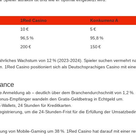
1Red Casino
Konkurrenz A
10 €
5 €
96,5 %
95,8 %
200 €
150 €
ährliches Wachstum von 12 % (2023‑2024). Spieler suchen vermehrt na
1Red Casino positioniert sich als Deutschsprachiges Casino mit eine
mance
ie Anmeldung ab – deutlich über dem Branchendurchschnitt von 1,2 %.
onus‑Empfänger wandeln den Gratis‑Geldbetrag in Echtgeld um.
‑Wallets, 24 Stunden für Kreditkarten.
egistrierung, um die 24‑Stunden‑Frist für die Erfüllung der Umsatzbed
zung von Mobile‑Gaming um 38 %. 1Red Casino hat darauf mit einer res