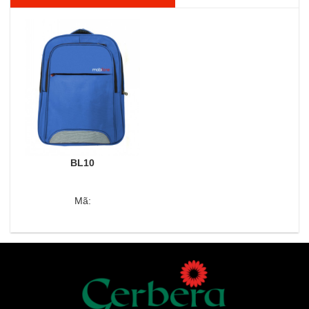
BL10
Mã: