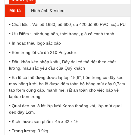
Mô tả
Hình ảnh & Video
• Chất liệu : Vải bố 1680, bố 600, dù 420,dù 90 PVC hoặc PU
• Ưu Điểm :, sử dụng bền, thời trang, giá cả cạnh tranh
• In hoặc thêu logo sắc xảo
• Bên trong lót vải dù 210 Polyester.
• Đầu khóa kéo nhập khẩu, Dây đai có thể dệt theo chất
lượng, màu sắc yêu cầu của Quý khách
• Ba lô có thể đựng được laptop 15,6″, bên trong có dây kéo
may bằng lưới, ba lô được đệm toàn bộ bằng mút dày 0,7cm
tạo form cứng cáp, mạnh mẽ, rất an toàn cho việc bảo vệ
laptop bên trong
• Quai đeo ba lô lót lớp lưới Korea thoáng khí, lớp mút quai
đeo dày 1cm.
• Kích thước sản phẩm: 45 x 32 x 16
• Trọng lượng: 0.9kg