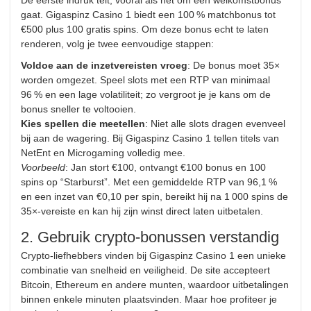
De eerste indruk telt, vooral als het om een welkomstbonus
gaat. Gigaspinz Casino 1 biedt een 100 % matchbonus tot
€500 plus 100 gratis spins. Om deze bonus echt te laten
renderen, volg je twee eenvoudige stappen:
Voldoe aan de inzetvereisten vroeg
: De bonus moet 35×
worden omgezet. Speel slots met een RTP van minimaal
96 % en een lage volatiliteit; zo vergroot je je kans om de
bonus sneller te voltooien.
Kies spellen die meetellen
: Niet alle slots dragen evenveel
bij aan de wagering. Bij Gigaspinz Casino 1 tellen titels van
NetEnt en Microgaming volledig mee.
Voorbeeld
: Jan stort €100, ontvangt €100 bonus en 100
spins op “Starburst”. Met een gemiddelde RTP van 96,1 %
en een inzet van €0,10 per spin, bereikt hij na 1 000 spins de
35×‑vereiste en kan hij zijn winst direct laten uitbetalen.
2. Gebruik crypto‑bonussen verstandig
Crypto‑liefhebbers vinden bij Gigaspinz Casino 1 een unieke
combinatie van snelheid en veiligheid. De site accepteert
Bitcoin, Ethereum en andere munten, waardoor uitbetalingen
binnen enkele minuten plaatsvinden. Maar hoe profiteer je