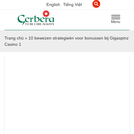
English
Tiếng Việt
Toggle
Menu
navigation
Trang chủ
»
10 bewezen strategieën voor bonussen bij Gigaspinz
Casino 1