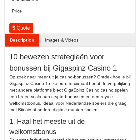
Price
Quote
Description
Images & Videos
10 bewezen strategieën voor
bonussen bij Gigaspinz Casino 1
Op zoek naar meer uit je casino‑bonussen? Ontdek hoe je bij
Gigaspinz Casino 1 elke euro maximaal benut. In vergelijking
met andere platforms biedt
GigaSpinz Casino casino spelen
een breed scala aan crypto‑bonussen en een royale
welkomstbonus, ideaal voor Nederlandse spelers die graag
met Bitcoin of andere digitale munten spelen.
1. Haal het meeste uit de
welkomstbonus