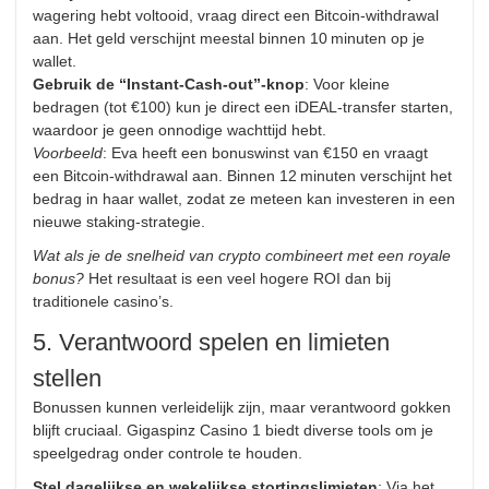
wagering hebt voltooid, vraag direct een Bitcoin‑withdrawal
aan. Het geld verschijnt meestal binnen 10 minuten op je
wallet.
Gebruik de “Instant‑Cash‑out”‑knop
: Voor kleine
bedragen (tot €100) kun je direct een iDEAL‑transfer starten,
waardoor je geen onnodige wachttijd hebt.
Voorbeeld
: Eva heeft een bonuswinst van €150 en vraagt
een Bitcoin‑withdrawal aan. Binnen 12 minuten verschijnt het
bedrag in haar wallet, zodat ze meteen kan investeren in een
nieuwe staking‑strategie.
Wat als je de snelheid van crypto combineert met een royale
bonus?
Het resultaat is een veel hogere ROI dan bij
traditionele casino’s.
5. Verantwoord spelen en limieten
stellen
Bonussen kunnen verleidelijk zijn, maar verantwoord gokken
blijft cruciaal. Gigaspinz Casino 1 biedt diverse tools om je
speelgedrag onder controle te houden.
Stel dagelijkse en wekelijkse stortingslimieten
: Via het