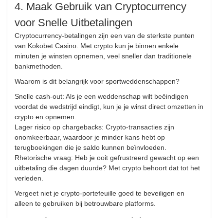
4. Maak Gebruik van Cryptocurrency
voor Snelle Uitbetalingen
Cryptocurrency‑betalingen zijn een van de sterkste punten
van Kokobet Casino. Met crypto kun je binnen enkele
minuten je winsten opnemen, veel sneller dan traditionele
bankmethoden.
Waarom is dit belangrijk voor sportweddenschappen?
Snelle cash‑out: Als je een weddenschap wilt beëindigen
voordat de wedstrijd eindigt, kun je je winst direct omzetten in
crypto en opnemen.
Lager risico op chargebacks: Crypto‑transacties zijn
onomkeerbaar, waardoor je minder kans hebt op
terugboekingen die je saldo kunnen beïnvloeden.
Rhetorische vraag: Heb je ooit gefrustreerd gewacht op een
uitbetaling die dagen duurde? Met crypto behoort dat tot het
verleden.
Vergeet niet je crypto‑portefeuille goed te beveiligen en
alleen te gebruiken bij betrouwbare platforms.