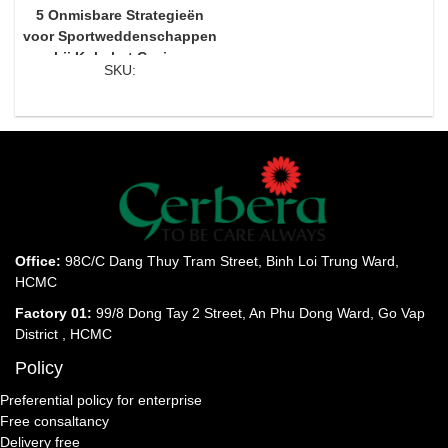
5 Onmisbare Strategieën
voor Sportweddenschappen
bij Kokobet Casino
SKU:
Office:
98C/C Dang Thuy Tram Street, Binh Loi Trung Ward,
HCMC
Factory 01:
99/8 Dong Tay 2 Street, An Phu Dong Ward, Go Vap
District , HCMC
Policy
Preferential policy for enterprise
Free consaltancy
Delivery free