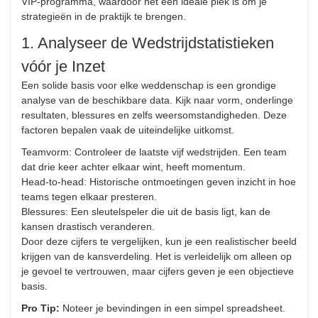
VIP‑programma, waardoor het een ideale plek is om je
strategieën in de praktijk te brengen.
1. Analyseer de Wedstrijdstatistieken
vóór je Inzet
Een solide basis voor elke weddenschap is een grondige
analyse van de beschikbare data. Kijk naar vorm, onderlinge
resultaten, blessures en zelfs weersomstandigheden. Deze
factoren bepalen vaak de uiteindelijke uitkomst.
Teamvorm: Controleer de laatste vijf wedstrijden. Een team
dat drie keer achter elkaar wint, heeft momentum.
Head‑to‑head: Historische ontmoetingen geven inzicht in hoe
teams tegen elkaar presteren.
Blessures: Een sleutelspeler die uit de basis ligt, kan de
kansen drastisch veranderen.
Door deze cijfers te vergelijken, kun je een realistischer beeld
krijgen van de kansverdeling. Het is verleidelijk om alleen op
je gevoel te vertrouwen, maar cijfers geven je een objectieve
basis.
Pro Tip:
Noteer je bevindingen in een simpel spreadsheet.