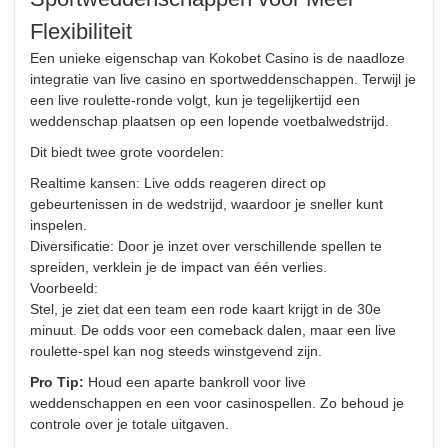
Flexibiliteit
Een unieke eigenschap van Kokobet Casino is de naadloze
integratie van live casino en sportweddenschappen. Terwijl je
een live roulette‑ronde volgt, kun je tegelijkertijd een
weddenschap plaatsen op een lopende voetbalwedstrijd.
Dit biedt twee grote voordelen:
Realtime kansen: Live odds reageren direct op
gebeurtenissen in de wedstrijd, waardoor je sneller kunt
inspelen.
Diversificatie: Door je inzet over verschillende spellen te
spreiden, verklein je de impact van één verlies.
Voorbeeld:
Stel, je ziet dat een team een rode kaart krijgt in de 30e
minuut. De odds voor een comeback dalen, maar een live
roulette‑spel kan nog steeds winstgevend zijn.
Pro Tip:
Houd een aparte bankroll voor live
weddenschappen en een voor casinospellen. Zo behoud je
controle over je totale uitgaven.