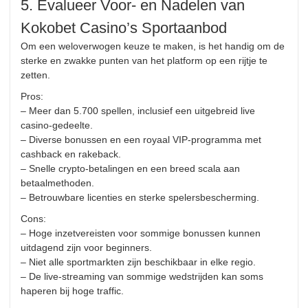
5. Evalueer Voor‑ en Nadelen van
Kokobet Casino’s Sportaanbod
Om een weloverwogen keuze te maken, is het handig om de
sterke en zwakke punten van het platform op een rijtje te
zetten.
Pros:
– Meer dan 5.700 spellen, inclusief een uitgebreid live
casino‑gedeelte.
– Diverse bonussen en een royaal VIP‑programma met
cashback en rakeback.
– Snelle crypto‑betalingen en een breed scala aan
betaalmethoden.
– Betrouwbare licenties en sterke spelersbescherming.
Cons:
– Hoge inzetvereisten voor sommige bonussen kunnen
uitdagend zijn voor beginners.
– Niet alle sportmarkten zijn beschikbaar in elke regio.
– De live‑streaming van sommige wedstrijden kan soms
haperen bij hoge traffic.