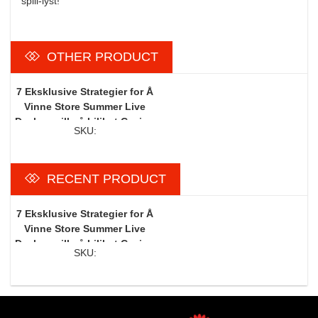
spill‑lyst!
OTHER PRODUCT
7 Eksklusive Strategier for Å
Vinne Store Summer Live
Dealer‑spill på Lilibet Casino
SKU:
RECENT PRODUCT
7 Eksklusive Strategier for Å
Vinne Store Summer Live
Dealer‑spill på Lilibet Casino
SKU: