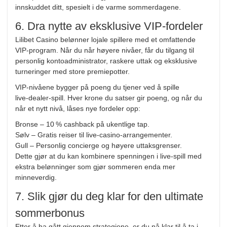
innskuddet ditt, spesielt i de varme sommerdagene.
6. Dra nytte av eksklusive VIP‑fordeler
Lilibet Casino belønner lojale spillere med et omfattende
VIP‑program. Når du når høyere nivåer, får du tilgang til
personlig kontoadministrator, raskere uttak og eksklusive
turneringer med store premiepotter.
VIP‑nivåene bygger på poeng du tjener ved å spille
live‑dealer‑spill. Hver krone du satser gir poeng, og når du
når et nytt nivå, låses nye fordeler opp:
Bronse – 10 % cashback på ukentlige tap.
Sølv – Gratis reiser til live‑casino‑arrangementer.
Gull – Personlig concierge og høyere uttaksgrenser.
Dette gjør at du kan kombinere spenningen i live‑spill med
ekstra belønninger som gjør sommeren enda mer
minneverdig.
7. Slik gjør du deg klar for den ultimate
sommerbonus
Etter å ha gått gjennom strategiene, er du nå klar til å ta i