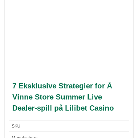
7 Eksklusive Strategier for Å
Vinne Store Summer Live
Dealer‑spill på Lilibet Casino
SKU
Manufacturer