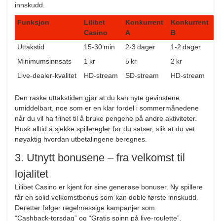
innskudd.
Funksjon
Lilibet
Konkurrent
Konkurrent
Casino
A
B
Uttakstid
15‑30 min
2‑3 dager
1‑2 dager
Minimumsinnsats
1 kr
5 kr
2 kr
Live‑dealer‑kvalitet
HD‑stream
SD‑stream
HD‑stream
Den raske uttakstiden gjør at du kan nyte gevinstene
umiddelbart, noe som er en klar fordel i sommermånedene
når du vil ha frihet til å bruke pengene på andre aktiviteter.
Husk alltid å sjekke spilleregler før du satser, slik at du vet
nøyaktig hvordan utbetalingene beregnes.
3. Utnytt bonusene – fra velkomst til
lojalitet
Lilibet Casino er kjent for sine generøse bonuser. Ny spillere
får en solid velkomstbonus som kan doble første innskudd.
Deretter følger regelmessige kampanjer som
“Cashback‑torsdag” og “Gratis spinn på live‑roulette”.