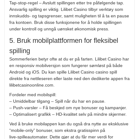
Tap‑stop‑regel – Avslutt spillingen etter tre påfølgende tap.
Ansvarlig spilling er viktig. Lilibet Casino tilbyr verktøy som
innskudds‑ og tapsgrenser, samt muligheten til å ta en pause
fra kontoen. Bruk disse funksjonene for å holde spillingen
under kontroll og unngå uønsket økonomisk press.
5. Bruk mobilplattformen for fleksibel
spilling
Sommerferien betyr ofte at du er på farten. Lilibet Casino har
en responsiv mobilversjon som fungerer sømløst på både
Android og iOS. Du kan spille Lilibet Casino casino spill
direkte fra nettleseren eller laste ned den dedikerte appen fra
lilibetcasinoonline.com.
Fordeler med mobilspill:
– Umiddelbar tilgang – Spill når du har en pause.
– Push‑varsler – Få beskjed om nye bonuser og kampanjer.
– Optimalisert grafikk – HD‑kvalitet selv på mindre skjermer.
Ved å bruke mobilappen kan du også dra nytte av eksklusive
“mobile‑only” bonuser, som ekstra gratisspinn på
live‑spilleautomater. Dette gjør at du får mer verdi for