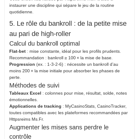
instaurer une discipline qui sépare le jeu de la routine
quotidienne.
5. Le rôle du bankroll : de la petite mise
au pari de high‑roller
Calcul du bankroll optimal
Flat‑bet
: mise constante, idéal pour les profils prudents.
Recommandation : bankroll ≥ 100 × la mise de base.
Progression
(ex. : 1‑3‑2‑6) : nécessite un bankroll d’au
moins 200 × la mise initiale pour absorber les phases de
perte.
Méthodes de suivi
Tableaux Excel
: colonnes pour mise, résultat, solde, notes
émotionnelles.
Applications de tracking
: MyCasinoStats, CasinoTracker,
toutes compatibles avec les plateformes recommandées par
Httpsreims Ms.Fr.
Augmenter les mises sans perdre le
contrôle