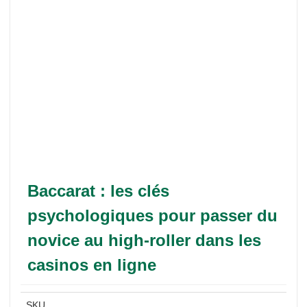
Baccarat : les clés
psychologiques pour passer du
novice au high‑roller dans les
casinos en ligne
SKU