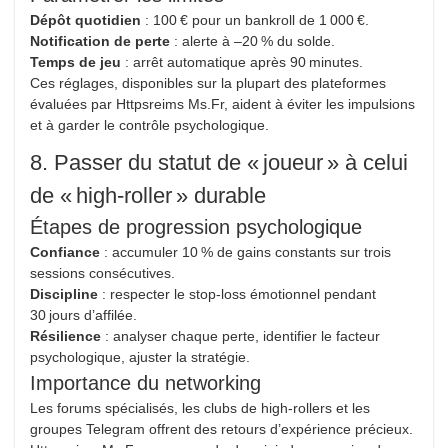
Dépôt quotidien
: 100 € pour un bankroll de 1 000 €.
Notification de perte
: alerte à –20 % du solde.
Temps de jeu
: arrêt automatique après 90 minutes.
Ces réglages, disponibles sur la plupart des plateformes
évaluées par Httpsreims Ms.Fr, aident à éviter les impulsions
et à garder le contrôle psychologique.
8. Passer du statut de « joueur » à celui
de « high‑roller » durable
Étapes de progression psychologique
Confiance
: accumuler 10 % de gains constants sur trois
sessions consécutives.
Discipline
: respecter le stop‑loss émotionnel pendant
30 jours d’affilée.
Résilience
: analyser chaque perte, identifier le facteur
psychologique, ajuster la stratégie.
Importance du networking
Les forums spécialisés, les clubs de high‑rollers et les
groupes Telegram offrent des retours d’expérience précieux.