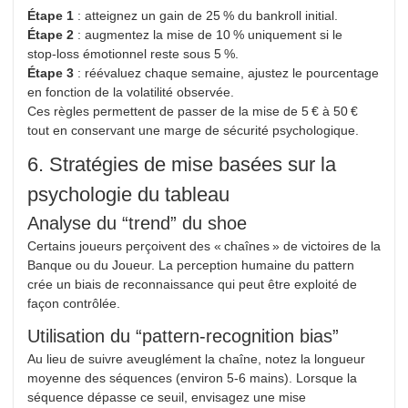
Étape 1
: atteignez un gain de 25 % du bankroll initial.
Étape 2
: augmentez la mise de 10 % uniquement si le
stop‑loss émotionnel reste sous 5 %.
Étape 3
: réévaluez chaque semaine, ajustez le pourcentage
en fonction de la volatilité observée.
Ces règles permettent de passer de la mise de 5 € à 50 €
tout en conservant une marge de sécurité psychologique.
6. Stratégies de mise basées sur la
psychologie du tableau
Analyse du “trend” du shoe
Certains joueurs perçoivent des « chaînes » de victoires de la
Banque ou du Joueur. La perception humaine du pattern
crée un biais de reconnaissance qui peut être exploité de
façon contrôlée.
Utilisation du “pattern‑recognition bias”
Au lieu de suivre aveuglément la chaîne, notez la longueur
moyenne des séquences (environ 5‑6 mains). Lorsque la
séquence dépasse ce seuil, envisagez une mise