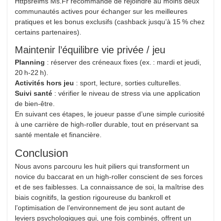
Httpsreims Ms.Fr recommande de rejoindre au moins deux
communautés actives pour échanger sur les meilleures
pratiques et les bonus exclusifs (cashback jusqu’à 15 % chez
certains partenaires).
Maintenir l’équilibre vie privée / jeu
Planning
: réserver des créneaux fixes (ex. : mardi et jeudi,
20 h‑22 h).
Activités hors jeu
: sport, lecture, sorties culturelles.
Suivi santé
: vérifier le niveau de stress via une application
de bien‑être.
En suivant ces étapes, le joueur passe d’une simple curiosité
à une carrière de high‑roller durable, tout en préservant sa
santé mentale et financière.
Conclusion
Nous avons parcouru les huit piliers qui transforment un
novice du baccarat en un high‑roller conscient de ses forces
et de ses faiblesses. La connaissance de soi, la maîtrise des
biais cognitifs, la gestion rigoureuse du bankroll et
l’optimisation de l’environnement de jeu sont autant de
leviers psychologiques qui, une fois combinés, offrent un