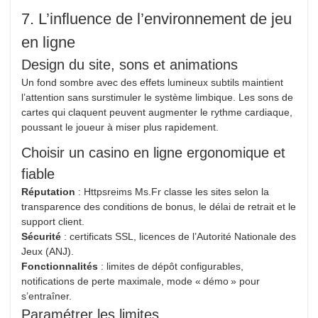
7. L’influence de l’environnement de jeu
en ligne
Design du site, sons et animations
Un fond sombre avec des effets lumineux subtils maintient
l’attention sans surstimuler le système limbique. Les sons de
cartes qui claquent peuvent augmenter le rythme cardiaque,
poussant le joueur à miser plus rapidement.
Choisir un casino en ligne ergonomique et
fiable
Réputation
: Httpsreims Ms.Fr classe les sites selon la
transparence des conditions de bonus, le délai de retrait et le
support client.
Sécurité
: certificats SSL, licences de l’Autorité Nationale des
Jeux (ANJ).
Fonctionnalités
: limites de dépôt configurables,
notifications de perte maximale, mode « démo » pour
s’entraîner.
Paramétrer les limites