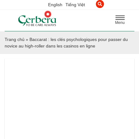
English
Tiếng Việt
Toggle
Menu
navigation
Trang chủ
»
Baccarat : les clés psychologiques pour passer du
novice au high‑roller dans les casinos en ligne