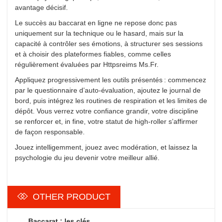
avantage décisif.
Le succès au baccarat en ligne ne repose donc pas
uniquement sur la technique ou le hasard, mais sur la
capacité à contrôler ses émotions, à structurer ses sessions
et à choisir des plateformes fiables, comme celles
régulièrement évaluées par Httpsreims Ms.Fr.
Appliquez progressivement les outils présentés : commencez
par le questionnaire d’auto‑évaluation, ajoutez le journal de
bord, puis intégrez les routines de respiration et les limites de
dépôt. Vous verrez votre confiance grandir, votre discipline
se renforcer et, in fine, votre statut de high‑roller s’affirmer
de façon responsable.
Jouez intelligemment, jouez avec modération, et laissez la
psychologie du jeu devenir votre meilleur allié.
OTHER PRODUCT
Baccarat : les clés