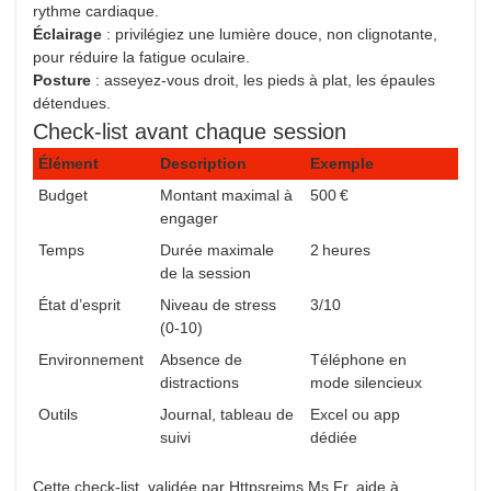
rythme cardiaque.
Éclairage
: privilégiez une lumière douce, non clignotante,
pour réduire la fatigue oculaire.
Posture
: asseyez‑vous droit, les pieds à plat, les épaules
détendues.
Check‑list avant chaque session
Élément
Description
Exemple
Budget
Montant maximal à
500 €
engager
Temps
Durée maximale
2 heures
de la session
État d’esprit
Niveau de stress
3/10
(0‑10)
Environnement
Absence de
Téléphone en
distractions
mode silencieux
Outils
Journal, tableau de
Excel ou app
suivi
dédiée
Cette check‑list, validée par Httpsreims Ms.Fr, aide à