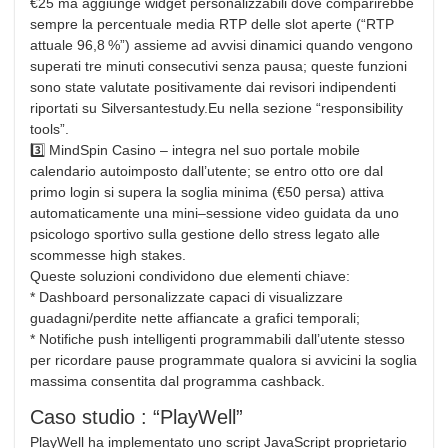
€25 ma aggiunge widget personalizzabili dove comparirebbe
sempre la percentuale media RTP delle slot aperte (“RTP
attuale 96,8 %”) assieme ad avvisi dinamici quando vengono
superati tre minuti consecutivi senza pausa; queste funzioni
sono state valutate positivamente dai revisori indipendenti
riportati su Silversantestudy.Eu nella sezione “responsibility
tools”.
3️⃣ MindSpin Casino – integra nel suo portale mobile
calendario autoimposto dall’utente; se entro otto ore dal
primo login si supera la soglia minima (€50 persa) attiva
automaticamente una mini–sessione video guidata da uno
psicologo sportivo sulla gestione dello stress legato alle
scommesse high stakes.
Queste soluzioni condividono due elementi chiave:
* Dashboard personalizzate capaci di visualizzare
guadagni/perdite nette affiancate a grafici temporali;
* Notifiche push intelligenti programmabili dall’utente stesso
per ricordare pause programmate qualora si avvicini la soglia
massima consentita dal programma cashback.
Caso studio : “PlayWell”
PlayWell ha implementato uno script JavaScript proprietario