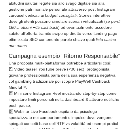
abitudini salutari legate sia allo svago digitale sia alla
gestione patrimoniale personale attraverso post Instagram
carousel dedicati ai
budget consigliati
, Stories interattive
dove gli utenti possono simulare scenari virtualizzati (
se perdi
€50… ottieni +€5 cashback
) ed eventualmente accedere
subito all’offerta tramite swipe up diretto verso landing page
ottimizzata SEO contenente parole chiave quali
lista casino
non aams
.
Campagna esempio “Ritorno Responsabile”
Una proposta multi-piattaforma potrebbe articolarsi così:
1️⃣ Video teaser YouTube breve (<30 sec): protagonista
giovane professionista parla della sua esperienza negativa
col gambling tradizionale poi scopre PlayWell Cashback
Mindful™;
2️⃣ Mini serie Instagram Reel mostrando step-by-step come
impostare limiti personali nella dashboard & attivare notifiche
push pause;
3️⃣ Webinar Live Facebook ospitato da psicologo
specializzato nei comportamenti d’impulso dove vengono
spiegati concetti base dell’RTP vs volatilità ed esempi praticI