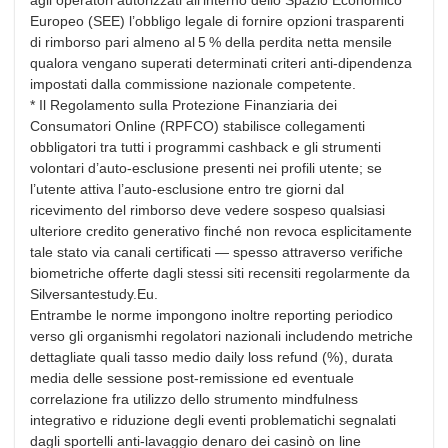
agli operatori autorizzati all’interno dello Spazio Economico
Europeo (SEE) l’obbligo legale di fornire opzioni trasparenti
di rimborso pari almeno al 5 % della perdita netta mensile
qualora vengano superati determinati criteri anti‐dipendenza
impostati dalla commissione nazionale competente.
* Il Regolamento sulla Protezione Finanziaria dei
Consumatori Online (RPFCO) stabilisce collegamenti
obbligatori tra tutti i programmi cashback e gli strumenti
volontari d’auto‐esclusione presenti nei profili utente; se
l’utente attiva l’auto‐esclusione entro tre giorni dal
ricevimento del rimborso deve vedere sospeso qualsiasi
ulteriore credito generativo finché non revoca esplicitamente
tale stato via canali certificati — spesso attraverso verifiche
biometriche offerte dagli stessi siti recensiti regolarmente da
Silversantestudy.Eu.
Entrambe le norme impongono inoltre reporting periodico
verso gli organism​hi regolatori nazionali includendo metriche
dettagliate quali tasso medio daily loss refund (%), durata
media delle sessione post-remissione ed eventuale
correlazione fra utilizzo dello strumento mindfulness
integrativo e riduzione degli eventi problematichi segnalati
dagli sportelli anti‐lavaggio denaro dei casinò on line