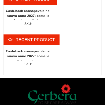
Cash‑back consapevole nel
nuovo anno 2027: come le
piattaforme di gioco
SKU:
responsabile trasformano le
promozioni in strumenti di
benessere
RECENT PRODUCT
Cash‑back consapevole nel
nuovo anno 2027: come le
piattaforme di gioco
SKU:
responsabile trasformano le
promozioni in strumenti di
benessere