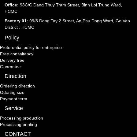
Office:
98C/C Dang Thuy Tram Street, Binh Loi Trung Ward,
HCMC
Factory 01:
99/8 Dong Tay 2 Street, An Phu Dong Ward, Go Vap
District , HCMC
Policy
Preferential policy for enterprise
Free consaltancy
Delivery free
Guarantee
Direction
Ordering direction
Odering size
Payment term
Service
Processing production
Processing printing
CONTACT