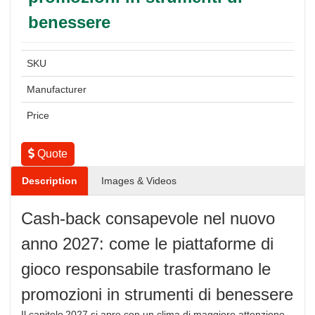
benessere
SKU
Manufacturer
Price
Quote
Description
Images & Videos
Cash‑back consapevole nel nuovo
anno 2027: come le piattaforme di
gioco responsabile trasformano le
promozioni in strumenti di benessere
Il capitolo 2027 si apre con un clima di maggiore attenzione