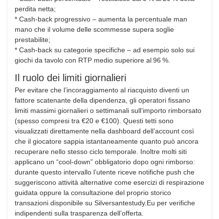
perdita netta;
* Cash‑back progressivo – aumenta la percentuale man
mano che il volume delle scommesse supera soglie
prestabilite;
* Cash‑back su categorie specifiche – ad esempio solo sui
giochi da tavolo con RTP medio superiore al 96 %.
Il ruolo dei limiti giornalieri
Per evitare che l’incoraggiamento al riacquisto diventi un
fattore scatenante della dipendenza, gli operatori fissano
limiti massimi giornalieri o settimanali sull’importo rimborsato
(spesso compresi tra €20 e €100). Questi tetti sono
visualizzati direttamente nella dashboard dell’account così
che il giocatore sappia istantaneamente quanto può ancora
recuperare nello stesso ciclo temporale. Inoltre molti siti
applicano un “cool‑down” obbligatorio dopo ogni rimborso:
durante questo intervallo l’utente riceve notifiche push che
suggeriscono attività alternative come esercizi di respirazione
guidata oppure la consultazione del proprio storico
transazioni disponibile su Silversantestudy.Eu per verifiche
indipendenti sulla trasparenza dell’offerta.