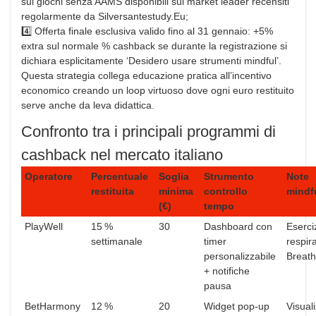
sui giochi senza AAMS disponibili sui market leader recensiti
regolarmente da Silversantestudy.Eu;
4️⃣ Offerta finale esclusiva valido fino al 31 gennaio: +5%
extra sul normale % cashback se durante la registrazione si
dichiara esplicitamente ‘Desidero usare strumenti mindful’.
Questa strategia collega educazione pratica all’incentivo
economico creando un loop virtuoso dove ogni euro restituito
serve anche da leva didattica.
Confronto tra i principali programmi di
cashback nel mercato italiano
Operatore
Percentuale
Soglia
Strumento
Note
restituita
minima
controllo
mindf
(€)
tempo
PlayWell
15 %
30
Dashboard con
Eserci
settimanale
timer
respira
personalizzabile
Breat
+ notifiche
pausa
BetHarmony
12 %
20
Widget pop-up
Visual