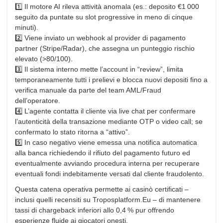
1️⃣ Il motore AI rileva attività anomala (es.: deposito €1 000
seguito da puntate su slot progressive in meno di cinque
minuti).
2️⃣ Viene inviato un webhook al provider di pagamento
partner (Stripe/Radar), che assegna un punteggio rischio
elevato (>80/100).
3️⃣ Il sistema interno mette l’account in “review”, limita
temporaneamente tutti i prelievi e blocca nuovi depositi fino a
verifica manuale da parte del team AML/Fraud
dell’operatore.
4️⃣ L’agente contatta il cliente via live chat per confermare
l’autenticità della transazione mediante OTP o video call; se
confermato lo stato ritorna a “attivo”.
5️⃣ In caso negativo viene emessa una notifica automatica
alla banca richiedendo il rifiuto del pagamento futuro ed
eventualmente avviando procedura interna per recuperare
eventuali fondi indebitamente versati dal cliente fraudolento.
Questa catena operativa permette ai casinò certificati –
inclusi quelli recensiti su Troposplatform.Eu – di mantenere
tassi di chargeback inferiori allo 0,4 % pur offrendo
esperienze fluide ai giocatori onesti.