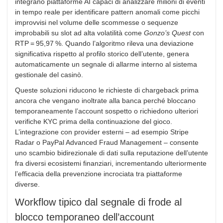
integrano piattaforme AI capaci di analizzare milioni di eventi
in tempo reale per identificare pattern anomali come picchi
improvvisi nel volume delle scommesse o sequenze
improbabili su slot ad alta volatilità come
Gonzo’s Quest
con
RTP = 95,97 %. Quando l’algoritmo rileva una deviazione
significativa rispetto al profilo storico dell’utente, genera
automaticamente un segnale di allarme interno al sistema
gestionale del casinò.
Queste soluzioni riducono le richieste di chargeback prima
ancora che vengano inoltrate alla banca perché bloccano
temporaneamente l’account sospetto o richiedono ulteriori
verifiche KYC prima della continuazione del gioco.
L’integrazione con provider esterni – ad esempio Stripe
Radar o PayPal Advanced Fraud Management – consente
uno scambio bidirezionale di dati sulla reputazione dell’utente
fra diversi ecosistemi finanziari, incrementando ulteriormente
l’efficacia della prevenzione incrociata tra piattaforme
diverse.
Workflow tipico dal segnale di frode al
blocco temporaneo dell’account