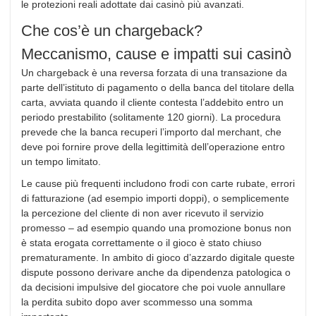
le protezioni reali adottate dai casinò più avanzati.
Che cos’è un chargeback?
Meccanismo, cause e impatti sui casinò
Un chargeback è una reversa forzata di una transazione da
parte dell’istituto di pagamento o della banca del titolare della
carta, avviata quando il cliente contesta l’addebito entro un
periodo prestabilito (solitamente 120 giorni). La procedura
prevede che la banca recuperi l’importo dal merchant, che
deve poi fornire prove della legittimità dell’operazione entro
un tempo limitato.
Le cause più frequenti includono frodi con carte rubate, errori
di fatturazione (ad esempio importi doppi), o semplicemente
la percezione del cliente di non aver ricevuto il servizio
promesso – ad esempio quando una promozione bonus non
è stata erogata correttamente o il gioco è stato chiuso
prematuramente. In ambito di gioco d’azzardo digitale queste
dispute possono derivare anche da dipendenza patologica o
da decisioni impulsive del giocatore che poi vuole annullare
la perdita subito dopo aver scommesso una somma