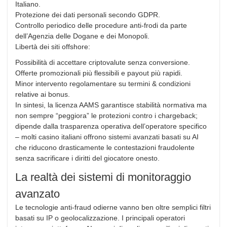
Italiano.
Protezione dei dati personali secondo GDPR.
Controllo periodico delle procedure anti‑frodi da parte
dell’Agenzia delle Dogane e dei Monopoli.
Libertà dei siti offshore:
Possibilità di accettare criptovalute senza conversione.
Offerte promozionali più flessibili e payout più rapidi.
Minor intervento regolamentare su termini & condizioni
relative ai bonus.
In sintesi, la licenza AAMS garantisce stabilità normativa ma
non sempre “peggiora” le protezioni contro i chargeback;
dipende dalla trasparenza operativa dell’opera­tore specifico
– molti casino italiani offrono sistemi avanzati basati su AI
che riducono drasticamente le contestazioni fraudolente
senza sacrificare i diritti del giocatore onesto.
La realtà dei sistemi di monitoraggio
avanzato
Le tecnologie anti‑fraud odierne vanno ben oltre semplici filtri
basati su IP o geolocalizzazione. I principali operatori