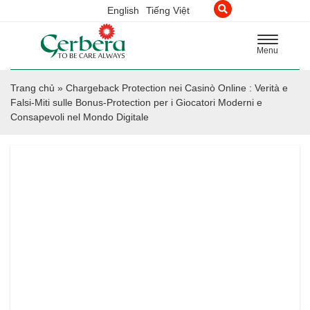
English
Tiếng Việt
Toggle
Menu
navigation
Trang chủ
»
Chargeback Protection nei Casinò Online : Verità e
Falsi‑Miti sulle Bonus‑Protection per i Giocatori Moderni e
Consapevoli nel Mondo Digitale