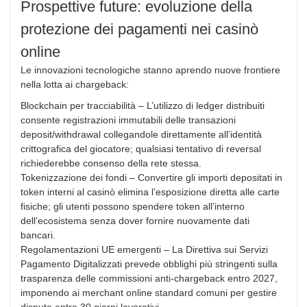
Prospettive future: evoluzione della
protezione dei pagamenti nei casinò
online
Le innovazioni tecnologiche stanno aprendo nuove frontiere
nella lotta ai chargeback:
Blockchain per tracciabilità – L’utilizzo di ledger distribuiti
consente registrazioni immutabili delle transazioni
deposit/withdrawal collegandole direttamente all’identità
crittografica del giocatore; qualsiasi tentativo di reversal
richiederebbe consenso della rete stessa.
Tokenizzazione dei fondi – Convertire gli importi depositati in
token interni al casinò elimina l’esposizione diretta alle carte
fisiche; gli utenti possono spendere token all’interno
dell’ecosistema senza dover fornire nuovamente dati
bancari.
Regolamentazioni UE emergenti – La Direttiva sui Servizi
Pagamento Digitalizzati prevede obblighi più stringenti sulla
trasparenza delle commissioni anti‑chargeback entro 2027,
imponendo ai merchant online standard comuni per gestire