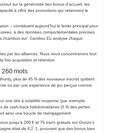
urtout sur la générosité des bonus d’accueil, les
apacité à offrir des promotions qui retiennent le
son – constituent aujourd’hui le levier principal pour
xclusives, à des données comportementales précises
ps://cambox.eu/
. Cambox.Eu analyse chaque
tées par les alliances. Nous nous concentrerons tout
 fois acquisition et rétention.
– 260 mots
ority, plus de 45 % des nouveaux inscrits quittent
ncante ou par une expérience de jeu perçue comme
sur une slot à volatilité moyenne (par exemple
mes de cash‑back hebdomadaires (5 % des pertes
réant ainsi une boucle de réengagement.
s jusqu’à 200 € et 75 tours gratuits sur
Gonzo’s
pagne était de 4,2 :1, prouvant que des bonus bien