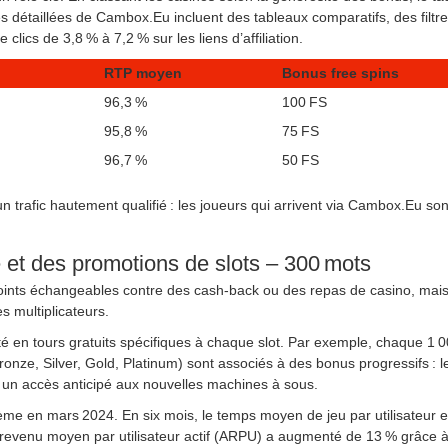
ues détaillées de Cambox.Eu incluent des tableaux comparatifs, des filt
 clics de 3,8 % à 7,2 % sur les liens d’affiliation.
RTP moyen
Bonus free spins
96,3 %
100 FS
95,8 %
75 FS
96,7 %
50 FS
n trafic hautement qualifié : les joueurs qui arrivent via Cambox.Eu so
 et des promotions de slots – 300 mots
oints échangeables contre des cash‑back ou des repas de casino, mais 
es multiplicateurs.
auté en tours gratuits spécifiques à chaque slot. Par exemple, chaque 1
ronze, Silver, Gold, Platinum) sont associés à des bonus progressifs : l
t un accès anticipé aux nouvelles machines à sous.
tème en mars 2024. En six mois, le temps moyen de jeu par utilisateur 
revenu moyen par utilisateur actif (ARPU) a augmenté de 13 % grâce à 