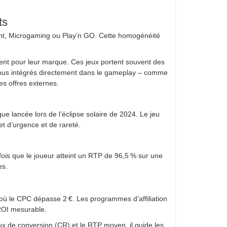
ts
tEnt, Microgaming ou Play’n GO. Cette homogénéité
ment pour leur marque. Ces jeux portent souvent des
bonus intégrés directement dans le gameplay – comme
es offres externes.
e lancée lors de l’éclipse solaire de 2024. Le jeu
et d’urgence et de rareté.
fois que le joueur atteint un RTP de 96,5 % sur une
es.
ns où le CPC dépasse 2 €. Les programmes d’affiliation
 ROI mesurable.
ux de conversion (CR) et le RTP moyen, il guide les