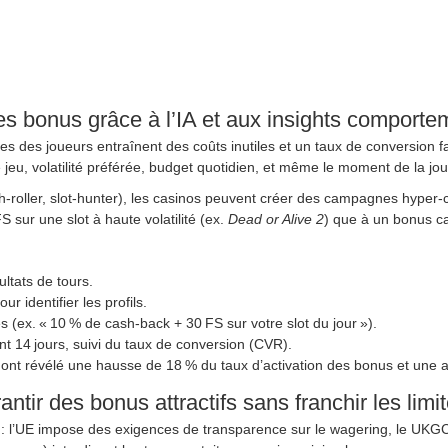
es bonus grâce à l’IA et aux insights comport
 des joueurs entraînent des coûts inutiles et un taux de conversion faibl
 jeu, volatilité préférée, budget quotidien, et même le moment de la jo
igh‑roller, slot‑hunter), les casinos peuvent créer des campagnes hyper‑
S sur une slot à haute volatilité (ex.
Dead or Alive 2
) que à un bonus c
ltats de tours.
r identifier les profils.
(ex. « 10 % de cash‑back + 30 FS sur votre slot du jour »).
 14 jours, suivi du taux de conversion (CVR).
ont révélé une hausse de 18 % du taux d’activation des bonus et une 
ntir des bonus attractifs sans franchir les lim
tre : l’UE impose des exigences de transparence sur le wagering, le UK