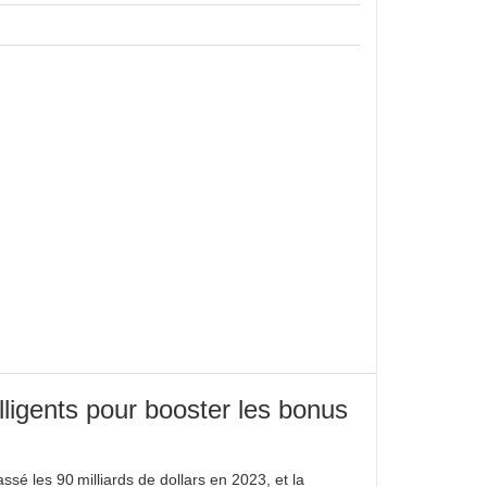
lligents pour booster les bonus
é les 90 milliards de dollars en 2023, et la