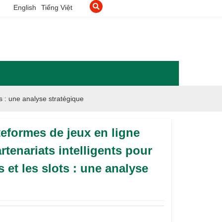
English
Tiếng Việt
ts : une analyse stratégique
eformes de jeux en ligne
artenariats intelligents pour
 et les slots : une analyse