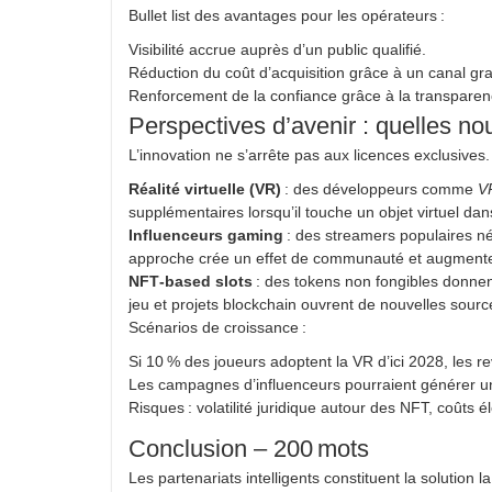
Bullet list des avantages pour les opérateurs :
Visibilité accrue auprès d’un public qualifié.
Réduction du coût d’acquisition grâce à un canal grat
Renforcement de la confiance grâce à la transparenc
Perspectives d’avenir : quelles no
L’innovation ne s’arrête pas aux licences exclusive
Réalité virtuelle (VR)
: des développeurs comme
V
supplémentaires lorsqu’il touche un objet virtuel dan
Influenceurs gaming
: des streamers populaires n
approche crée un effet de communauté et augmente
NFT‑based slots
: des tokens non fongibles donnent
jeu et projets blockchain ouvrent de nouvelles sour
Scénarios de croissance :
Si 10 % des joueurs adoptent la VR d’ici 2028, les 
Les campagnes d’influenceurs pourraient générer un 
Risques : volatilité juridique autour des NFT, coût
Conclusion – 200 mots
Les partenariats intelligents constituent la solution 