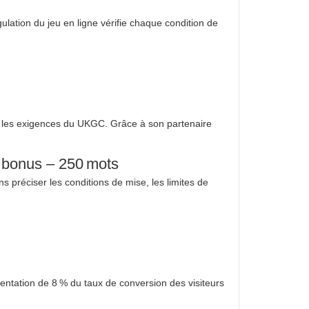
ulation du jeu en ligne vérifie chaque condition de
t les exigences du UKGC. Grâce à son partenaire
e bonus – 250 mots
s préciser les conditions de mise, les limites de
ntation de 8 % du taux de conversion des visiteurs