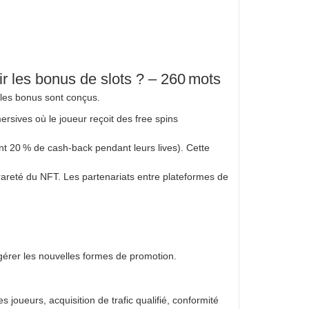
ir les bonus de slots ? – 260 mots
 les bonus sont conçus.
rsives où le joueur reçoit des free spins
t 20 % de cash‑back pendant leurs lives). Cette
a rareté du NFT. Les partenariats entre plateformes de
gérer les nouvelles formes de promotion.
s joueurs, acquisition de trafic qualifié, conformité