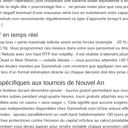
€ selon l’opérateur) puis choisissez une bankroll totale équivalente à e
la règle dite « pourcentage fixe » : ne jamais miser plus que cinq pour
ct négatif éventuel d’une mauvaise série tout en maintenant votre cap
eshub.com recommande régulièrement ce type d’approche lorsqu’il anal
.|
it” en temps réel
op‑loss = perte maximale tolérée avant sortie forcée (exemple : ‑20 % rela
0 %). Vous programmez ces niveaux dans votre suivi personnel ou direc
Nebula avec son haut RTP low volatility , il est réaliste d’attendre plus
 Dead or Alive Xtreme — volatile élevée — vous pourriez atteindre +30
nDes études menées par Gameshub.com montrent que appliquer ces seu
rs lors d’un format élimination directe où chaque décision doit être prise 
 spécifiques aux tournois de Nouvel An
es limitées durant décembre‑janvier :
tournoi gratuit
permettant aux nouve
pertes subies pendant vingt‑quatre heures
,
tours gratuits
attachés aux no
ibles avec un casino « sans wager ». Cela signifie que aucune exigenc
vues indépendantes disponibles chez Gameshub.com.\nUne astuce effica
males : ajoutez parallèlement un cash‑back hebdomadaire +50 tours gr
ches protectrices contre l’érosion du capital.\nGrâce au calcul préalab
mbien vous devez gagner pour rendre rentable chaque promotion utilisé