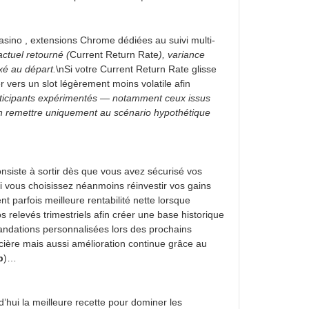
casino , extensions Chrome dédiées au suivi multi‐
actuel retourné (
Current Return Rate
), variance
xé au départ.
\nSi votre Current Return Rate glisse
r vers un slot légèrement moins volatile afin
icipants expérimentés — notamment ceux issus
’en remettre uniquement au scénario hypothétique
onsiste à sortir dès que vous avez sécurisé vos
nSi vous choisissez néanmoins réinvestir vos gains
t parfois meilleure rentabilité nette lorsque
elevés trimestriels afin créer une base historique
dations personnalisées lors des prochains
ière mais aussi amélioration continue grâce au
p
)…
d’hui la meilleure recette pour dominer les