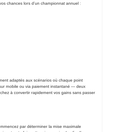
r vos chances lors d’un championnat annuel :
ement adaptés aux scénarios où chaque point
 sur mobile ou via paiement instantané — deux
erchez à convertir rapidement vos gains sans passer
 Commencez par déterminer la mise maximale