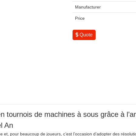
Manufacturer
Price
Quote
n tournois de machines à sous grâce à l’
el An
 et, pour beaucoup de joueurs, c’est l’occasion d’adopter des résolutio