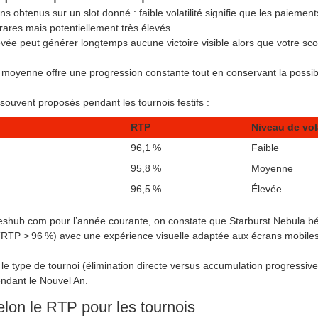
gains obtenus sur un slot donné : faible volatilité signifie que les pai
 rares mais potentiellement très élevés.
levée peut générer longtemps aucune victoire visible alors que votre sc
é moyenne offre une progression constante tout en conservant la possib
 souvent proposés pendant les tournois festifs :
RTP
Niveau de vola
96,1 %
Faible
95,8 %
Moyenne
96,5 %
Élevée
hub.com pour l’année courante, on constate que Starburst Nebula béné
e (RTP > 96 %) avec une expérience visuelle adaptée aux écrans mobile
n le type de tournoi (élimination directe versus accumulation progressi
endant le Nouvel An.
lon le RTP pour les tournois