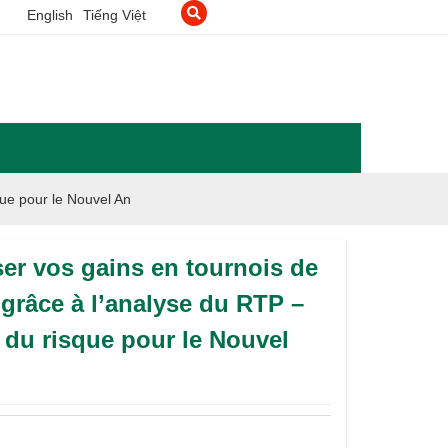
English
Tiếng Việt
ue pour le Nouvel An
r vos gains en tournois de
grâce à l’analyse du RTP –
 du risque pour le Nouvel