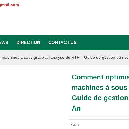
gmail.com
EWS
DIRECTION
CONTACT US
 machines à sous grâce à l’analyse du RTP – Guide de gestion du risq
Comment optimise
machines à sous 
Guide de gestion
An
SKU