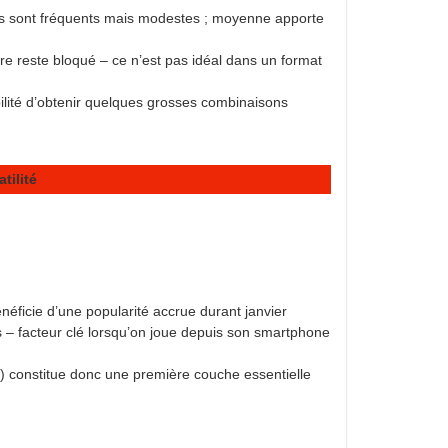
ements sont fréquents mais modestes ; moyenne apporte
ore reste bloqué – ce n’est pas idéal dans un format
ilité d’obtenir quelques grosses combinaisons
tilité
ficie d’une popularité accrue durant janvier
s – facteur clé lorsqu’on joue depuis son smartphone
ve) constitue donc une première couche essentielle