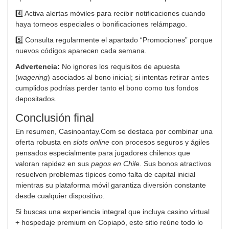
4️⃣ Activa alertas móviles para recibir notificaciones cuando
haya torneos especiales o bonificaciones relámpago.
5️⃣ Consulta regularmente el apartado “Promociones” porque
nuevos códigos aparecen cada semana.
Advertencia:
No ignores los requisitos de apuesta
(
wagering
) asociados al bono inicial; si intentas retirar antes
cumplidos podrías perder tanto el bono como tus fondos
depositados.
Conclusión final
En resumen, Casinoantay.Com se destaca por combinar una
oferta robusta en
slots online
con procesos seguros y ágiles
pensados especialmente para jugadores chilenos que
valoran rapidez en sus
pagos en Chile
. Sus bonos atractivos
resuelven problemas típicos como falta de capital inicial
mientras su plataforma móvil garantiza diversión constante
desde cualquier dispositivo.
Si buscas una experiencia integral que incluya casino virtual
+ hospedaje premium en Copiapó, este sitio reúne todo lo