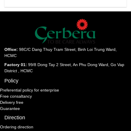
Office:
98C/C Dang Thuy Tram Street, Binh Loi Trung Ward,
HCMC
Factory 01:
99/8 Dong Tay 2 Street, An Phu Dong Ward, Go Vap
District , HCMC
Policy
Preferential policy for enterprise
Free consaltancy
Delivery free
Guarantee
Direction
Ordering direction