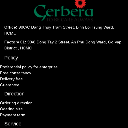
Office:
98C/C Dang Thuy Tram Street, Binh Loi Trung Ward,
HCMC
Factory 01:
99/8 Dong Tay 2 Street, An Phu Dong Ward, Go Vap
District , HCMC
Policy
Preferential policy for enterprise
Free consaltancy
Delivery free
Guarantee
Direction
Ordering direction
Odering size
Payment term
Service