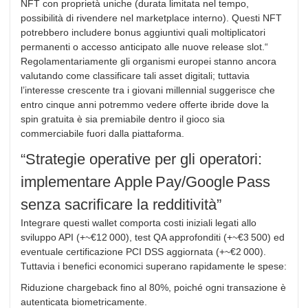
NFT con proprietà uniche (durata limitata nel tempo,
possibilità di rivendere nel marketplace interno). Questi NFT
potrebbero includere bonus aggiuntivi quali moltiplicatori
permanenti o accesso anticipato alle nuove release slot.“​
Regolamentariamente gli organismi europei stanno ancora
valutando come classificare tali asset digitali; tuttavia
l’interesse crescente tra i giovani millennial suggerisce che
entro cinque anni potremmo vedere offerte ibride dove la
spin gratuita è sia premiabile dentro il gioco sia
commerciabile fuori dalla piattaforma.
“Strategie operative per gli operatori:
implementare Apple Pay/Google Pass
senza sacrificare la redditività”
Integrare questi wallet comporta costi iniziali legati allo
sviluppo API (+~€12 000), test QA approfonditi (+~€3 500) ed
eventuale certificazione PCI DSS aggiornata (+~€2 000).
Tuttavia i benefici economici superano rapidamente le spese:
Riduzione chargeback fino al 80%, poiché ogni transazione è
autenticata biometricamente.