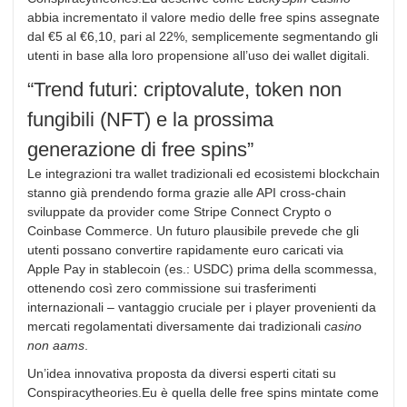
abbia incrementato il valore medio delle free spins assegnate
dal €5 al €6,10, pari al 22%, semplicemente segmentando gli
utenti in base alla loro propensione all’uso dei wallet digitali.
“Trend futuri: criptovalute, token non
fungibili (NFT) e la prossima
generazione di free spins”
Le integrazioni tra wallet tradizionali ed ecosistemi blockchain
stanno già prendendo forma grazie alle API cross‑chain
sviluppate da provider come Stripe Connect Crypto o
Coinbase Commerce. Un futuro plausibile prevede che gli
utenti possano convertire rapidamente euro caricati via
Apple Pay in stablecoin (es.: USDC) prima della scommessa,
ottenendo così zero commissione sui trasferimenti
internazionali – vantaggio cruciale per i player provenienti da
mercati regolamentati diversamente dai tradizionali
casino
non aams
.
Un’idea innovativa proposta da diversi esperti citati su
Conspiracytheories.Eu è quella delle free spins mintate come