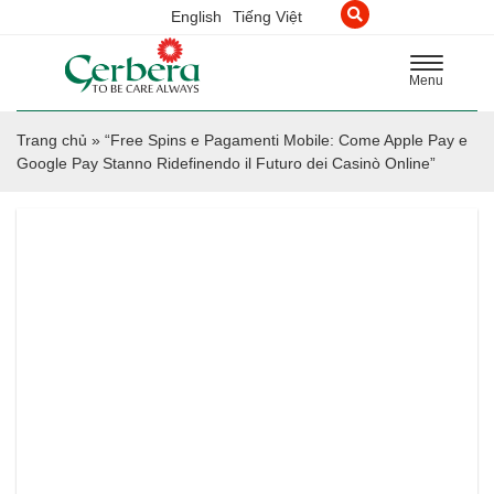
English
Tiếng Việt
Toggle
Menu
navigation
Trang chủ
»
“Free Spins e Pagamenti Mobile: Come Apple Pay e
Google Pay Stanno Ridefinendo il Futuro dei Casinò Online”