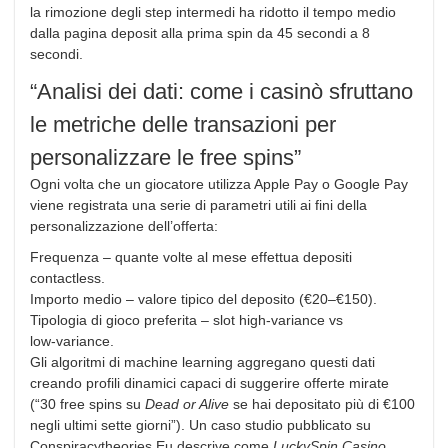
la rimozione degli step intermedi ha ridotto il tempo medio
dalla pagina deposit alla prima spin da 45 secondi a 8
secondi.
“Analisi dei dati: come i casinò sfruttano
le metriche delle transazioni per
personalizzare le free spins”
Ogni volta che un giocatore utilizza Apple Pay o Google Pay
viene registrata una serie di parametri utili ai fini della
personalizzazione dell’offerta:
Frequenza – quante volte al mese effettua depositi
contactless.
Importo medio – valore tipico del deposito (€20–€150).
Tipologia di gioco preferita – slot high‑variance vs
low‑variance.
Gli algoritmi di machine learning aggregano questi dati
creando profili dinamici capaci di suggerire offerte mirate
(“30 free spins su
Dead or Alive
se hai depositato più di €100
negli ultimi sette giorni”). Un caso studio pubblicato su
Conspiracytheories.Eu descrive come
LuckySpin Casino