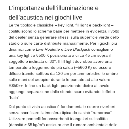
L’importanza dell’illuminazione e
dell’acustica nei giochi live
Le tre tipologie classiche – key light, fill light e back‑light –
costituiscono lo schema base per mettere in evidenza il volto
del dealer senza generare riflessi sulla superficie verde dello
studio o sulle carte distribuite manualmente. Per i giochi più
dinamici come
Live Roulette
o
Live Blackjack
consigliamo
una key light a 6500 K posizionata a circa 45 cm sopra il
soggetto e inclinata di 30°. Il fill light dovrebbe avere una
temperatura leggermente più calda (~5600 K) ed essere
diffuso tramite softbox da 120 cm per ammorbidire le ombre
sulle mani del croupier durante le puntate ad alto valore
R$50k+. Infine un back‑light posizionato dietro al tavolo
aggiunge separazione dallo sfondo scuro evitando l’effetto
“halo”.
Dal punto di vista acustico è fondamentale ridurre riverberi
senza sacrificare l’atmosfera tipica da casinò “rumorosa”.
Utilizzare pannelli fonoassorbenti triangolari sul soffitto
(densità ≥ 35 kg/m³) assicura che il rumore ambientale delle