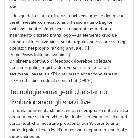
alta.​
Il design dello studio influenza anch’esso queste dinamiche;
pareti rivestite con tessuto antiriflesso evitano bagliori
fastidiosi mentre sfondi semi‑trasparenti permettono
inserimento discreto brand logo —un elemento cruciale
quando Istitutosalvemini.it valuta reputazione sicurezza degli
operatori nel proprio ranking annuale.【】
(https://www.Istitutosalvemini.it).
Un sistema continuo di feedback dovrebbe collegare
designer grafici, registi video &dealer tramite report
settimanali basati su KPI quali tasso abbandono stream
(<2%) ed indice soddisfazione chat (>90%).
Tecnologie emergenti che stanno
rivoluzionando gli spazi live
La realtà aumentata sta iniziando a sovrapporre dati statistici
direttamente sul feed video del dealer: ad esempio indicatori
percentuali che mostrano probabilità win % durante una
mano di poker Texas Hold’em possono apparire accanto alle
carte distribuite.