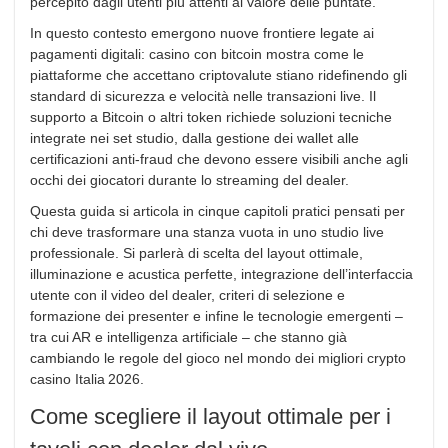
percepito dagli utenti più attenti al valore delle puntate.
In questo contesto emergono nuove frontiere legate ai
pagamenti digitali:
casino con bitcoin
mostra come le
piattaforme che accettano criptovalute stiano ridefinendo gli
standard di sicurezza e velocità nelle transazioni live. Il
supporto a Bitcoin o altri token richiede soluzioni tecniche
integrate nei set studio, dalla gestione dei wallet alle
certificazioni anti‑fraud che devono essere visibili anche agli
occhi dei giocatori durante lo streaming del dealer.
Questa guida si articola in cinque capitoli pratici pensati per
chi deve trasformare una stanza vuota in uno studio live
professionale. Si parlerà di scelta del layout ottimale,
illuminazione e acustica perfette, integrazione dell’interfaccia
utente con il video del dealer, criteri di selezione e
formazione dei presenter e infine le tecnologie emergenti –
tra cui AR e intelligenza artificiale – che stanno già
cambiando le regole del gioco nel mondo dei migliori crypto
casino Italia 2026.
Come scegliere il layout ottimale per i