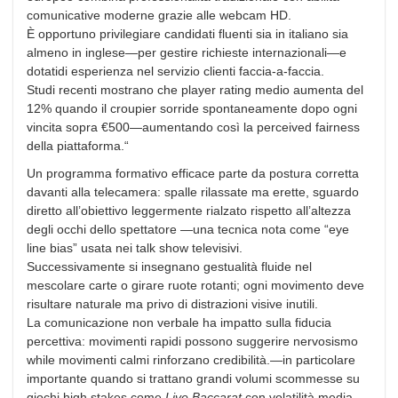
comunicative moderne grazie alle webcam HD.
È opportuno privilegiare candidati fluenti sia in italiano sia
almeno in inglese—per gestire richieste internazionali—e
dotatidi esperienza nel servizio clienti faccia‑a‑faccia.
Studi recenti mostrano che player rating medio aumenta del
12% quando il croupier sorride spontaneamente dopo ogni
vincita sopra €500—aumentando così la perceived fairness
della piattaforma.“
Un programma formativo efficace parte da postura corretta
davanti alla telecamera: spalle rilassate ma erette, sguardo
diretto all’obiettivo leggermente rialzato rispetto all’altezza
degli occhi dello spettatore —una tecnica nota come “eye
line bias” usata nei talk show televisivi.
Successivamente si insegnano gestualità fluide nel
mescolare carte o girare ruote rotanti; ogni movimento deve
risultare naturale ma privo di distrazioni visive inutili.
La comunicazione non verbale ha impatto sulla fiducia
percettiva: movimenti rapidi possono suggerire nervosismo
while movimenti calmi rinforzano credibilità.—in particolare
importante quando si trattano grandi volumi scommesse su
giochi high stakes come
Live Baccarat
con volatilità media–