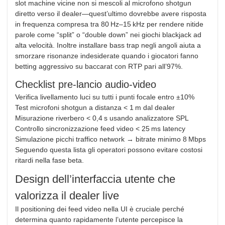
slot machine vicine non si mescoli al microfono shotgun
diretto verso il dealer—quest’ultimo dovrebbe avere risposta
in frequenza compresa tra 80 Hz–15 kHz per rendere nitide
parole come “split” o “double down” nei giochi blackjack ad
alta velocità.​ Inoltre installare bass trap negli angoli aiuta a
smorzare risonanze indesiderate quando i giocatori fanno
betting aggressivo su baccarat con RTP pari all’97%.
Checklist pre‑lancio audio‑video
Verifica livellamento luci su tutti i punti focale entro ±​10%
Test microfoni shotgun a distanza < 1 m dal dealer
Misurazione riverbero < 0,4 s usando analizzatore SPL
Controllo sincronizzazione feed video < 25 ms latency
Simulazione picchi traffico network → bitrate minimo 8 Mbps
Seguendo questa lista gli operatori possono evitare costosi
ritardi nella fase beta.
Design dell’interfaccia utente che
valorizza il dealer live
Il positioning dei feed video nella UI è cruciale perché
determina quanto rapidamente l’utente percepisce la