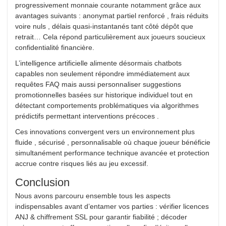
progressivement monnaie courante notamment grâce aux
avantages suivants : anonymat partiel renforcé , frais réduits
voire nuls , délais quasi‑instantanés tant côté dépôt que
retrait… Cela répond particulièrement aux joueurs soucieux
confidentialité financière.
L’intelligence artificielle alimente désormais chatbots
capables non seulement répondre immédiatement aux
requêtes FAQ mais aussi personnaliser suggestions
promotionnelles basées sur historique individuel tout en
détectant comportements problématiques via algorithmes
prédictifs permettant interventions précoces .
Ces innovations convergent vers un environnement plus
fluide , sécurisé , personnalisable où chaque joueur bénéficie
simultanément performance technique avancée et protection
accrue contre risques liés au jeu excessif.
Conclusion
Nous avons parcouru ensemble tous les aspects
indispensables avant d’entamer vos parties : vérifier licences
ANJ & chiffrement SSL pour garantir fiabilité ; décoder