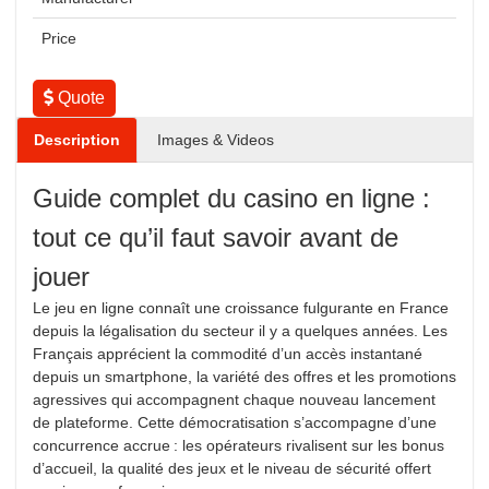
Price
Quote
Description
Images & Videos
Guide complet du casino en ligne :
tout ce qu’il faut savoir avant de
jouer
Le jeu en ligne connaît une croissance fulgurante en France
depuis la légalisation du secteur il y a quelques années. Les
Français apprécient la commodité d’un accès instantané
depuis un smartphone, la variété des offres et les promotions
agressives qui accompagnent chaque nouveau lancement
de plateforme. Cette démocratisation s’accompagne d’une
concurrence accrue : les opérateurs rivalisent sur les bonus
d’accueil, la qualité des jeux et le niveau de sécurité offert