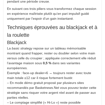
pendant une période creuse.
En suivant ces trois piliers vous transformez chaque session
en expérience maîtrisée plutôt qu’en pari impulsif guidé
uniquement par l’espoir d’un gain instantané.
Techniques éprouvées au blackjack et à
la roulette
Blackjack
La
basic strategy
repose sur un tableau mémorisable
montrant quand frapper, rester ou doubler selon votre main
versus celle du croupier ; appliquée correctement elle réduit
l’avantage maison sous
0,5 %
dans ses variantes
européennes.
Exemple : face-up dealer=6 → toujours rester avec toute
main totale ≥12 car il risque fortement bustir.
– En mode démo gratuit proposé par plusieurs sites
recommandés par Basketnews.Net vous pouvez tester cette
stratégie sans risquer votre argent réel avant de passer aux
parties réelles.
– Le comptage simplifié (« Hi‑Lo ») reste possible