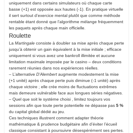
uniquement dans certains simulateurs où chaque carte
basse (+1) est opposée aux hautes (-1). En pratique virtuelle
il sert surtout d’exercice mental plutôt que comme méthode
rentable étant donné que l’algorithme mélange fréquemment
les paquets après chaque main officielle.
Roulette
La
Martingale
consiste à doubler sa mise après chaque perte
jusqu’à obtenir un gain équivalent à la mise initiale ; efficace
uniquement si vous avez une bankroll illimitée et aucune
limitation maximale imposée par le casino – deux conditions
rarement réunies dans nos expériences réelles.
– L’alternative
D’Alembert
augmente modestement la mise
(+1 unité) après chaque perte puis diminue (-1 unité) après
chaque victoire ; elle crée moins de fluctuations extrêmes
mais demeure vulnérable face aux longues séries négatives.
– Quel que soit le système choisi , limitez toujours vos
sessions afin que toute perte potentielle ne dépasse pas
5 %
du capital global dédié au jeu.
Ces techniques illustrent comment adapter théorie
mathématique & prudence budgétaire afin d’éviter l’écueil
classique consistant à poursuivre désespérément ses pertes.