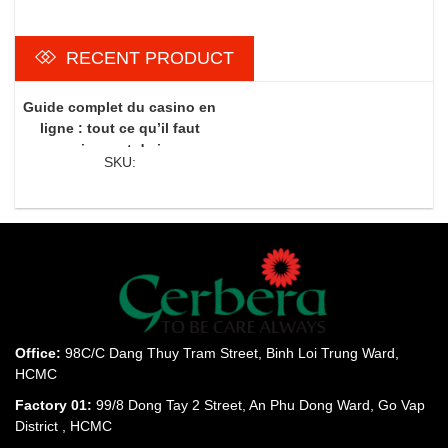
RECENT PRODUCT
Guide complet du casino en
ligne : tout ce qu’il faut
savoir avant de jouer
SKU:
Office:
98C/C Dang Thuy Tram Street, Binh Loi Trung Ward,
HCMC
Factory 01:
99/8 Dong Tay 2 Street, An Phu Dong Ward, Go Vap
District , HCMC