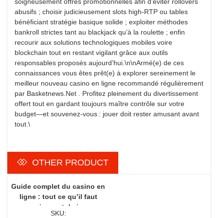
soigneusement offres promotionnelles afin d’éviter rollovers
abusifs ; choisir judicieusement slots high‑RTP ou tables
bénéficiant stratégie basique solide ; exploiter méthodes
bankroll strictes tant au blackjack qu’à la roulette ; enfin
recourir aux solutions technologiques mobiles voire
blockchain tout en restant vigilant grâce aux outils
responsables proposés aujourd’hui.\n\nArmé(e) de ces
connaissances vous êtes prêt(e) à explorer sereinement le
meilleur nouveau casino en ligne recommandé régulièrement
par Basketnews.Net . Profitez pleinement du divertissement
offert tout en gardant toujours maître contrôle sur votre
budget—et souvenez‑vous : jouer doit rester amusant avant
tout.\
OTHER PRODUCT
Guide complet du casino en
ligne : tout ce qu’il faut
savoir avant de jouer
SKU: