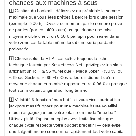
chances aux machines à sous
1️⃣ Gestion du bankroll : définissez au préalable la somme
maximale que vous êtes prêt(e) à perdre lors d’une session
(exemple : 200 €). Divisez ce montant par le nombre prévu
de parties (par ex., 400 tours), ce qui donne une mise
moyenne cible d’environ 0,50 € par spin pour rester dans
votre zone confortable même lors d’une série perdante
prolongée.
2️⃣ Choisir selon le RTP : consultez toujours la fiche
technique fournie par Basketnews.Net ; privilégiez les slots
affichant un RTP ≥ 96 %, tel que « Mega Joker » (99 %) ou
« Blood Suckers » (98 %). Ces valeurs indiquent qu’en
moyenne chaque euro misé rapporte entre 0,96 € et presque
tout son montant original sur long terme.
3️⃣ Volatilité & fonction “max bet” : si vous visez surtout les
jackpots massifs optez pour une machine haute volatilité
mais n’engagez jamais votre totalité en mode “max bet”.
Utilisez plutôt l’option autoplay avec limite fixe afin que
chaque cycle respecte votre budget prédéfini — cela évite
que l’algorithme ne consomme rapidement tout votre capital