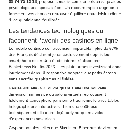
09 74 75 13 13
, propose conseils confidentiels ainsi qu’aides
psychologiques spécialisées . Un recours rapide augmente
fortement vos chances retrouver équilibre entre loisir ludique
& vie quotidienne équilibrée .
Les tendances technologiques qui
façonnent l’avenir des casinos en ligne
Le mobile continue son ascension imparable : plus de
67%
des Français déclarent jouer exclusivement depuis leur
smartphone selon Une étude interne réalisée par
Basketnews.Net fin‑2023 . Les plateformes investissent donc
lourdement dans UI responsive adaptée aux petits écrans
sans sacrifier graphismes ni fluidité.
Réalité virtuelle (VR) ouvre quant à elle une nouvelle
dimension immersive où salons virtuels reproduisent
fidèlement atmosphère parisienne traditionnelle avec tables
holographiques interactives ; bien que coûteuse
techniquement elle attire déjà early adopters avides
d’expériences novatrices.
Cryptomonnaies telles que Bitcoin ou Ethereum deviennent