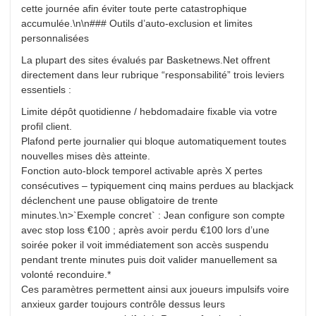
cette journée afin éviter toute perte catastrophique
accumulée.\n\n### Outils d’auto‑exclusion et limites
personnalisées
La plupart des sites évalués par Basketnews.Net offrent
directement dans leur rubrique “responsabilité” trois leviers
essentiels :
Limite dépôt quotidienne / hebdomadaire fixable via votre
profil client.
Plafond perte journalier qui bloque automatiquement toutes
nouvelles mises dès atteinte.
Fonction auto‑block temporel activable après X pertes
consécutives – typiquement cinq mains perdues au blackjack
déclenchent une pause obligatoire de trente
minutes.\n>`Exemple concret` : Jean configure son compte
avec stop loss €100 ; après avoir perdu €100 lors d’une
soirée poker il voit immédiatement son accès suspendu
pendant trente minutes puis doit valider manuellement sa
volonté reconduire.*
Ces paramètres permettent ainsi aux joueurs impulsifs voire
anxieux garder toujours contrôle dessus leurs