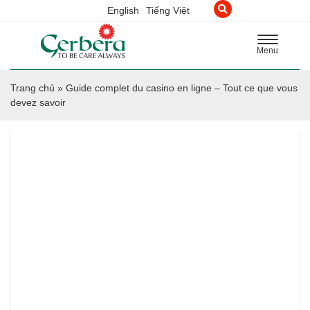
English
Tiếng Việt
Toggle
Menu
navigation
Trang chủ
»
Guide complet du casino en ligne – Tout ce que vous
devez savoir