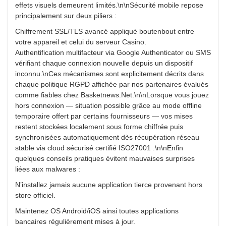
effets visuels demeurent limités.\n\nSécurité mobile repose
principalement sur deux piliers :
Chiffrement SSL/TLS avancé appliqué bout­en­bout entre
votre appareil et celui du serveur Casino.
Authentification multifacteur via Google Authenticator ou SMS
vérifiant chaque connexion nouvelle depuis un dispositif
inconnu.\nCes mécanismes sont explicitement décrits dans
chaque politique RGPD affichée par nos partenaires évalués
comme fiables chez Basketnews.Net.\n\nLorsque vous jouez
hors connexion — situation possible grâce au mode offline
temporaire offert par certains fournisseurs — vos mises
restent stockées localement sous forme chiffrée puis
synchronisées automatiquement dès récupération réseau
stable via cloud sécurisé certifié ISO27001 .\n\nEnfin
quelques conseils pratiques évitent mauvaises surprises
liées aux malwares :
N’installez jamais aucune application tierce provenant hors
store officiel.
Maintenez OS Android/iOS ainsi toutes applications
bancaires régulièrement mises à jour.