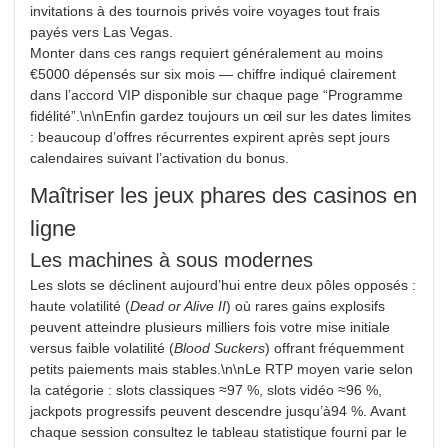
invitations à des tournois privés voire voyages tout frais
payés vers Las Vegas.
Monter dans ces rangs requiert généralement au moins
€5000 dépensés sur six mois — chiffre indiqué clairement
dans l’accord VIP disponible sur chaque page “Programme
fidélité”.\n\nEnfin gardez toujours un œil sur les dates limites
: beaucoup d’offres récurrentes expirent après sept jours
calendaires suivant l’activation du bonus.
Maîtriser les jeux phares des casinos en
ligne
Les machines à sous modernes
Les slots se déclinent aujourd’hui entre deux pôles opposés :
haute volatilité (
Dead or Alive II
) où rares gains explosifs
peuvent atteindre plusieurs milliers fois votre mise initiale
versus faible volatilité (
Blood Suckers
) offrant fréquemment
petits paiements mais stables.\n\nLe RTP moyen varie selon
la catégorie : slots classiques ≈97 %, slots vidéo ≈96 %,
jackpots progressifs peuvent descendre jusqu’à94 %. Avant
chaque session consultez le tableau statistique fourni par le