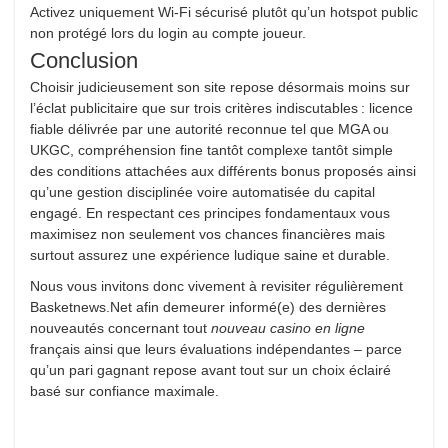
Activez uniquement Wi‑Fi sécurisé plutôt qu’un hotspot public
non protégé lors du login au compte joueur.
Conclusion
Choisir judicieusement son site repose désormais moins sur
l’éclat publicitaire que sur trois critères indiscutables : licence
fiable délivrée par une autorité reconnue tel que MGA ou
UKGC, compréhension fine tantôt complexe tantôt simple
des conditions attachées aux différents bonus proposés ainsi
qu’une gestion disciplinée voire automatisée du capital
engagé.​ En respectant ces principes fondamentaux vous
maximisez non seulement vos chances financières mais
surtout assurez une expérience ludique saine et durable.​
Nous vous invitons donc vivement à revisiter régulièrement
Basketnews.Net afin demeurer informé(e) des dernières
nouveautés concernant tout
nouveau casino en ligne
français ainsi que leurs évaluations indépendantes – parce
qu’un pari gagnant repose avant tout sur un choix éclairé
basé sur confiance maximale.​