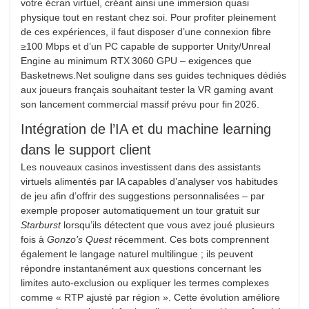
votre écran virtuel, créant ainsi une immersion quasi
physique tout en restant chez soi. Pour profiter pleinement
de ces expériences, il faut disposer d’une connexion fibre
≥100 Mbps et d’un PC capable de supporter Unity/Unreal
Engine au minimum RTX 3060 GPU – exigences que
Basketnews.Net souligne dans ses guides techniques dédiés
aux joueurs français souhaitant tester la VR gaming avant
son lancement commercial massif prévu pour fin 2026.
Intégration de l’IA et du machine learning
dans le support client
Les nouveaux casinos investissent dans des assistants
virtuels alimentés par IA capables d’analyser vos habitudes
de jeu afin d’offrir des suggestions personnalisées – par
exemple proposer automatiquement un tour gratuit sur
Starburst
lorsqu’ils détectent que vous avez joué plusieurs
fois à
Gonzo’s Quest
récemment. Ces bots comprennent
également le langage naturel multilingue ; ils peuvent
répondre instantanément aux questions concernant les
limites auto‑exclusion ou expliquer les termes complexes
comme « RTP ajusté par région ». Cette évolution améliore