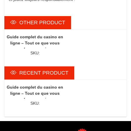
OTHER PRODUCT
Guide complet du casino en
ligne – Tout ce que vous
devez savoir
SKU:
RECENT PRODUCT
Guide complet du casino en
ligne – Tout ce que vous
devez savoir
SKU: