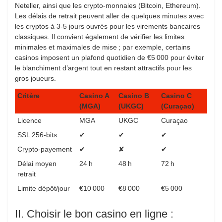
Neteller, ainsi que les crypto‑monnaies (Bitcoin, Ethereum).
Les délais de retrait peuvent aller de quelques minutes avec
les cryptos à 3‑5 jours ouvrés pour les virements bancaires
classiques. Il convient également de vérifier les limites
minimales et maximales de mise ; par exemple, certains
casinos imposent un plafond quotidien de €5 000 pour éviter
le blanchiment d’argent tout en restant attractifs pour les
gros joueurs.
Critère
Casino A
Casino B
Casino C
(MGA)
(UKGC)
(Curaçao)
Licence
MGA
UKGC
Curaçao
SSL 256‑bits
✔︎
✔︎
✔︎
Crypto‑payement
✔︎
✘
✔︎
Délai moyen
24 h
48 h
72 h
retrait
Limite dépôt/jour
€10 000
€8 000
€5 000
II. Choisir le bon casino en ligne :