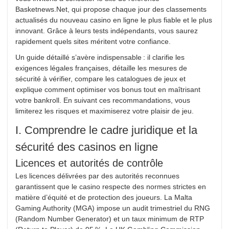
Basketnews.Net, qui propose chaque jour des classements
actualisés du
nouveau casino en ligne
le plus fiable et le plus
innovant. Grâce à leurs tests indépendants, vous saurez
rapidement quels sites méritent votre confiance.
Un guide détaillé s’avère indispensable : il clarifie les
exigences légales françaises, détaille les mesures de
sécurité à vérifier, compare les catalogues de jeux et
explique comment optimiser vos bonus tout en maîtrisant
votre bankroll. En suivant ces recommandations, vous
limiterez les risques et maximiserez votre plaisir de jeu.
I. Comprendre le cadre juridique et la
sécurité des casinos en ligne
Licences et autorités de contrôle
Les licences délivrées par des autorités reconnues
garantissent que le casino respecte des normes strictes en
matière d’équité et de protection des joueurs. La Malta
Gaming Authority (MGA) impose un audit trimestriel du RNG
(Random Number Generator) et un taux minimum de RTP