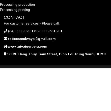
Processing production
Processing printing
CONTACT
For customer services - Please call:
(84) 0906.029.179 - 0906.531.261
tobecarealways@gmail.com
www.tuivaigerbera.com
98C/C Dang Thuy Tram Street, Binh Loi Trung Ward, HCMC