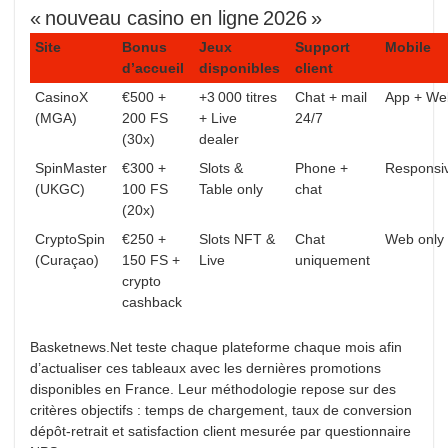
« nouveau casino en ligne 2026 »
Site
Bonus
Jeux
Support
Mobile
d’accueil
disponibles
client
CasinoX
€500 +
+3 000 titres
Chat + mail
App + We
(MGA)
200 FS
+ Live
24/7
(30x)
dealer
SpinMaster
€300 +
Slots &
Phone +
Responsi
(UKGC)
100 FS
Table only
chat
(20x)
CryptoSpin
€250 +
Slots NFT &
Chat
Web only
(Curaçao)
150 FS +
Live
uniquement
crypto
cashback
Basketnews.Net teste chaque plateforme chaque mois afin
d’actualiser ces tableaux avec les dernières promotions
disponibles en France. Leur méthodologie repose sur des
critères objectifs : temps de chargement, taux de conversion
dépôt‑retrait et satisfaction client mesurée par questionnaire