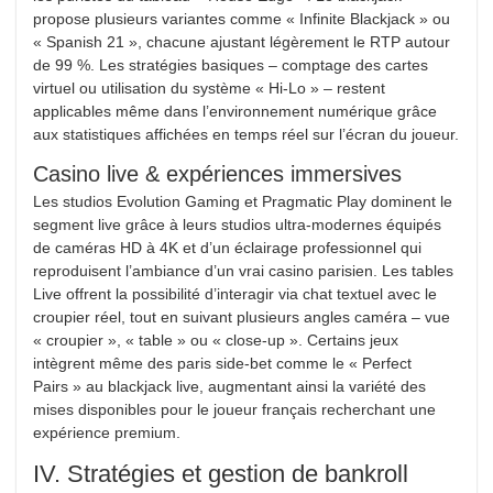
propose plusieurs variantes comme « Infinite Blackjack » ou
« Spanish 21 », chacune ajustant légèrement le RTP autour
de 99 %. Les stratégies basiques – comptage des cartes
virtuel ou utilisation du système « Hi‑Lo » – restent
applicables même dans l’environnement numérique grâce
aux statistiques affichées en temps réel sur l’écran du joueur.
Casino live & expériences immersives
Les studios Evolution Gaming et Pragmatic Play dominent le
segment live grâce à leurs studios ultra‑modernes équipés
de caméras HD à 4K et d’un éclairage professionnel qui
reproduisent l’ambiance d’un vrai casino parisien. Les tables
Live offrent la possibilité d’interagir via chat textuel avec le
croupier réel, tout en suivant plusieurs angles caméra – vue
« croupier », « table » ou « close‑up ». Certains jeux
intègrent même des paris side‑bet comme le « Perfect
Pairs » au blackjack live, augmentant ainsi la variété des
mises disponibles pour le joueur français recherchant une
expérience premium.
IV. Stratégies et gestion de bankroll