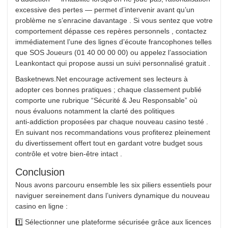
excessive des pertes — permet d’intervenir avant qu’un
problème ne s’enracine davantage . Si vous sentez que votre
comportement dépasse ces repères personnels , contactez
immédiatement l’une des lignes d’écoute francophones telles
que SOS Joueurs (01 40 00 00 00) ou appelez l’association
Leankontact qui propose aussi un suivi personnalisé gratuit .
Basketnews.Net encourage activement ses lecteurs à
adopter ces bonnes pratiques ; chaque classement publié
comporte une rubrique “Sécurité & Jeu Responsable” où
nous évaluons notamment la clarté des politiques
anti‑addiction proposées par chaque nouveau casino testé .
En suivant nos recommandations vous profiterez pleinement
du divertissement offert tout en gardant votre budget sous
contrôle et votre bien‑être intact .
Conclusion
Nous avons parcouru ensemble les six piliers essentiels pour
naviguer sereinement dans l’univers dynamique du nouveau
casino en ligne :
1️⃣ Sélectionner une plateforme sécurisée grâce aux licences