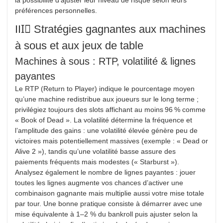
la possibilité d’ajuster leur niveau de risque selon leurs
préférences personnelles.
III️⃣ Stratégies gagnantes aux machines
à sous et aux jeux de table
Machines à sous : RTP, volatilité & lignes
payantes
Le RTP (Return to Player) indique le pourcentage moyen
qu’une machine redistribue aux joueurs sur le long terme ;
privilégiez toujours des slots affichant au moins 96 % comme
« Book of Dead ». La volatilité détermine la fréquence et
l’amplitude des gains : une volatilité élevée génère peu de
victoires mais potentiellement massives (exemple : « Dead or
Alive 2 »), tandis qu’une volatilité basse assure des
paiements fréquents mais modestes (« Starburst »).
Analysez également le nombre de lignes payantes : jouer
toutes les lignes augmente vos chances d’activer une
combinaison gagnante mais multiplie aussi votre mise totale
par tour. Une bonne pratique consiste à démarrer avec une
mise équivalente à 1–2 % du bankroll puis ajuster selon la