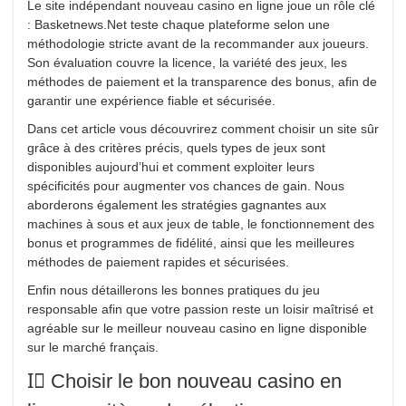
Le site indépendant
nouveau casino en ligne
joue un rôle clé
: Basketnews.Net teste chaque plateforme selon une
méthodologie stricte avant de la recommander aux joueurs.
Son évaluation couvre la licence, la variété des jeux, les
méthodes de paiement et la transparence des bonus, afin de
garantir une expérience fiable et sécurisée.
Dans cet article vous découvrirez comment choisir un site sûr
grâce à des critères précis, quels types de jeux sont
disponibles aujourd’hui et comment exploiter leurs
spécificités pour augmenter vos chances de gain. Nous
aborderons également les stratégies gagnantes aux
machines à sous et aux jeux de table, le fonctionnement des
bonus et programmes de fidélité, ainsi que les meilleures
méthodes de paiement rapides et sécurisées.
Enfin nous détaillerons les bonnes pratiques du jeu
responsable afin que votre passion reste un loisir maîtrisé et
agréable sur le meilleur nouveau casino en ligne disponible
sur le marché français.
I️⃣ Choisir le bon nouveau casino en