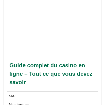
Guide complet du casino en
ligne – Tout ce que vous devez
savoir
SKU
Manufacturer