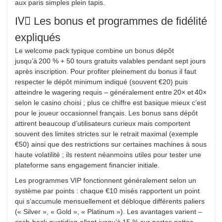
aux paris simples plein tapis.
IV️⃣ Les bonus et programmes de fidélité
expliqués
Le welcome pack typique combine un bonus dépôt
jusqu’à 200 % + 50 tours gratuits valables pendant sept jours
après inscription. Pour profiter pleinement du bonus il faut
respecter le dépôt minimum indiqué (souvent €20) puis
atteindre le wagering requis – généralement entre 20× et 40×
selon le casino choisi ; plus ce chiffre est basique mieux c’est
pour le joueur occasionnel français. Les bonus sans dépôt
attirent beaucoup d’utilisateurs curieux mais comportent
souvent des limites strictes sur le retrait maximal (exemple
€50) ainsi que des restrictions sur certaines machines à sous
haute volatilité ; ils restent néanmoins utiles pour tester une
plateforme sans engagement financier initiale.
Les programmes VIP fonctionnent généralement selon un
système par points : chaque €10 misés rapportent un point
qui s’accumule mensuellement et débloque différents paliers
(« Silver », « Gold », « Platinum »). Les avantages varient –