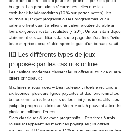
toute liquidation – ce qui peut être prohibitif pour les petits
budgets. Les promotions récurrentes telles que les
cash‑back hebdomadaires (10 % sur pertes nettes), les
tournois à jackpot progressif ou les programmes VIP à
paliers offrent quant à elles une valeur ajoutée durable si
leurs exigences restent réalistes (< 20×). Un bon site indique
clairement ces conditions dans une page dédiée afin d’éviter
toute surprise désagréable après le gain d’un bonus gratuit.
II️⃣ Les différents types de jeux
proposés par les casinos online
Les casinos modernes classent leurs offres autour de quatre
piliers principaux :
Machines à sous vidéo – Des rouleaux virtuels avec cinq à
six bobines, plusieurs lignes payantes et des fonctionnalités
bonus comme les free spins ou les mini‑jeux interactifs. Les
jackpots progressifs tels que Mega Moolah peuvent atteindre
plusieurs millions d’euros.
Slots classiques & jackpots progressifs – Des titres à trois
rouleaux rappelant les machines physiques ; ils offrent
souvent un RTP supérieur à 97 % et sont appréciés pour leur