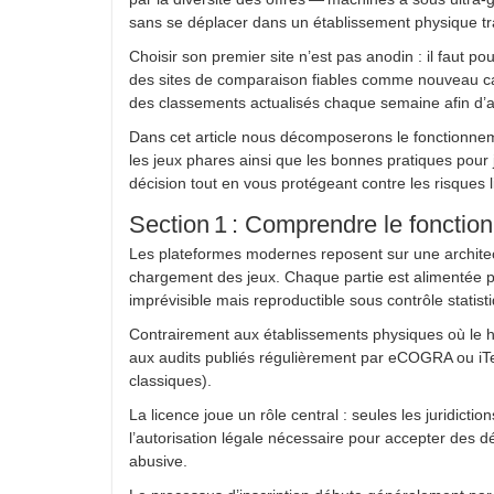
sans se déplacer dans un établissement physique tra
Choisir son premier site n’est pas anodin : il faut po
des sites de comparaison fiables comme
nouveau ca
des classements actualisés chaque semaine afin d’aide
Dans cet article nous décomposerons le fonctionneme
les jeux phares ainsi que les bonnes pratiques pour 
décision tout en vous protégeant contre les risques l
Section 1 : Comprendre le fonctio
Les plateformes modernes reposent sur une architectu
chargement des jeux. Chaque partie est alimentée par
imprévisible mais reproductible sous contrôle stati
Contrairement aux établissements physiques où le ha
aux audits publiés régulièrement par eCOGRA ou iT
classiques).
La licence joue un rôle central : seules les juridi
l’autorisation légale nécessaire pour accepter des dé
abusive.