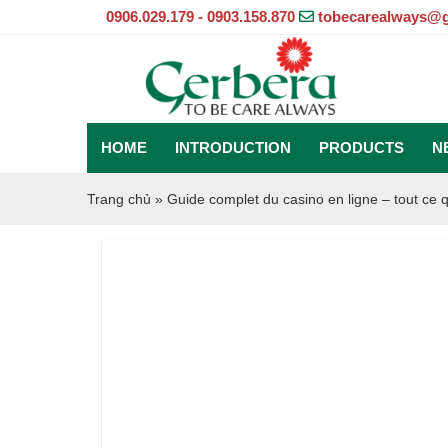
0906.029.179 - 0903.158.870
tobecarealways@
HOME
INTRODUCTION
PRODUCTS
N
Trang chủ
»
Guide complet du casino en ligne – tout ce 