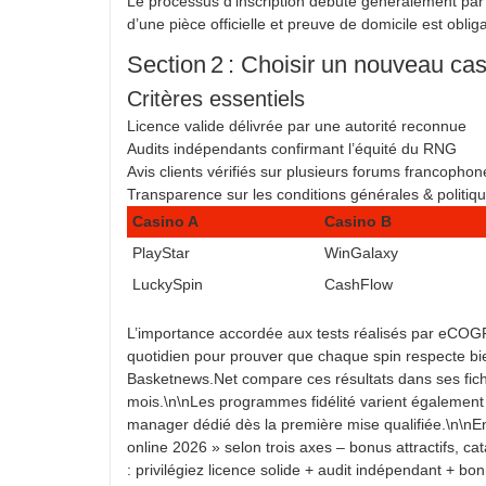
Le processus d’inscription débute généralement par 
d’une pièce officielle et preuve de domicile est obli
Section 2 : Choisir un nouveau casi
Critères essentiels
Licence valide délivrée par une autorité reconnue
Audits indépendants confirmant l’équité du RNG
Avis clients vérifiés sur plusieurs forums francophon
Transparence sur les conditions générales & politi
Casino A
Casino B
PlayStar
WinGalaxy
LuckySpin
CashFlow
L’importance accordée aux tests réalisés par eCOGR
quotidien pour prouver que chaque spin respecte bi
Basketnews.Net compare ces résultats dans ses fiches
mois.\n\nLes programmes fidélité varient également 
manager dédié dès la première mise qualifiée.\n\nE
online 2026 » selon trois axes – bonus attractifs, ca
: privilégiez licence solide + audit indépendant + b