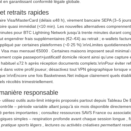
ut en garantissant conformité légale globale.
t retraits rapides
ire Visa/MasterCard (délais ≤48 h), virement bancaire SEPA (3–5 jours o
né voire quasi immédiat (<10 min). Les nouvelles alternatives compre
inutes pour BTC Lightning Network jusqu’à trente minutes durant conge
t engendrer frais supplémentaires (€2–€4) au retrait ; e-wallets facturen
appliqué par certaines plateformes (~0·25 %).\n\nLimites quotidiennes
 Visa max mensuel €5000 . Certaines maisons imposent seuil minimal (€20
ment copie passeport+justificatif domicile récent ainsi qu’une capture
nt habituel ≤72 h après réception documents complets.\n\nPour éviter ref
é dans votre profil joueur; désactivez tout VPN géographique lorsque vo
ique.\n\nEncore une fois Basketnews.Net indique clairement quels éta
els récoltés trimestriellement.
e manière responsable
utilisez outils auto‑limit intégrés proposés partout depuis Tableau De 
 contrôle ­– période variable allant jusqu’à six mois disponible directe
lgré pertes importantes ; consultez ressources SAVS France ou associati
iques simples ­– respiration profonde avant chaque session longue , f
 pratique sports légers , lectures ou activités créatives permettant reset