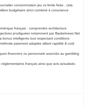
rnalier consommation jeu vs limite fixée ; cela
ilibre budgétaire strict combiné à conscience
mérique français : comprendre architecture
 objectives prodiguées notamment par Basketnews.Net
a bonus intelligents tout respectant conditions
r méthode paiement adaptée alliant rapidité & coût
ques financiers ou personnels associés au gambling
réglementaires français ainsi que avis actualisés