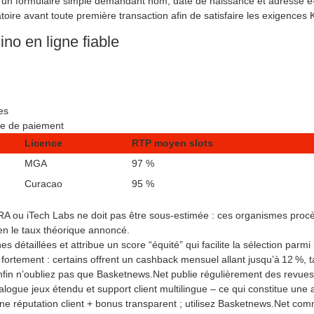
un formulaire simple demandant nom, date de naissance et adresse e‑mai
gatoire avant toute première transaction afin de satisfaire les exigenc
no en ligne fiable
es
que de paiement
Licence
RTP moyen slots
MGA
97 %
Curacao
95 %
A ou iTech Labs ne doit pas être sous‑estimée : ces organismes procèd
en le taux théorique annoncé.
 détaillées et attribue un score “équité” qui facilite la sélection parm
fortement : certains offrent un cashback mensuel allant jusqu’à 12 %, 
nfin n’oubliez pas que Basketnews.Net publie régulièrement des revues
talogue jeux étendu et support client multilingue – ce qui constitue une
onne réputation client + bonus transparent ; utilisez Basketnews.Net com