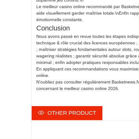
dopamine jeu continu.
\n
Le meilleur casino online recommandé par Basketnews
aide visuellement garder maîtrise totale.\nEnfin rap
émotionnelle constante.
Conclusion
Nous avons passé en revue toutes les étapes indisp
technique & rôle crucial des licences européennes 
; maîtriser stratégies fondamentales autour slots, ro
wagering réalistes ; garantir sécurité absolue grâce
minimal ; enfin adopter pratiques responsables inclu
En appliquant ces recommandations vous maximisez 
online.
N’oubliez pas consulter régulièrement Basketnews.Ne
concernant le meilleur casino online 2026.
OTHER PRODUCT