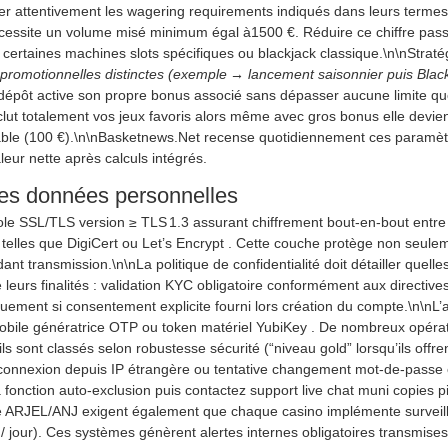
iquer attentivement les wagering requirements indiqués dans leurs ter
cessite un volume misé minimum égal à​1500 €. Réduire ce chiffre passe
certaines machines slots spécifiques ou blackjack classique.\n\nStra
romotionnelles distinctes (exemple → lancement saisonnier puis Black
 dépôt active son propre bonus associé sans dépasser aucune limite qu
ut totalement vos jeux favoris alors même avec gros bonus elle devient
ble (
100 €).\n\nBasketnews.Net recense quotidiennement ces paramèt
leur nette après calculs intégrés.
 des données personnelles
cole SSL/TLS version ≥ TLS 1.​3 assurant chiffrement bout‑en‑bout entre v
 telles que DigiCert ou Let’s Encrypt . Cette couche protège non seul
endant transmission.\n\nLa politique de confidentialité doit détailler qu
 leurs finalités : validation KYC obligatoire conformément aux directi
ment si consentement explicite fourni lors création du compte.\n\nL’au
obile génératrice OTP ou token matériel YubiKey . De nombreux opérate
ils sont classés selon robustesse sécurité (“niveau gold” lorsqu’ils off
une connexion depuis IP étrangère ou tentative changement mot‑de‑pas
fonction auto‑exclusion puis contactez support live chat muni copies 
e ARJEL/ANJ exigent également que chaque casino implémente surveillan
jour). Ces systèmes génèrent alertes internes obligatoires transmises 