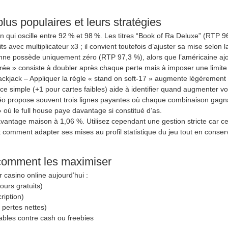
plus populaires et leurs stratégies
 qui oscille entre 92 % et 98 %. Les titres “Book of Ra Deluxe” (RTP 96
s avec multiplicateur x3 ; il convient toutefois d’ajuster sa mise selon 
nne possède uniquement zéro (RTP 97,3 %), alors que l’américaine ajo
e » consiste à doubler après chaque perte mais à imposer une limite m
nBlackjack – Appliquer la règle « stand on soft‑17 » augmente légèreme
e simple (+1 pour cartes faibles) aide à identifier quand augmenter vo
éo propose souvent trois lignes payantes où chaque combinaison gagnan
où le full house paye davantage si constitué d’as.
l’avantage maison à
1,06 %. Utilisez cependant une gestion stricte car 
nt comment adapter ses mises au profil statistique du jeu tout en cons
 comment les maximiser
 casino online aujourd’hui :
ours gratuits)
ription)
pertes nettes)
ables contre cash ou freebies