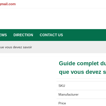
gmail.com
EWS
DIRECTION
CONTACT US
que vous devez savoir
Guide complet du
que vous devez s
SKU
Manufacturer
Price