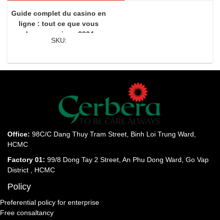
Guide complet du casino en
ligne : tout ce que vous
devez savoir en 2024
SKU:
Office:
98C/C Dang Thuy Tram Street, Binh Loi Trung Ward,
HCMC
Factory 01:
99/8 Dong Tay 2 Street, An Phu Dong Ward, Go Vap
District , HCMC
Policy
Preferential policy for enterprise
Free consaltancy