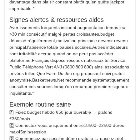
davantage dans plaisir constant plutôt qu’en quête jackpot
improbable.*
Signes alertes & ressources aides
Avertissements fréquents incluent augmentation temps jeu
>30 min consécutif malgré pertes croissantes,budget
dépassé régulièrement,motivation principale devenir revenu
principal,l’absence totale pauses sociales.Autres indicateurs
sont irritabilité accrue quand on ne peut pas accéder
plateforme.Français dispose réseaux nationaux tel Service
Public Téléphone Vert ANJ (0800 800 800) ainsi associations
privées telles Que Faire Du Jeu.org proposant suivi gratuit
anonymisé.Basketnews.Net recommande systématiquement
consulter ces sources lorsqu’on remarque premiers signaux
inquiétants.*
Exemple routine saine
1️⃣ Fixez budget hebdo €50·jour ouvrable → plafond
£350/mois
2️⃣ Connectez-vous uniquement entre18h00–22h00·durée
max45min/session
3️⃣ Commencez par session démo gratuite → passez réel