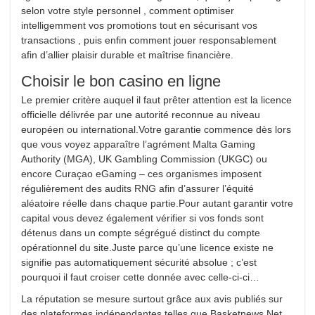
selon votre style personnel , comment optimiser
intelligemment vos promotions tout en sécurisant vos
transactions , puis enfin comment jouer responsablement
afin d’allier plaisir durable et maîtrise financière.
Choisir le bon casino en ligne
Le premier critère auquel il faut prêter attention est la licence
officielle délivrée par une autorité reconnue au niveau
européen ou international.Votre garantie commence dès lors
que vous voyez apparaître l’agrément Malta Gaming
Authority (MGA), UK Gambling Commission (UKGC) ou
encore Curaçao eGaming – ces organismes imposent
régulièrement des audits RNG afin d’assurer l’équité
aléatoire réelle dans chaque partie.Pour autant garantir votre
capital vous devez également vérifier si vos fonds sont
détenus dans un compte ségrégué distinct du compte
opérationnel du site.Juste parce qu’une licence existe ne
signifie pas automatiquement sécurité absolue ; c’est
pourquoi il faut croiser cette donnée avec celle-ci-ci…
La réputation se mesure surtout grâce aux avis publiés sur
des plateformes indépendantes telles que Basketnews.Net,