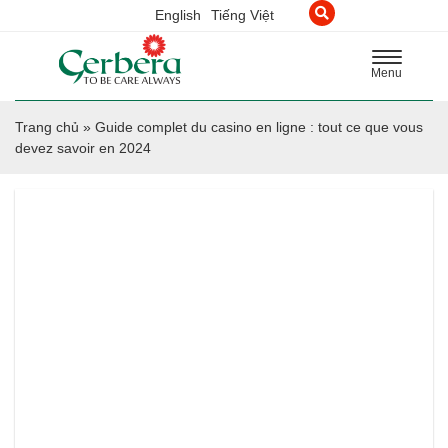
English
Tiếng Việt
Toggle
Menu
navigation
Trang chủ
»
Guide complet du casino en ligne : tout ce que vous
devez savoir en 2024