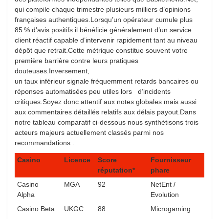
qui compile chaque trimestre plusieurs milliers d’opinions
françaises authentiques.Lorsqu’un opérateur cumule plus
85 % d’avis positifs il bénéficie généralement d’un service
client réactif capable d’intervenir rapidement tant au niveau
dépôt que retrait.Cette métrique constitue souvent votre
première barrière contre leurs pratiques
douteuses.Inversement,
un taux inférieur signale fréquemment retards bancaires ou
réponses automatisées peu utiles lors d’incidents
critiques.Soyez donc attentif aux notes globales mais aussi
aux commentaires détaillés relatifs aux délais payout.Dans
notre tableau comparatif ci-dessous nous synthétisons trois
acteurs majeurs actuellement classés parmi nos
recommandations :
Casino
Licence
Score
Fournisseur
réputation*
phare
Casino
MGA
92
NetEnt /
Alpha
Evolution
Casino Beta
UKGC
88
Microgaming