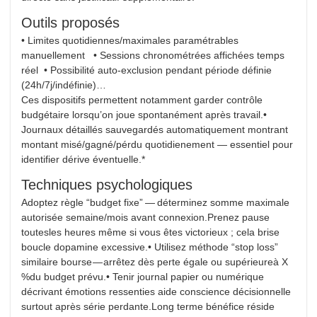
Outils proposés
• Limites quotidiennes/maximales paramétrables
manuellement • Sessions chronométrées affichées temps
réel • Possibilité auto-exclusion pendant période définie
(24h/7j/indéfinie)…
Ces dispositifs permettent notamment garder contrôle
budgétaire lorsqu’on joue spontanément après travail.•
Journaux détaillés sauvegardés automatiquement montrant
montant misé/gagné/pérdu quotidienement — essentiel pour
identifier dérive éventuelle.*
Techniques psychologiques
Adoptez règle “budget fixe” — déterminez somme maximale
autorisée semaine/mois avant connexion.Prenez pause
toutesles heures même si vous êtes victorieux ; cela brise
boucle dopamine excessive.• Utilisez méthode “stop loss”
similaire bourse — arrêtez dès perte égale ou supérieureà X
%du budget prévu.• Tenir journal papier ou numérique
décrivant émotions ressenties aide conscience décisionnelle
surtout après série perdante.Long terme bénéfice réside