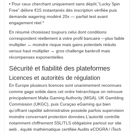
• Pour ceux cherchant uniquement sans dépôt,“Lucky Spin
Free” délivre €15 instantanés dès inscription vérifiée puis
demande wagering modéré ‎20x‎ — parfait test avant
engagement réel.*
En résumé choisissez toujours celui dont conditions
correspondent réellement à votre profil bancaire —plus faible
multiplier ↔️ moindre risque mais gains potentiels réduits
versus haut multiplier ↔️ gros challenge bankroll mais
récompenses exponentielles.
Sécurité et fiabilité des plateformes
Licences et autorités de régulation
En Europe plusieurs licences sont unanimement reconnues
comme gage solide.dans cet ordre hiérarchique on retrouve
principalement Malta Gaming Authority (MGA), UK Gambling
Commission (UKGC), puis Curaçao eGaming qui bien
qu’offrant rapidité administrative possède parfois supervision
moindre concernant protection données.L’autorité contrôle
notamment chiffrement SSL/TLS obligatoire partout sur site
web , équité mathématique certifiée Audits eCOGRA / iTech