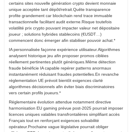
certains sites nouvelle génération crypto devient monnaie
unique acceptée tant dépôt/retrait.Quête transparence
profite grandement car blockchain rend trace immuable
transactionnelle facilitant audit externe.Risque toutefois
volatilité prix crypto pouvant impacter valeur net dépositaire
joueur ; solutions hybrides stablecoins (€USDT…)
commencent donc émerger afin stabiliser pouvoir achat.*
IA personnalisée façonne expérience utilisateur.Algorithmes
analysent historique jeu afin proposer promos ciblées
réellement pertinentes plutôt génériques.Même détection
fraude bénéficie IA capable repérer patterns anormaux
instantanément réduisant fraudes potentielles.En revanche
réglementation UE prévoit bientôt exigences clarté
algorithmes décisionnels afin éviter biais discriminatoires
vers certain profils joueurs.*
Réglementaire évolution attendue notamment directive
harmonisation EU gaming prévue post‑2025 pourrait imposer
licences uniques valables transfrontalières simplifiant accès
Français tout en renforçant exigences solvabilité
opérateur.Prochaine vague législative pourrait obliger