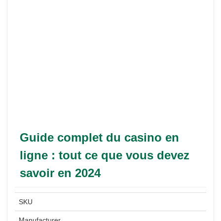
Guide complet du casino en
ligne : tout ce que vous devez
savoir en 2024
SKU
Manufacturer