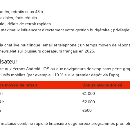
anés, retraits sous 48 h
lexibles, frais réduits
l, délais de retrait rapides
 maximaux influencent directement votre gestion budgétaire ; privilégie
 via chat live multilingue, email et téléphone ; un temps moyen de répon
news.Net sur plusieurs opérateurs français en 2025.
isateur
e aux écrans Android, iOS ou aux navigateurs desktop sans perte grap
lusifs mobiles (par exemple +10 % sur le premier dépôt via l’app).
s moyen de retrait
Bonus max autorisé
8 h
€1 000
4 h
€2 000
h
€500
maltaise combine rapidité financière et généreux programmes promotion