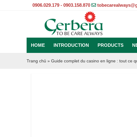
0906.029.179 - 0903.158.870
tobecarealways@
HOME
INTRODUCTION
PRODUCTS
N
Trang chủ
»
Guide complet du casino en ligne : tout ce 