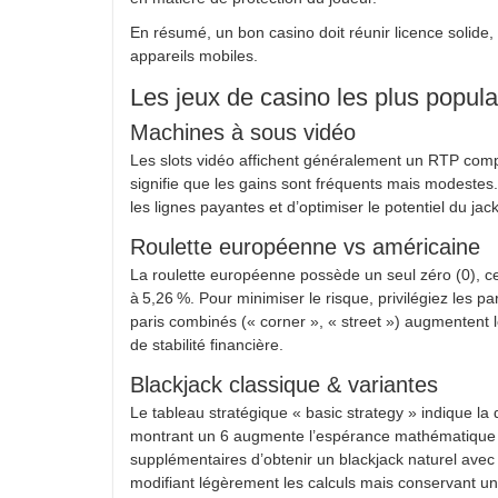
En résumé, un bon casino doit réunir licence solide, 
appareils mobiles.
Les jeux de casino les plus popul
Machines à sous vidéo
Les slots vidéo affichent généralement un RTP comp
signifie que les gains sont fréquents mais modestes
les lignes payantes et d’optimiser le potentiel du jac
Roulette européenne vs américaine
La roulette européenne possède un seul zéro (0), ce 
à 5,26 %. Pour minimiser le risque, privilégiez les 
paris combinés (« corner », « street ») augmentent l
de stabilité financière.
Blackjack classique & variantes
Le tableau stratégique « basic strategy » indique la
montrant un 6 augmente l’espérance mathématique à 
supplémentaires d’obtenir un blackjack naturel avec
modifiant légèrement les calculs mais conservant un 