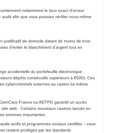
 contiennent notamment le taux exact d’erreur
er audit afin que vous puissiez vérifier vous‑même
 justificatif de domicile datant de moins de trois
es d’éviter le blanchiment d’argent tout en
e accidentelle du portefeuille électronique ;
lusieurs dépôts consécutifs supérieurs à €500). Ces
 des cybercriminels externes au casino lui‑même .
ec GamCare France ou ADTPG garantit un accès
 du site web . Certains nouveaux casinos lancés en
 des sommes importantes .
raude actifs et programmes sociaux certifiés – vous
es restent protégés par les standards