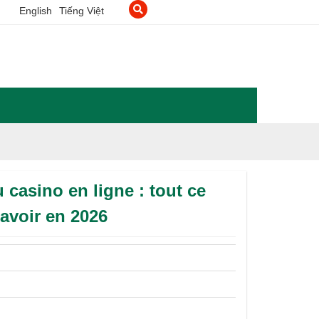
English
Tiếng Việt
casino en ligne : tout ce
avoir en 2026