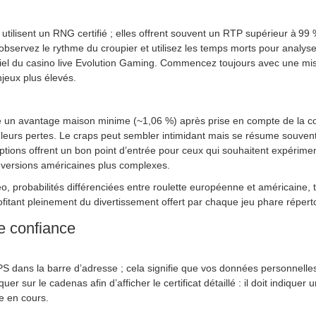
utilisent un RNG certifié ; elles offrent souvent un RTP supérieur à 99 %
 observez le rythme du croupier et utilisez les temps morts pour analys
iciel du casino live Evolution Gaming. Commencez toujours avec une mis
jeux plus élevés.
e un avantage maison minime (~1,06 %) après prise en compte de la com
leurs pertes. Le craps peut sembler intimidant mais se résume souvent
tions offrent un bon point d’entrée pour ceux qui souhaitent expérime
 versions américaines plus complexes.
, probabilités différenciées entre roulette européenne et américaine,
ofitant pleinement du divertissement offert par chaque jeu phare réper
te confiance
TPS dans la barre d’adresse ; cela signifie que vos données personnell
er sur le cadenas afin d’afficher le certificat détaillé : il doit indiqu
ée en cours.