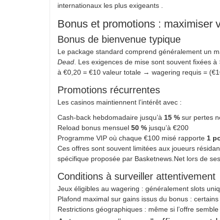
internationaux les plus exigeants .
Bonus et promotions : maximiser 
Bonus de bienvenue typique
Le package standard comprend généralement un matc
Dead
. Les exigences de mise sont souvent fixées à 
à €0,20 = €10 valeur totale → wagering requis = (€1
Promotions récurrentes
Les casinos maintiennent l’intérêt avec :
Cash‑back hebdomadaire jusqu’à
15 %
sur pertes n
Reload bonus mensuel
50 %
jusqu’à €200
Programme VIP où chaque €100 misé rapporte
1 p
Ces offres sont souvent limitées aux joueurs résidan
spécifique proposée par Basketnews.Net lors de ses
Conditions à surveiller attentivement
Jeux éligibles au wagering : généralement slots uni
Plafond maximal sur gains issus du bonus : certains 
Restrictions géographiques : même si l’offre semble a