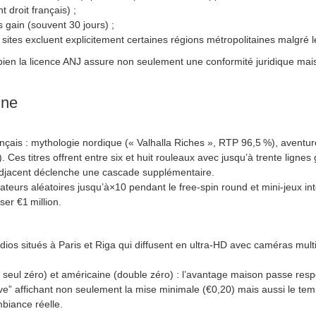
 droit français) ;
gain (souvent 30 jours) ;
sites excluent explicitement certaines régions métropolitaines malgré l
en la licence ANJ assure non seulement une conformité juridique mais 
gne
nçais : mythologie nordique (« Valhalla Riches », RTP 96,5 %), aventur
. Ces titres offrent entre six et huit rouleaux avec jusqu’à trente lign
djacent déclenche une cascade supplémentaire.
ateurs aléatoires jusqu’à×10 pendant le free‑spin round et mini‑jeux inter
er €1 million.
dios situés à Paris et Riga qui diffusent en ultra‑HD avec caméras mul
n seul zéro) et américaine (double zéro) : l’avantage maison passe res
ive” affichant non seulement la mise minimale (€0,20) mais aussi le t
mbiance réelle.