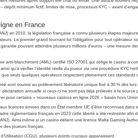
client mesurés après support live chat ou email. Une astuce souvent nég
e – dépôt minimum fictif, limites de mise, processus KYC – avant d’engag
 ligne en France
(ANJ) en 2010, la législation française a connu plusieurs étapes majeure
eurs. Le premier grand tournant fut l’obligation pour tout opérateur 
 garantie pouvant atteindre plusieurs millions d’euros – une mesure de
 anti‑blanchiment (AML) certifié ISO 27001 qui oblige le casino à con
nsi qu’à vérifier l’identité réelle du joueur via une procédure KYC renforc
 que seuls quelques opérateurs respectent pleinement ces standards sa
 agréé sont soumis au prélèvement libératoire unique fixé à 30 % dès lo
r déclaration annuelle si ceux‑ci ne sont pas déjà prélevés à la source 
férer pour certains « nouveaux casinos en ligne 2026 » basés hors Uni
t aux licences émises dans un État membre UE d’être reconnues dans
dre réglementaire français en 2023 cette liberté a été restreinte afin d’
NJ). Ainsi même si un casino détient une licence Malta Gaming Authorit
r des joueurs français.
d’Utilisation (CGU), plusieurs points cruciaux apparaissent :