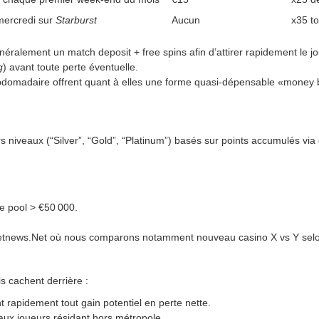
mercredi sur
Starburst
Aucun
x35 t
néralement un match deposit + free spins afin d’attirer rapidement le jo
g
) avant toute perte éventuelle.
madaire offrent quant à elles une forme quasi‑dépensable «​money bac
s niveaux (“Silver”, “Gold”, “Platinum”) basés sur points accumulés vi
ze pool > €50 000.
ketnews.Net où nous comparons notamment nouveau casino X vs Y selo
 cachent derrière :
t rapidement tout gain potentiel en perte nette.
 aux joueurs résidant hors métropole.