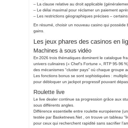
– La clause relative au droit applicable (généralement
– Le délai maximal pour réclamer un paiement après 
– Les restrictions géographiques précises – certains 
En résumé, choisir un nouveau casino qui possède bi
gains.
Les jeux phares des casinos en li
Machines à sous vidéo
En 2026 trois thématiques dominent le catalogue fra
univers culinaires (« Chef’s Fortune », RTP 95‑96 %)
des mécanismes “cluster pays” où chaque groupe a
Les fonctions bonus se sont sophisti­quées : multiplic
pour débloquer un jackpot progressif pouvant dépass
Roulette live
Le live dealer continue sa progression grâce aux stu
sous différents angles.
Différence essentielle entre roulette européenne (u
testée par Basketnews.Net , on trouve un tableau “l
pour ceux qui recherchent rapidité sans sacrifier l’a