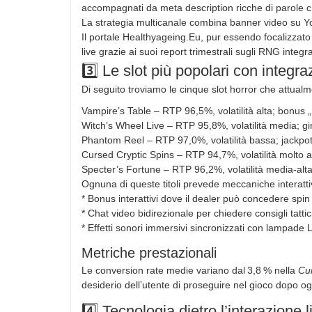
accompagnati da meta description ricche di parole ch
La strategia multicanale combina banner video su Y
Il portale Healthyageing.Eu, pur essendo focalizzato
live grazie ai suoi report trimestrali sugli RNG integrat
3️⃣ Le slot più popolari con integr
Di seguito troviamo le cinque slot horror che attua
Vampire’s Table – RTP 96,5%, volatilità alta; bonus „
Witch’s Wheel Live – RTP 95,8%, volatilità media; gir
Phantom Reel – RTP 97,0%, volatilità bassa; jackpot pr
Cursed Cryptic Spins – RTP 94,7%, volatilità molto al
Specter’s Fortune – RTP 96,2%, volatilità media-alta
Ognuna di queste titoli prevede meccaniche interatti
* Bonus interattivi dove il dealer può concedere spin
* Chat video bidirezionale per chiedere consigli tatt
* Effetti sonori immersivi sincronizzati con lampade
Metriche prestazionali
Le conversion rate medie variano dal 3,8 % nella
Cur
desiderio dell’utente di proseguire nel gioco dopo o
4️⃣ Tecnologia dietro l’interazione l