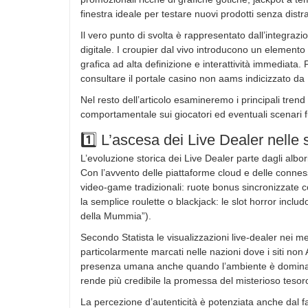
finestra ideale per testare nuovi prodotti senza distra
Il vero punto di svolta è rappresentato dall’integrazi
digitale. I croupier dal vivo introducono un elemento
grafica ad alta definizione e interattività immediata. 
consultare il portale
casino non aams
indicizzato da 
Nel resto dell’articolo esamineremo i principali trend 
comportamentale sui giocatori ed eventuali scenari fut
1️⃣ L’ascesa dei Live Dealer nelle
L’evoluzione storica dei Live Dealer parte dagli albo
Con l’avvento delle piattaforme cloud e delle conness
video‑game tradizionali: ruote bonus sincronizzate co
la semplice roulette o blackjack: le slot horror inc
della Mummia”).
Secondo Statista le visualizzazioni live‑dealer nei 
particolarmente marcati nelle nazioni dove i siti no
presenza umana anche quando l’ambiente è dominato d
rende più credibile la promessa del misterioso tesoro 
La percezione d’autenticità è potenziata anche dal fa