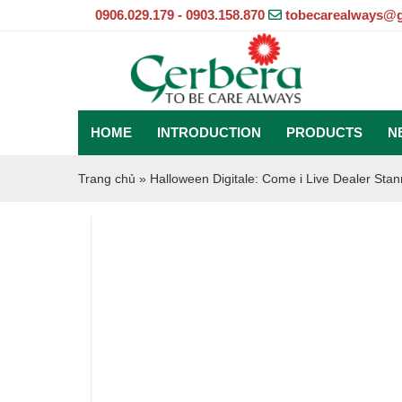
0906.029.179 - 0903.158.870
tobecarealways@
HOME
INTRODUCTION
PRODUCTS
N
Trang chủ
»
Halloween Digitale: Come i Live Dealer Stann