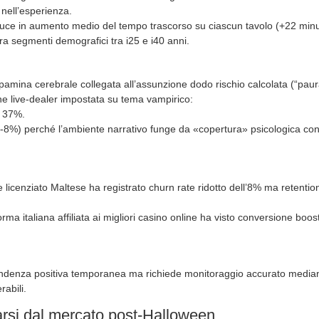
nell’esperienza.
e in aumento medio del tempo trascorso su ciascun tavolo (+22 minuti r
a segmenti demografici tra i25 e i40 anni.
opamina cerebrale collegata all’assunzione dodo rischio calcolata (“paura
e live‐dealer impostata su tema vampirico:
l 37%.
-8%) perché l’ambiente narrativo funge da «copertura» psicologica contr
icenziato Maltese ha registrato churn rate ridotto dell’8% ma retenti
ma italiana affiliata ai migliori casino online ha visto conversione boos
endenza positiva temporanea ma richiede monitoraggio accurato mediant
rabili.
tarsi dal mercato post‑Halloween