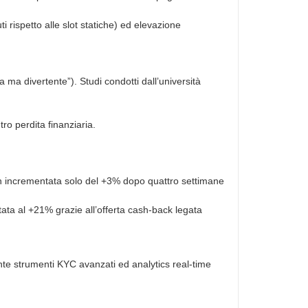
ispetto alle slot statiche) ed elevazione
 ma divertente”). Studi condotti dall’università
o perdita finanziaria.
on incrementata solo del +3% dopo quattro settimane
tata al +21% grazie all’offerta cash-back legata
e strumenti KYC avanzati ed analytics real-time