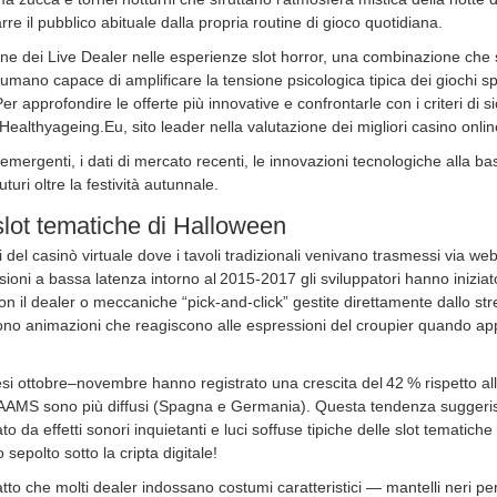
rre il pubblico abituale dalla propria routine di gioco quotidiana.
one dei Live Dealer nelle esperienze slot horror, una combinazione che st
 umano capace di amplificare la tensione psicologica tipica dei giochi s
Per approfondire le offerte più innovative e confrontarle con i criteri di 
Healthyageing.Eu, sito leader nella valutazione dei migliori casino onlin
emergenti, i dati di mercato recenti, le innovazioni tecnologiche alla bas
uri oltre la festività autunnale.
 slot tematiche di Halloween
ri del casinò virtuale dove i tavoli tradizionali venivano trasmessi via 
ioni a bassa latenza intorno al 2015‑2017 gli sviluppatori hanno iniziat
n il dealer o meccaniche “pick‑and‑click” gestite direttamente dallo str
ludono animazioni che reagiscono alle espressioni del croupier quando a
mesi ottobre–novembre hanno registrato una crescita del 42 % rispetto al
n AAMS sono più diffusi (Spagna e Germania). Questa tendenza suggerisc
a effetti sonori inquietanti e luci soffuse tipiche delle slot tematic
sepolto sotto la cripta digitale!
tto che molti dealer indossano costumi caratteristici — mantelli neri p