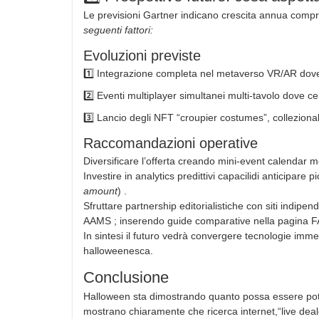
Le previsioni Gartner indicano crescita annua compre
seguenti fattori:
Evoluzioni previste
1️⃣ Integrazione completa nel metaverso VR/AR dov
2️⃣ Eventi multiplayer simultanei multi‐tavolo dove c
3️⃣ Lancio de​gli NFT “croupier costumes”, colleziona
Raccomandazioni operative
Diversificare l’offerta creando mini‐event calendar m
Investire in analytics predittivi capacilidi anticipare
amount
) .
Sfruttare partnership editorialistiche con siti indipe
AAMS ; inserendo guide comparative nella pagina FA
In sintesi il futuro vedrà convergere tecnologie i
halloweenesca.
Conclusione
Halloween sta dimostrando quanto possa essere poten
mostrano chiaramente che ricerca internet,“live de