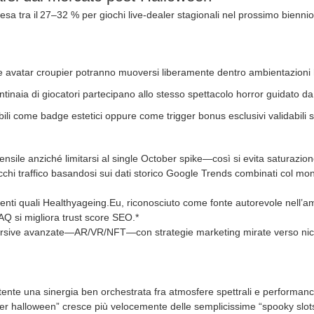
sa tra il 27–32 % per giochi live‐dealer stagionali nel prossimo biennio
e avatar croupier potranno muoversi liberamente dentro ambientazioni
entinaia di giocatori partecipano allo stesso spettacolo horror guidato d
bili come badge estetici oppure come trigger bonus esclusivi validabili 
ensile anziché limitarsi al single October spike—così si evita saturazion
 picchi traffico basandosi sui dati storico Google Trends combinati col mo
ndenti quali Healthyageing.Eu, riconosciuto come fonte autorevole nell’am
Q si migliora trust score SEO.*
mmersive avanzate—AR/VR/NFT—con strategie marketing mirate verso nic
te una sinergia ben orchestrata fra atmosfere spettrali e performance u
aler halloween” cresce più velocemente delle semplicissime “spooky sl