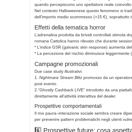
quando percepiscono uno spettatore reale coinvolto 
Nel contesto Halloweenese questo fenomeno si traduc
dell’importo medio scommesso (+15 €), soprattutto tr
Effetti della tematica horror
L’adrenalina prodotta da brividi controllati stimola d
romana Cattolica hanno rilevato che durante session
* L’indice GSR (galvanic skin response) aumenta de
* La percezione del rischio diminuisce leggermente (
Campagne promozionali
Due case study illustrativi:
1.
Nightmare Stream Blitz
promosso da un operatore l
post evento.
2.“Ghostly Cashback LIVE” introdotto da una piattafor
direttamente all’attività interattiva del dealer.
Prospettive comportamentali
Il mix paura–interazione sociale sembra creare dip
per prevenire pattern problematichi negli utenti vulne
6️⃣ Prospettive future: cosa aspet