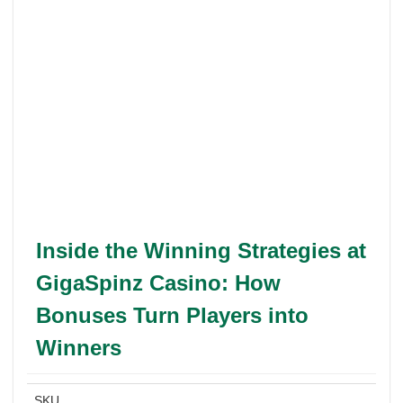
Inside the Winning Strategies at
GigaSpinz Casino: How
Bonuses Turn Players into
Winners
SKU