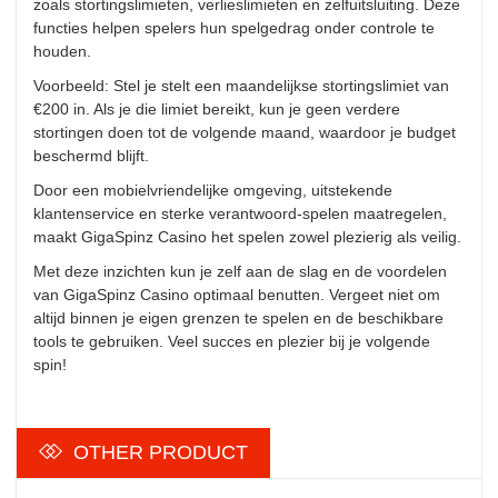
zoals stortingslimieten, verlieslimieten en zelfuitsluiting. Deze
functies helpen spelers hun spelgedrag onder controle te
houden.
Voorbeeld: Stel je stelt een maandelijkse stortingslimiet van
€200 in. Als je die limiet bereikt, kun je geen verdere
stortingen doen tot de volgende maand, waardoor je budget
beschermd blijft.
Door een mobielvriendelijke omgeving, uitstekende
klantenservice en sterke verantwoord‑spelen maatregelen,
maakt GigaSpinz Casino het spelen zowel plezierig als veilig.
Met deze inzichten kun je zelf aan de slag en de voordelen
van GigaSpinz Casino optimaal benutten. Vergeet niet om
altijd binnen je eigen grenzen te spelen en de beschikbare
tools te gebruiken. Veel succes en plezier bij je volgende
spin!
OTHER PRODUCT