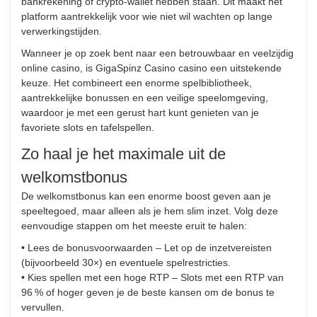
bankrekening of crypto‑wallet hebben staan. Dit maakt het
platform aantrekkelijk voor wie niet wil wachten op lange
verwerkingstijden.
Wanneer je op zoek bent naar een betrouwbaar en veelzijdig
online casino, is
GigaSpinz Casino casino
een uitstekende
keuze. Het combineert een enorme spelbibliotheek,
aantrekkelijke bonussen en een veilige speelomgeving,
waardoor je met een gerust hart kunt genieten van je
favoriete slots en tafelspellen.
Zo haal je het maximale uit de
welkomstbonus
De welkomstbonus kan een enorme boost geven aan je
speeltegoed, maar alleen als je hem slim inzet. Volg deze
eenvoudige stappen om het meeste eruit te halen:
• Lees de bonusvoorwaarden – Let op de inzetvereisten
(bijvoorbeeld 30×) en eventuele spelrestricties.
• Kies spellen met een hoge RTP – Slots met een RTP van
96 % of hoger geven je de beste kansen om de bonus te
vervullen.