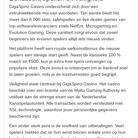
GigaSpinz Casino onderscheidt zich door een
indrukwekkende mix van voordelen. Ten eerste biedt het
meer dan 6.000 slots, tafelspellen en live dealer‑games van
top‑softwareleveranciers zoals NetEnt, Microgaming en
Evolution Gaming. Deze variëteit zorgt ervoor dat zowel
beginners als ervaren spelers altijd iets nieuws vinden.
Het platform heeft een royale welkomstbonus die nieuwe
spelers een stevige start geeft. Naast de klassieke 100 %
match tot €500, kun je extra free spins ontvangen op
populaire slots. Deze bonus is ontworpen om je bankroll snel
te laten groeien, mits je de inzetvereisten goed begrijpt.
Veiligheid staat centraal bij GigaSpinz Casino. Het casino
beschikt over een licentie van de Malta Gaming Authority en
voldoet aan de strenge eisen van de Nederlandse
Kansspelautoriteit. Alle transacties worden versleuteld met
SSL‑technologie, waardoor jouw persoonlijke gegevens
beschermd zijn.
Een ander sterk punt is de snelheid van uitbetalingen. Veel
spelers melden dat ze hun winst binnen enkele uren op hun