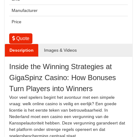
Manufacturer
Price
Quote
Description
Images & Videos
Inside the Winning Strategies at
GigaSpinz Casino: How Bonuses
Turn Players into Winners
Voor veel spelers begint het avontuur met een simpele
vraag: welk online casino is veilig en eerlijk? Een goede
licentie is het eerste teken van betrouwbaarheid. In
Nederland moet een casino een vergunning van de
Kansspelautoriteit hebben. Deze vergunning garandeert dat
het platform onder strenge regels opereert en dat
spelersbescherming centraal staat.