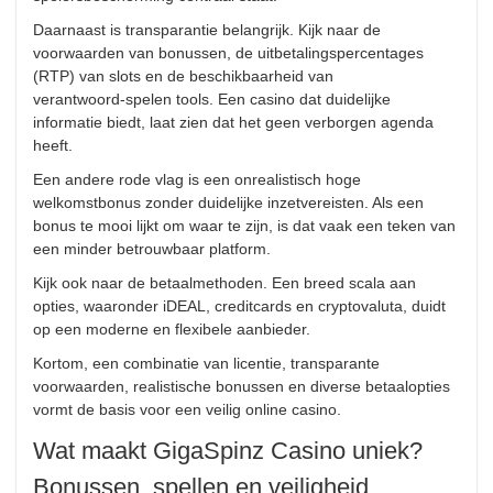
Daarnaast is transparantie belangrijk. Kijk naar de
voorwaarden van bonussen, de uitbetalingspercentages
(RTP) van slots en de beschikbaarheid van
verantwoord‑spelen tools. Een casino dat duidelijke
informatie biedt, laat zien dat het geen verborgen agenda
heeft.
Een andere rode vlag is een onrealistisch hoge
welkomstbonus zonder duidelijke inzetvereisten. Als een
bonus te mooi lijkt om waar te zijn, is dat vaak een teken van
een minder betrouwbaar platform.
Kijk ook naar de betaalmethoden. Een breed scala aan
opties, waaronder iDEAL, creditcards en cryptovaluta, duidt
op een moderne en flexibele aanbieder.
Kortom, een combinatie van licentie, transparante
voorwaarden, realistische bonussen en diverse betaalopties
vormt de basis voor een veilig online casino.
Wat maakt GigaSpinz Casino uniek?
Bonussen, spellen en veiligheid