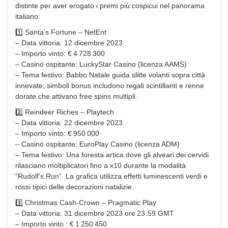
distinte per aver erogato i premi più cospicui nel panorama
italiano:
1️⃣ Santa’s Fortune – NetEnt
– Data vittoria: 12 dicembre 2023
– Importo vinto: € 4 728 300
– Casinò ospitante: LuckyStar Casino (licenza AAMS)
– Tema festivo: Babbo Natale guida slitte volanti sopra città
innevate; simboli bonus includono regali scintillanti e renne
dorate che attivano free spins multipli.
2️⃣ Reindeer Riches – Playtech
– Data vittoria: 22 dicembre 2023
– Importo vinto: € 950 000
– Casinò ospitante: EuroPlay Casino (licenza ADM)
– Tema festivo: Una foresta artica dove gli alveari dei cervidi
rilasciano moltiplicatori fino a x10 durante la modalità
“Rudolf’s Run”. La grafica utilizza effetti luminescenti verdi e
rossi tipici delle decorazioni natalizie.
3️⃣ Christmas Cash‑Crown – Pragmatic Play
– Data vittoria: 31 dicembre 2023 ore 23 :59 GMT
– Importo vinto : € 1 250 450