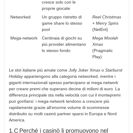
cresce solo con le
proprie giocate
Networked
Un gruppo ristretto di
Reel Christmas
game share lo stesso
+
Merry Spins
pool
(NetEnt)
Mega‑network
Centinaia di giochi su
Mega Moolah
più provider alimentano
Xmas
lo stesso fondo
(Pragmatic
Play)
Le slot italiane più amate come
Jolly Joker Xmas
o
Starburst
Holiday
appartengono alla categoria networked, mentre i
giganti internazionali spesso partecipano ai mega‑network
per creare premi che superano decine di milioni di euro. La
differenza principale sta nella velocità con cui il montepremi
può gonfiarsi: i mega‑network tendono a crescere più
rapidamente grazie all’enorme volume di scommesse
distribuito su molti casinò partner sparsi in Europa e Nord
America.
1.C Perché i casinò li promuovono nel