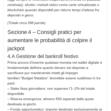
centinaia); sfrutta i metodi veloci come carte virtualizzate o
blockchain quando disponibili per ridurre tempi d’attesa fra
deposit​o​ e gioco.
(Totale circa 398 parole)
Sezione 4 – Consigli pratici per
aumentare le probabilità di colpire il
jackpot
4.A Gestione del bankroll festivo
Prima ancora d’inserire qualsiasi moneta nel wallet digitale è
fondamentale definire quanto denaro sei disposto a
sacrificare pur mantenendo intatti gli impegni
familiari.“Budget Natalizio” dovrebbe essere suddiviso in tre
parti:
– Stake fissa giornaliera: non superare l’1–2% del totale
disponibile.
– Riserva emergenza: almeno €50 separati dalla quota
destinata ai giochi.
– Fondo opportunistico: importo destinato esclusivamente ai