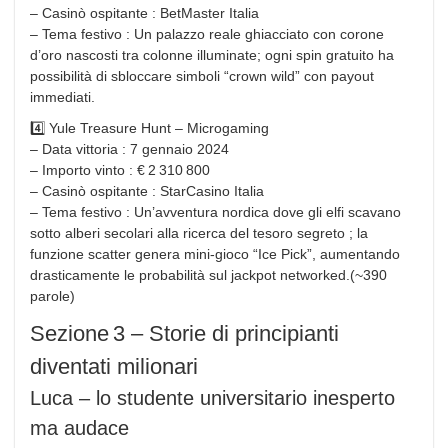
– Casinò ospitante : BetMaster Italia
– Tema festivo : Un palazzo reale ghiacciato con corone
d’oro nascosti tra colonne illuminate; ogni spin gratuito ha
possibilità di sbloccare simboli “crown wild” con payout
immediati.
4️⃣ Yule Treasure Hunt – Microgaming
– Data vittoria : 7 gennaio 2024
– Importo vinto : € 2 310 800
– Casinò ospitante : StarCasino Italia
– Tema festivo : Un’avventura nordica dove gli elfi scavano
sotto alberi secolari alla ricerca del tesoro segreto ; la
funzione scatter genera mini‑gioco “Ice Pick”, aumentando
drasticamente le probabilità sul jackpot networked.(~390
parole)
Sezione 3 – Storie di principianti
diventati milionari
Luca – lo studente universitario inesperto
ma audace