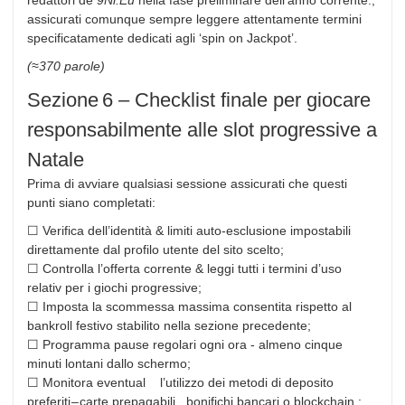
redattori de
9Nl.Eu
nella fase preliminare dell’anno corrente.;
assicurati comunque sempre leggere attentamente termini
specificatamente dedicati agli ‘spin on Jackpot’.
(≈370 parole)
Sezione 6 – Checklist finale per giocare
responsabilmente alle slot progressive a
Natale
Prima di avviare qualsiasi sessione assicurati che questi
punti siano completati:
☐ Verifica dell’identità & limiti auto‑esclusione impostabili
direttamente dal profilo utente del sito scelto;
☐ Controlla l’offerta corrente & leggi tutti i termini d’uso
relativ­­⁠⁠⁠⁠⁠⁠⁠⁠⁠⁠⁠︎ ⁠per i giochi progressive;
☐ Imposta la scommessa massima consentita rispetto al
bankroll festivo stabilito nella sezione precedente;
☐ Programma pause regolari ogni ora ‑ almeno cinque
minuti lontani dallo schermo;
☐ Monitora eventual​️​️​️​​‌ ‌‌‌‍‍‌‍‍‏‏‏‌‌ ‌‌‌ ‌‌‎‎‎‌‌‎ ‎l’utilizzo dei metodi ​di deposito​​
preferiti – carte prepagabili , bonific­hi bancari o blockchain ;