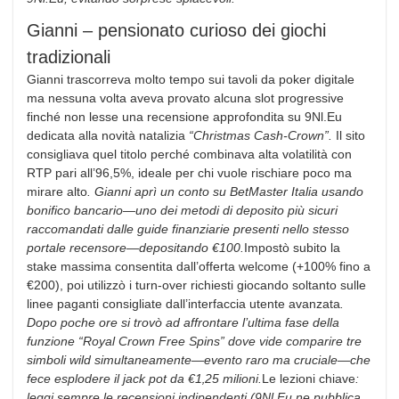
Gianni – pensionato curioso dei giochi
tradizionali
Gianni trascorreva molto tempo sui tavoli da poker digitale
ma nessuna volta aveva provato alcuna slot progressive
finché non lesse una recensione approfondita su 9Nl.Eu
dedicata alla novità natalizia
“Christmas Cash‑Crown”.
Il sito
consigliava quel titolo perché combinava alta volatilità con
RTP pari all’96,5%, ideale per chi vuole rischiare poco ma
mirare alto
. Gianni aprì un conto su BetMaster Italia usando
bonifico bancario—uno dei metodi di deposito più sicuri
raccomandati dalle guide finanziarie presenti nello stesso
portale recensore—depositando €100.
Impostò subito la
stake massima consentita dall’offerta welcome (+100% fino a
€200), poi utilizzò i turn-over richiesti giocando soltanto sulle
linee paganti consigliate dall’interfaccia utente avanzata
.
Dopo poche ore si trovò ad affrontare l’ultima fase della
funzione “Royal Crown Free Spins” dove vide comparire tre
simboli wild simultaneamente—evento raro ma cruciale—che
fece esplodere il jack pot da €1‚25 milioni.
Le lezioni chiave
:
leggi sempre le recensioni indipendenti (9Nl.Eu ne pubblica