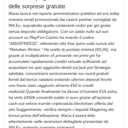
delle sorprese gratuite
Maria lavora nel reparto amministrativo pubblico ed era solita
ricevere email promozionali dai casinò partner consigliati da
9Nl.Eu, soprattutto quelle contenenti codici per giri gratis
senza deposito obbligatorio
. Con un saldo nullo sul suo
account su PlayFort Casino ha inserito il codice
“XMASFREE20”, ottenendo otto free spins sulla nuova slot
“Reindeer Riches.” Ha scelto la puntata minima (€0,05), ma
grazie al moltiplicatore x5 presente nei primi giri ha
accumulato rapidamente credito virtuale sufficiente ad
acquistare tre spin aggiuntivi diretti sul jack pot.
Strategia
adottata
: concentrarsi esclusivamente sui round gratuiti
forniti dal bonus natalizio evitando ulteriori depositi finché
non fosse stato raggiunto almeno €50 in crediti
realizzati.
Quando finalmente ha deciso d’investire €15 extra
,
ha vinto £950k convertiti subito in euro grazie all’opzione
cash‑out veloce tramite criptovaluta blockchain offerta dal
sito.
Suggerimento
: verifica sempre i requisiti Wagering dei
bonus prima dell’attivazione; Maria li aveva letto
attentamente nelle recensioni dettagliate presentate da
9Nl.Eu, evitando sorprese spiacevoli.