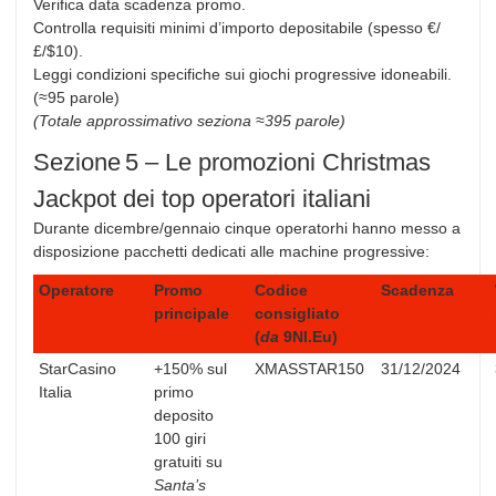
Verifica data scadenza promo.
Controlla requisiti minimi d’importo depositabile (spesso €/
£/$10).
Leggi condizioni specifiche sui giochi progressive idoneabili.
(≈95 parole)
(Totale approssimativo seziona ≈395 parole)
Sezione 5 – Le promozioni Christmas
Jackpot dei top operatori italiani
Durante dicembre/gennaio cinque operator​hi hanno messo a
disposizione pacchetti dedicati alle machine progressive:
Operatore
Promo
Codice
Scadenza
principale
consigliato
(
da
9Nl.Eu
)
StarCasino
+150% sul
XMASSTAR150
31/12/2024
Italia
primo
deposito
100 giri
gratuiti su
Santa’s