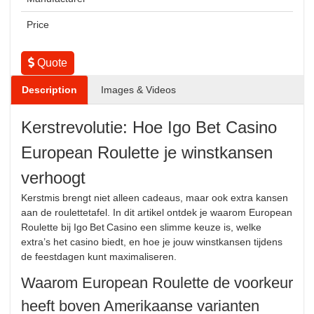
Price
Quote
Description
Images & Videos
Kerstrevolutie: Hoe Igo Bet Casino
European Roulette je winstkansen
verhoogt
Kerstmis brengt niet alleen cadeaus, maar ook extra kansen
aan de roulettetafel. In dit artikel ontdek je waarom European
Roulette bij Igo Bet Casino een slimme keuze is, welke
extra’s het casino biedt, en hoe je jouw winstkansen tijdens
de feestdagen kunt maximaliseren.
Waarom European Roulette de voorkeur
heeft boven Amerikaanse varianten