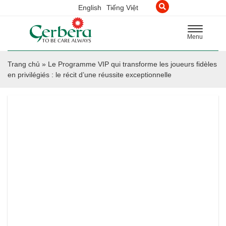
English
Tiếng Việt
Toggle
Menu
navigation
Trang chủ
»
Le Programme VIP qui transforme les joueurs fidèles
en privilégiés : le récit d’une réussite exceptionnelle