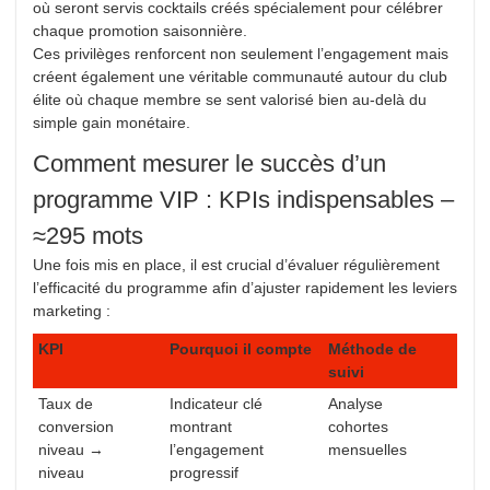
où seront servis cocktails créés spécialement pour célébrer
chaque promotion saisonnière.
Ces privilèges renforcent non seulement l’engagement mais
créent également une véritable communauté autour du club
élite où chaque membre se sent valorisé bien au-delà du
simple gain monétaire.
Comment mesurer le succès d’un
programme VIP : KPIs indispensables –
≈295 mots
Une fois mis en place, il est crucial d’évaluer régulièrement
l’efficacité du programme afin d’ajuster rapidement les leviers
marketing :
KPI
Pourquoi il compte
Méthode de
suivi
Taux de
Indicateur clé
Analyse
conversion
montrant
cohortes
niveau →
l’engagement
mensuelles
niveau
progressif