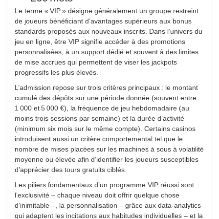
Le terme « VIP » désigne généralement un groupe restreint
de joueurs bénéficiant d’avantages supérieurs aux bonus
standards proposés aux nouveaux inscrits. Dans l’univers du
jeu en ligne, être VIP signifie accéder à des promotions
personnalisées, à un support dédié et souvent à des limites
de mise accrues qui permettent de viser les jackpots
progressifs les plus élevés.
L’admission repose sur trois critères principaux : le montant
cumulé des dépôts sur une période donnée (souvent entre
1 000 et 5 000 €), la fréquence de jeu hebdomadaire (au
moins trois sessions par semaine) et la durée d’activité
(minimum six mois sur le même compte). Certains casinos
introduisent aussi un critère comportemental tel que le
nombre de mises placées sur les machines à sous à volatilité
moyenne ou élevée afin d’identifier les joueurs susceptibles
d’apprécier des tours gratuits ciblés.
Les piliers fondamentaux d’un programme VIP réussi sont
l’exclusivité – chaque niveau doit offrir quelque chose
d’inimitable –, la personnalisation – grâce aux data‑analytics
qui adaptent les incitations aux habitudes individuelles – et la