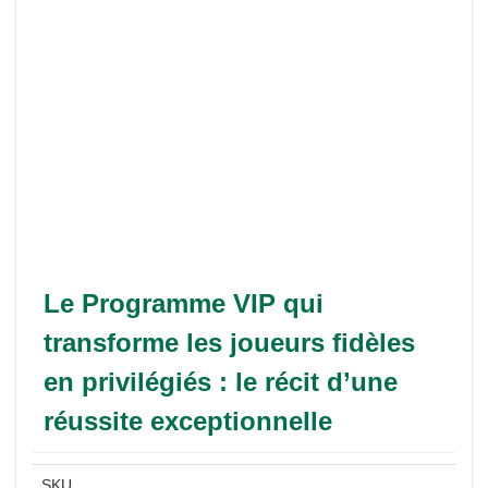
Le Programme VIP qui
transforme les joueurs fidèles
en privilégiés : le récit d’une
réussite exceptionnelle
SKU