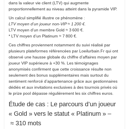
dans la valeur vie client (LTV) qui augmente
proportionnellement au niveau atteint dans la pyramide VIP.
Un calcul simplifié illustre ce phénomène :
LTV moyen d’un joueur non‑VIP ≈ 1 200 €.
LTV moyen d’un membre Gold ≈ 3 600 €.
* LTV moyen d’un Platinum ≈ 7 800 €.
Ces chiffres proviennent notamment du suivi réalisé par
plusieurs plateformes référencées par Loeilurbain.Fr qui ont
observé une hausse globale du chiffre d’affaires moyen par
joueur VIP supérieure à +30 %. Les témoignages
anonymisés confirment que cette croissance résulte non
seulement des bonus supplémentaires mais surtout du
sentiment renforcé d’appartenance grâce aux gestionnaires
dédiés et aux invitations exclusives à des tournois privés où
le prize pool dépasse régulièrement les six chiffres euros.
Étude de cas : Le parcours d’un joueur
« Gold » vers le statut « Platinum » –
≈ 310 mots