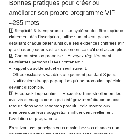
Bonnes pratiques pour créer ou
améliorer son propre programme VIP –
≈235 mots
1️⃣ Simplicité & transparence – Le système doit être expliqué
clairement dès l’inscription ; utilisez un tableau points
détaillant chaque palier ainsi que ses exigences chiffrées afin
que chaque joueur sache exactement ce qu’il doit accomplir.
2️⃣ Communication proactive – Envoyez régulièrement
newsletters personnalisées contenant :
– Rappel du solde actuel vs seuil suivant,
– Offres exclusives valables uniquement pendant X jours,
– Notifications in‑app pop‑up lorsqu’une promotion spéciale
devient disponible.
3️⃣ Feedback loop continu – Recueillez trimestriellement les
avis via sondages courts puis intégrez immédiatement ces
retours dans votre roadmap produit ; cela montre aux
membres que leurs suggestions influencent réellement
l’évolution du programme.
En suivant ces principes vous maximisez vos chances non