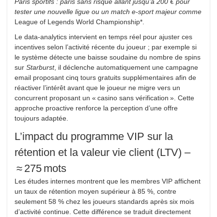
Paris sportifs
: paris sans risque allant jusqu’à 200 € pour
tester une nouvelle ligue ou un match e‑sport majeur comme
League of Legends World Championship*.
Le data‑analytics intervient en temps réel pour ajuster ces
incentives selon l’activité récente du joueur ; par exemple si
le système détecte une baisse soudaine du nombre de spins
sur
Starburst
, il déclenche automatiquement une campagne
email proposant cinq tours gratuits supplémentaires afin de
réactiver l’intérêt avant que le joueur ne migre vers un
concurrent proposant un « casino sans vérification ». Cette
approche proactive renforce la perception d’une offre
toujours adaptée.
L’impact du programme VIP sur la
rétention et la valeur vie client (LTV) –
≈ 275 mots
Les études internes montrent que les membres VIP affichent
un taux de rétention moyen supérieur à 85 %, contre
seulement 58 % chez les joueurs standards après six mois
d’activité continue. Cette différence se traduit directement