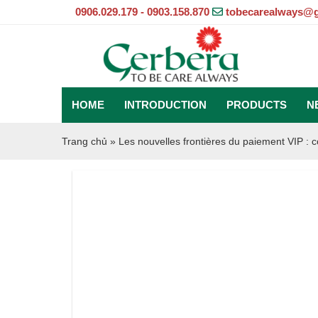
0906.029.179 - 0903.158.870
tobecarealways@
HOME
INTRODUCTION
PRODUCTS
N
Trang chủ
»
Les nouvelles frontières du paiement VIP : c