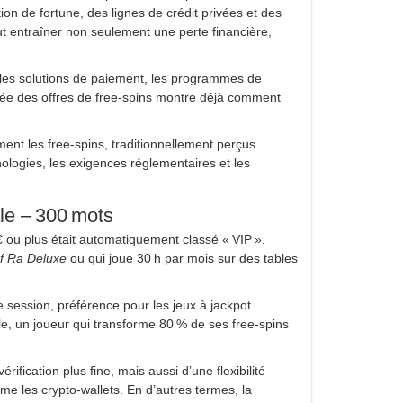
on de fortune, des lignes de crédit privées et des
ut entraîner non seulement une perte financière,
 les solutions de paiement, les programmes de
aillée des offres de free‑spins montre déjà comment
nt les free‑spins, traditionnellement perçus
ologies, les exigences réglementaires et les
ale – 300 mots
0 € ou plus était automatiquement classé « VIP ».
f Ra Deluxe
ou qui joue 30 h par mois sur des tables
 session, préférence pour les jeux à jackpot
e, un joueur qui transforme 80 % de ses free‑spins
fication plus fine, mais aussi d’une flexibilité
me les crypto‑wallets. En d’autres termes, la