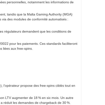
nées personnelles, notamment les informations de
iment, tandis que la Malta Gaming Authority (MGA)
ces via des modules de conformité automatisés :
 Les régulateurs demandent que les conditions de
 20022 pour les paiements. Ces standards faciliteront
s liées aux free‑spins.
), l’opérateur propose des free‑spins ciblés tout en
t son LTV augmenter de 18 % en six mois. Un autre
ns a réduit les demandes de chargeback de 30 %.