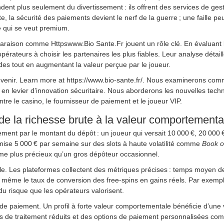
ent plus seulement du divertissement : ils offrent des services de gesti
 la sécurité des paiements devient le nerf de la guerre ; une faille pe
e qui se veut premium.
mparaison comme
Httpswww.Bio Sante.Fr
jouent un rôle clé. En évaluant
opérateurs à choisir les partenaires les plus fiables. Leur analyse dét
des tout en augmentant la valeur perçue par le joueur.
 venir. Learn more at
https://www.bio-sante.fr/
. Nous examinerons comme
en levier d’innovation sécuritaire. Nous aborderons les nouvelles techn
 entre le casino, le fournisseur de paiement et le joueur VIP.
r : de la richesse brute à la valeur comportement
iellement par le montant du dépôt : un joueur qui versait 10 000 €, 20 00
i mise 5 000 € par semaine sur des slots à haute volatilité comme
Book o
me plus précieux qu’un gros dépôteur occasionnel.
e. Les plateformes collectent des métriques précises : temps moyen de
 même le taux de conversion des free‑spins en gains réels. Par exempl
u risque que les opérateurs valorisent.
paiement. Un profil à forte valeur comportementale bénéficie d’une véri
lais de traitement réduits et des options de paiement personnalisées com