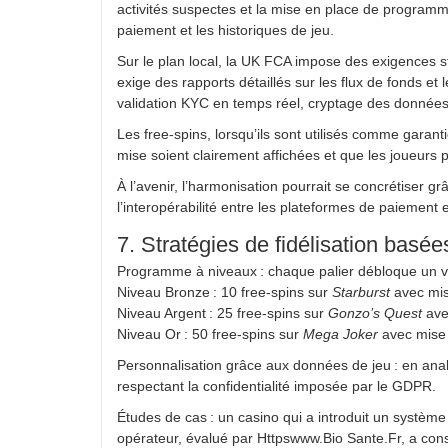
activités suspectes et la mise en place de progra
paiement et les historiques de jeu.
Sur le plan local, la UK FCA impose des exigences st
exige des rapports détaillés sur les flux de fonds e
validation KYC en temps réel, cryptage des données 
Les free‑spins, lorsqu’ils sont utilisés comme gara
mise soient clairement affichées et que les joueurs p
À l’avenir, l’harmonisation pourrait se concrétiser g
l’interopérabilité entre les plateformes de paiement e
7. Stratégies de fidélisation basée
Programme à niveaux : chaque palier débloque un vo
Niveau Bronze : 10 free‑spins sur
Starburst
avec mis
Niveau Argent : 25 free‑spins sur
Gonzo’s Quest
ave
Niveau Or : 50 free‑spins sur
Mega Joker
avec mise d
Personnalisation grâce aux données de jeu : en analys
respectant la confidentialité imposée par le GDPR.
Études de cas : un casino qui a introduit un systèm
opérateur, évalué par Httpswww.Bio Sante.Fr, a cons