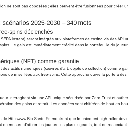
isation ne sont pas opposées ; elles peuvent être fusionnées pour crée
r : scénarios 2025‑2030 – 340 mots
free‑spins déclenchés
PA Instant) seront intégrés aux plateformes de casino via des API uni
ins. Le gain est immédiatement crédité dans le portefeuille du joueur,
numériques (NFT) comme garantie
des actifs numériques (œuvres d’art, objets de collection) comme gara
itions de mise liées aux free‑spins. Cette approche ouvre la porte à d
ueur interagiront via une API unique sécurisée par Zero‑Trust et authenti
libération des gains et retrait. Les données sont chiffrées de bout en b
 de Httpswww.Bio Sante.Fr, montrent que le paiement high‑roller devien
 en mesure d’attirer les joueurs les plus exigeants, tout en respectant