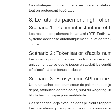
Ces stratégies montrent que la sécurité et la fidél
tout en protégeant l’opérateur.
8. Le futur du paiement high‑rolle
Scénario 1 : Paiement instantané et 
Les réseaux de paiement instantané (RTP, FedNow, SE
système déclenche automatiquement un lot de free‑sp
contract.
Scénario 2 : Tokenisation d’actifs 
Les joueurs pourront déposer des NFTs représentant 
uniquement après que le joueur a satisfait les cond
clé d’accès à des bonus exclusifs.
Scénario 3 : Écosystème API unique
Un futur casino, son fournisseur de paiement et le jo
dépôt, attribution de free‑spins, suivi du wagering, 
blockchain publique pour auditabilité.
Ces scénarios, déjà évoqués dans plusieurs rapports
Les opérateurs qui adopteront ces innovations seront