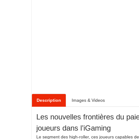
Description
Images & Videos
Les nouvelles frontières du pai
joueurs dans l’iGaming
Le segment des high‑roller, ces joueurs capables de