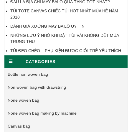
ĐÂU LÀ ĐỊA CHỈ MAY BALO QUÀ TẶNG TỐT NHẤT?
TÚI TOTE CANVAS CHIẾC TÚI HOT NHẤT MÙA HÈ NĂM
2018
ĐÁNH GIÁ XƯỞNG MAY BA LÔ UY TÍN
NHỮNG LƯU Ý NHỎ KHI ĐẶT TÚI VẢI KHÔNG DỆT MÙA
TRUNG THU
TÚI ĐEO CHÉO – PHỤ KIỆN ĐƯỢC GIỚI TRẺ YÊU THÍCH
CATEGORIES
Bottle non woven bag
Non woven bag with drawstring
None woven bag
None woven bag making by machine
Canvas bag