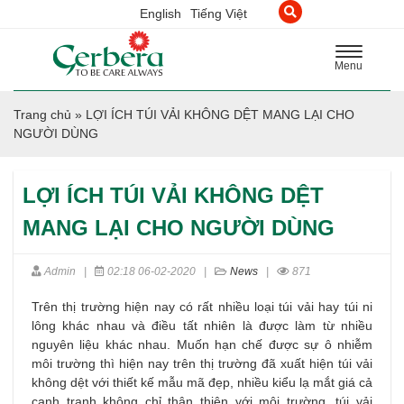
English
Tiếng Việt
Toggle
Menu
navigation
Trang chủ
»
LỢI ÍCH TÚI VẢI KHÔNG DỆT MANG LẠI CHO
NGƯỜI DÙNG
LỢI ÍCH TÚI VẢI KHÔNG DỆT
MANG LẠI CHO NGƯỜI DÙNG
Admin
|
02:18 06-02-2020
|
News
|
871
Trên thị trường hiện nay có rất nhiều loại túi vải hay túi ni
lông khác nhau và điều tất nhiên là được làm từ nhiều
nguyên liệu khác nhau. Muốn hạn chế được sự ô nhiễm
môi trường thì hiện nay trên thị trường đã xuất hiện túi vải
không dệt với thiết kế mẫu mã đẹp, nhiều kiểu lạ mắt giá cả
cạnh tranh không chỉ thân thiện với môi trường, túi vải