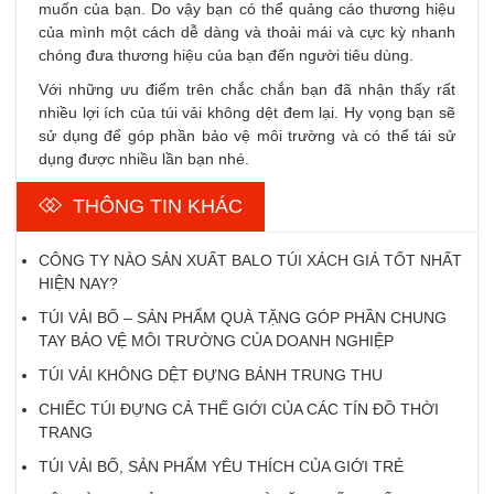
muốn của bạn. Do vậy bạn có thể quảng cáo thương hiệu
của mình một cách dễ dàng và thoải mái và cực kỳ nhanh
chóng đưa thương hiệu của bạn đến người tiêu dùng.
Với những ưu điểm trên chắc chắn bạn đã nhận thấy rất
nhiều lợi ích của túi vải không dệt đem lại. Hy vọng bạn sẽ
sử dụng để góp phần bảo vệ môi trường và có thể tái sử
dụng được nhiều lần bạn nhé.
THÔNG TIN KHÁC
CÔNG TY NÀO SẢN XUẤT BALO TÚI XÁCH GIÁ TỐT NHẤT
HIỆN NAY?
TÚI VẢI BỐ – SẢN PHẨM QUÀ TẶNG GÓP PHẦN CHUNG
TAY BẢO VỆ MÔI TRƯỜNG CỦA DOANH NGHIỆP
TÚI VẢI KHÔNG DỆT ĐỰNG BÁNH TRUNG THU
CHIẾC TÚI ĐỰNG CẢ THẾ GIỚI CỦA CÁC TÍN ĐỒ THỜI
TRANG
TÚI VẢI BỐ, SẢN PHẨM YÊU THÍCH CỦA GIỚI TRẺ