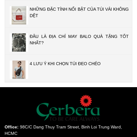
NHỮNG ĐẶC TÍNH NỔI BẬT CỦA TÚI VẢI KHÔNG
DỆT
ĐÂU LÀ ĐỊA CHỈ MAY BALO QUÀ TẶNG TỐT
NHẤT?
4 LƯU Ý KHI CHỌN TÚI ĐEO CHÉO
Office:
98C/C Dang Thuy Tram Street, Binh Loi Trung Ward,
HCMC