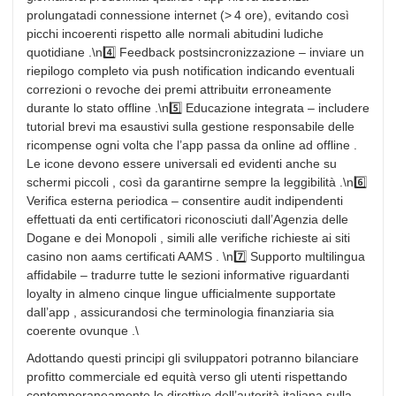
prolungatadi connessione internet (> 4 ore), evitando così
picchi incoerenti rispetto alle normali abitudini ludiche
quotidiane .\n4️⃣ Feedback post­sincronizzazione – inviare un
riepilogo completo via push notification indicando eventuali
correzioni o revoche dei premi attribuitи erroneamente
durante lo stato off­line .\n5️⃣ Educazione integrata – includere
tutorial brevi ma esaustivi sulla gestione responsabile delle
ricompense ogni volta che l’app passa da on­line ad off­line .
Le icone devono essere universali ed evidenti anche su
schermi piccoli , così da garantirne sempre la leggibilità .\n6️⃣
Verifica esterna periodica – consentire audit indipendenti
effettuati da enti certificatori riconosciuti dall’Agenzia delle
Dogane e dei Monopoli , simili alle verifiche richieste ai siti
casino non aams certificati AAMS . \n7️⃣ Supporto multilingua
affidabile – tradurre tutte le sezioni informative riguardanti
loyalty in almeno cinque lingue ufficialmente supportate
dall’app , assicurandosi che terminologia finanziaria sia
coerente ovunque .\
Adottando questi principi gli sviluppatori potranno bilanciare
profitto commerciale ed equità verso gli utenti rispettando
contemporaneamente le direttive dell’autorità italiana sulla