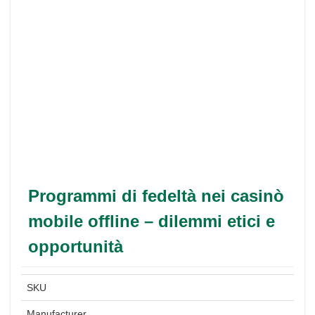
Programmi di fedeltà nei casinò
mobile offline – dilemmi etici e
opportunità
SKU
Manufacturer