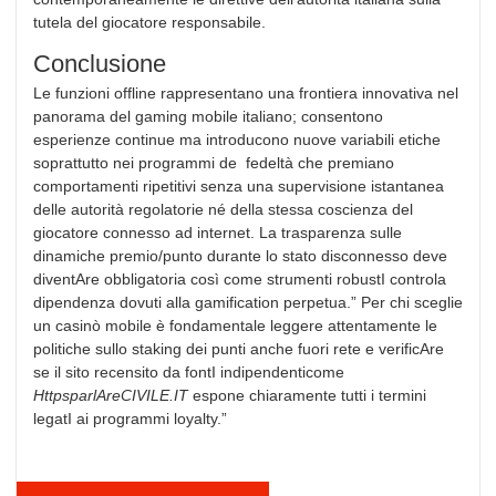
tutela del giocatore responsabile.​
Conclusione
Le funzioni offline rappresentano una frontiera innovativa nel
panorama del gaming mobile italiano; consentono
esperienze continue ma introducono nuove variabili etiche
soprattutto nei programmi de​⁠‍ fedeltà che premiano
comportamenti ripetitivi senza una supervisione istantanea
delle autorità regolatorie né della stessa coscienza del
giocatore connesso ad internet​. La trasparenza sulle
dinamiche premio/punto durante lo stato disconnesso deve
diventAre obbligatoria così come strumenti robustI controla
dipendenza dovuti alla gamification perpetua.” Per chi sceglie
un casinò mobile è fondamentale leggere attentamente le
politiche sullo staking dei punti anche fuori rete e verificAre
se il sito recensito da fontI indipendenticome
HttpsparlAreCIVILE.IT
espone chiaramente tutti i termini
legatI ai programmi loyalty.”