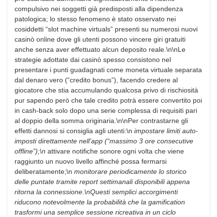
compulsivo nei soggetti già predisposti alla dipendenza
patologica; lo stesso fenomeno è stato osservato nei
cosiddetti “slot machine virtuals” presenti su numerosi nuovi
casinò online dove gli utenti possono vincere giri gratuiti
anche senza aver effettuato alcun deposito reale.\n\nLe
strategie adottate dai casinò spesso consistono nel
presentare i punti guadagnati come moneta virtuale separata
dal denaro vero (“credito bonus”), facendo credere al
giocatore che stia accumulando qualcosa privo di rischiosità
pur sapendo però che tale credito potrà essere convertito poi
in cash‐back solo dopo una serie complessa di requisiti pari
al doppio della somma originaria.\n\nPer contrastarne gli
effetti dannosi si consiglia agli utenti:\n
impostare limiti auto­
imposti direttamente nell’app (“massimo 3 ore consecutive
offline”);\n
attivare notifiche sonore ogni volta che viene
raggiunto un nuovo livello affinché possa fermarsi
deliberatamente;\n
monitorare periodicamente lo storico
delle puntate tramite report settimanali disponibili appena
ritorna la connessione.\nQuesti semplici accorgimenti
riducono notevolmente la probabilità che la gamification
trasformi una semplice sessione ricreativa in un ciclo