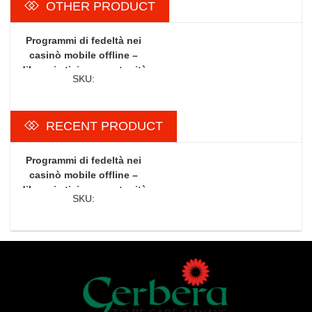
OTHER PRODUCT
Programmi di fedeltà nei
casinò mobile offline –
dilemmi etici e opportunità
SKU:
RECENT PRODUCT
Programmi di fedeltà nei
casinò mobile offline –
dilemmi etici e opportunità
SKU: