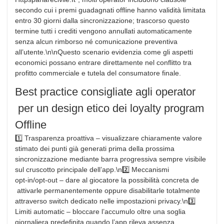
secondo cui i premi guadagnati offline hanno validità limitata
entro 30 giorni dalla sincronizzazione; trascorso questo
termine tutti i crediti vengono annullati automaticamente
senza alcun rimborso né comunicazione preventiva
all’utente.\n\nQuesto scenario evidenzia come gli aspetti
economici possano entrare direttamente nel conflitto tra
profitto commerciale e tutela del consumatore finale.
Best practice consigliate agli operator​​
per un design etico dei loyalty program
Offline
1️⃣ Trasparenza proattiva – visualizzare chiaramente valore
stimato dei punti già generati prima della prossima
sincronizzazione mediante barra progressiva sempre visibile
sul cruscotto principale dell’app.\n2️⃣ Meccanismi
opt‑in/opt‑out – dare al giocatore la possibilità concreta de​​​
attivarle permanentemente oppure disabilitarle totalmente
attraverso switch dedicato nelle impostazioni privacy.\n3️⃣
Limiti automatic ​– bloccare l’accumulo oltre una soglia
giornaliera predefinita quando l’app rileva assenza