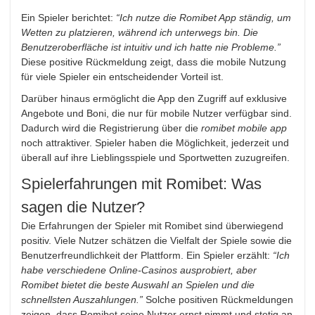
Ein Spieler berichtet:
“Ich nutze die Romibet App ständig, um
Wetten zu platzieren, während ich unterwegs bin. Die
Benutzeroberfläche ist intuitiv und ich hatte nie Probleme.”
Diese positive Rückmeldung zeigt, dass die mobile Nutzung
für viele Spieler ein entscheidender Vorteil ist.
Darüber hinaus ermöglicht die App den Zugriff auf exklusive
Angebote und Boni, die nur für mobile Nutzer verfügbar sind.
Dadurch wird die Registrierung über die
romibet mobile app
noch attraktiver. Spieler haben die Möglichkeit, jederzeit und
überall auf ihre Lieblingsspiele und Sportwetten zuzugreifen.
Spielerfahrungen mit Romibet: Was
sagen die Nutzer?
Die Erfahrungen der Spieler mit Romibet sind überwiegend
positiv. Viele Nutzer schätzen die Vielfalt der Spiele sowie die
Benutzerfreundlichkeit der Plattform. Ein Spieler erzählt:
“Ich
habe verschiedene Online-Casinos ausprobiert, aber
Romibet bietet die beste Auswahl an Spielen und die
schnellsten Auszahlungen.”
Solche positiven Rückmeldungen
zeigen, dass Romibet seine Nutzer ernst nimmt und stetig an