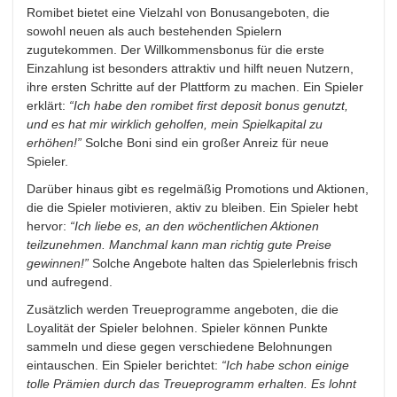
Romibet bietet eine Vielzahl von Bonusangeboten, die
sowohl neuen als auch bestehenden Spielern
zugutekommen. Der Willkommensbonus für die erste
Einzahlung ist besonders attraktiv und hilft neuen Nutzern,
ihre ersten Schritte auf der Plattform zu machen. Ein Spieler
erklärt:
“Ich habe den
romibet first deposit bonus
genutzt,
und es hat mir wirklich geholfen, mein Spielkapital zu
erhöhen!”
Solche Boni sind ein großer Anreiz für neue
Spieler.
Darüber hinaus gibt es regelmäßig Promotions und Aktionen,
die die Spieler motivieren, aktiv zu bleiben. Ein Spieler hebt
hervor:
“Ich liebe es, an den wöchentlichen Aktionen
teilzunehmen. Manchmal kann man richtig gute Preise
gewinnen!”
Solche Angebote halten das Spielerlebnis frisch
und aufregend.
Zusätzlich werden Treueprogramme angeboten, die die
Loyalität der Spieler belohnen. Spieler können Punkte
sammeln und diese gegen verschiedene Belohnungen
eintauschen. Ein Spieler berichtet:
“Ich habe schon einige
tolle Prämien durch das Treueprogramm erhalten. Es lohnt