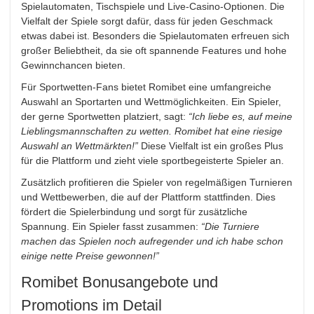
Spielautomaten, Tischspiele und Live-Casino-Optionen. Die
Vielfalt der Spiele sorgt dafür, dass für jeden Geschmack
etwas dabei ist. Besonders die Spielautomaten erfreuen sich
großer Beliebtheit, da sie oft spannende Features und hohe
Gewinnchancen bieten.
Für Sportwetten-Fans bietet Romibet eine umfangreiche
Auswahl an Sportarten und Wettmöglichkeiten. Ein Spieler,
der gerne Sportwetten platziert, sagt:
“Ich liebe es, auf meine
Lieblingsmannschaften zu wetten. Romibet hat eine riesige
Auswahl an Wettmärkten!”
Diese Vielfalt ist ein großes Plus
für die Plattform und zieht viele sportbegeisterte Spieler an.
Zusätzlich profitieren die Spieler von regelmäßigen Turnieren
und Wettbewerben, die auf der Plattform stattfinden. Dies
fördert die Spielerbindung und sorgt für zusätzliche
Spannung. Ein Spieler fasst zusammen:
“Die Turniere
machen das Spielen noch aufregender und ich habe schon
einige nette Preise gewonnen!”
Romibet Bonusangebote und
Promotions im Detail