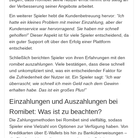
der Verbesserung seiner Angebote arbeitet.
Ein weiterer Spieler hebt die Kundenbetreuung hervor:
“Ich
hatte ein kleines Problem mit meiner Einzahlung, aber der
Kundenservice war hervorragend. Sie haben mir schnell
geholfen!”
Dieser Aspekt ist für viele Spieler entscheidend, da
ein guter Support oft über den Erfolg einer Plattform
entscheidet.
Schließlich berichten Spieler von ihren Erfahrungen mit den
romibet auszahlungen
. Viele bestätigen, dass diese schnell
und unkompliziert sind, was ein entscheidender Faktor für
die Zufriedenheit der Nutzer ist. Ein Spieler sagt:
“Ich war
überrascht, wie schnell ich mein Geld nach dem Gewinn
erhalten habe. Das ist ein großes Plus!”
Einzahlungen und Auszahlungen bei
Romibet: Was ist zu beachten?
Die Zahlungsmethoden bei Romibet sind vielfältig, sodass
Spieler eine Vielzahl von Optionen zur Verfügung haben. Von
Kreditkarten über E-Wallets bis hin zu Banküberweisungen –