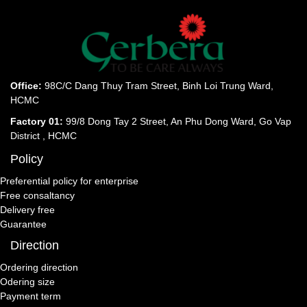
Office:
98C/C Dang Thuy Tram Street, Binh Loi Trung Ward,
HCMC
Factory 01:
99/8 Dong Tay 2 Street, An Phu Dong Ward, Go Vap
District , HCMC
Policy
Preferential policy for enterprise
Free consaltancy
Delivery free
Guarantee
Direction
Ordering direction
Odering size
Payment term