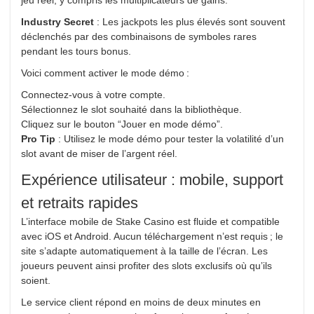
jeu réel, y compris les multiplicateurs de gains.
Industry Secret
: Les jackpots les plus élevés sont souvent
déclenchés par des combinaisons de symboles rares
pendant les tours bonus.
Voici comment activer le mode démo :
Connectez‑vous à votre compte.
Sélectionnez le slot souhaité dans la bibliothèque.
Cliquez sur le bouton “Jouer en mode démo”.
Pro Tip
: Utilisez le mode démo pour tester la volatilité d’un
slot avant de miser de l’argent réel.
Expérience utilisateur : mobile, support
et retraits rapides
L’interface mobile de Stake Casino est fluide et compatible
avec iOS et Android. Aucun téléchargement n’est requis ; le
site s’adapte automatiquement à la taille de l’écran. Les
joueurs peuvent ainsi profiter des slots exclusifs où qu’ils
soient.
Le service client répond en moins de deux minutes en