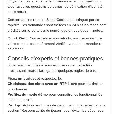
moyenne. Les agents parlent français et sont formés pour
aider avec les questions de bonus, de vérification d’identité
et de retrait.
Concernant les retraits, Stake Casino se distingue par sa
rapidité : les demandes sont traitées en 24 h et les fonds sont
crédités sur le portefeuille numérique en quelques minutes.
Quick Win
: Pour accélérer vos retraits, assurez‑vous que
votre compte est entièrement vérifié avant de demander un
paiement.
Conseils d’experts et bonnes pratiques
Jouer aux machines à sous exclusives peut être très
divertissant, mais il faut garder quelques règles de base.
Fixez un budget
et respectez‑le.
Choisissez des slots avec un RTP élevé
pour maximiser
vos chances.
Profitez du mode démo
pour connaître les fonctionnalités
avant de miser.
Pro Tip
: Activez les limites de dépôt hebdomadaires dans la
section “Responsabilité du joueur” pour éviter les dépenses