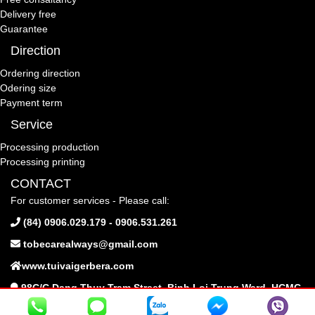
Delivery free
Guarantee
Direction
Ordering direction
Odering size
Payment term
Service
Processing production
Processing printing
CONTACT
For customer services - Please call:
(84) 0906.029.179 - 0906.531.261
tobecarealways@gmail.com
www.tuivaigerbera.com
98C/C Dang Thuy Tram Street, Binh Loi Trung Ward, HCMC