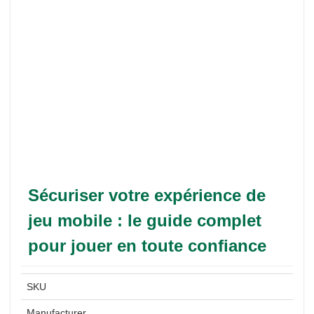
Sécuriser votre expérience de
jeu mobile : le guide complet
pour jouer en toute confiance
SKU
Manufacturer