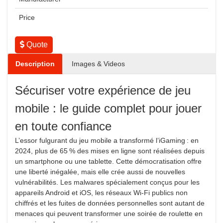
Price
Quote
Description
Images & Videos
Sécuriser votre expérience de jeu
mobile : le guide complet pour jouer
en toute confiance
L’essor fulgurant du jeu mobile a transformé l’iGaming : en
2024, plus de 65 % des mises en ligne sont réalisées depuis
un smartphone ou une tablette. Cette démocratisation offre
une liberté inégalée, mais elle crée aussi de nouvelles
vulnérabilités. Les malwares spécialement conçus pour les
appareils Android et iOS, les réseaux Wi‑Fi publics non
chiffrés et les fuites de données personnelles sont autant de
menaces qui peuvent transformer une soirée de roulette en