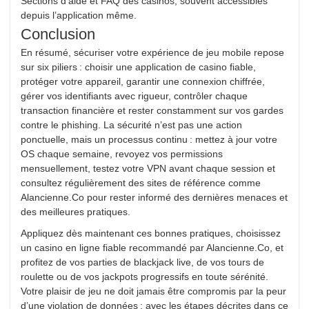
Sections d’aide et FAQ des casinos, souvent accessibles
depuis l’application même.
Conclusion
En résumé, sécuriser votre expérience de jeu mobile repose
sur six piliers : choisir une application de casino fiable,
protéger votre appareil, garantir une connexion chiffrée,
gérer vos identifiants avec rigueur, contrôler chaque
transaction financière et rester constamment sur vos gardes
contre le phishing. La sécurité n’est pas une action
ponctuelle, mais un processus continu : mettez à jour votre
OS chaque semaine, revoyez vos permissions
mensuellement, testez votre VPN avant chaque session et
consultez régulièrement des sites de référence comme
Alancienne.Co pour rester informé des dernières menaces et
des meilleures pratiques.
Appliquez dès maintenant ces bonnes pratiques, choisissez
un casino en ligne fiable recommandé par Alancienne.Co, et
profitez de vos parties de blackjack live, de vos tours de
roulette ou de vos jackpots progressifs en toute sérénité.
Votre plaisir de jeu ne doit jamais être compromis par la peur
d’une violation de données ; avec les étapes décrites dans ce