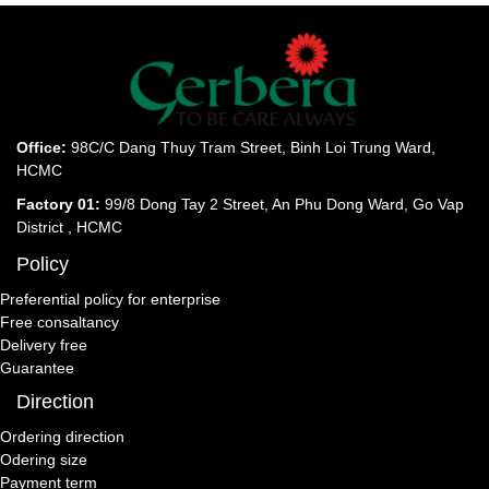
Office:
98C/C Dang Thuy Tram Street, Binh Loi Trung Ward,
HCMC
Factory 01:
99/8 Dong Tay 2 Street, An Phu Dong Ward, Go Vap
District , HCMC
Policy
Preferential policy for enterprise
Free consaltancy
Delivery free
Guarantee
Direction
Ordering direction
Odering size
Payment term