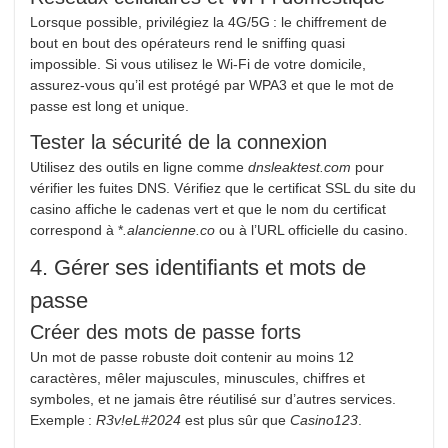
Lorsque possible, privilégiez la 4G/5G : le chiffrement de
bout en bout des opérateurs rend le sniffing quasi
impossible. Si vous utilisez le Wi‑Fi de votre domicile,
assurez‑vous qu’il est protégé par WPA3 et que le mot de
passe est long et unique.
Tester la sécurité de la connexion
Utilisez des outils en ligne comme
dnsleaktest.com
pour
vérifier les fuites DNS. Vérifiez que le certificat SSL du site du
casino affiche le cadenas vert et que le nom du certificat
correspond à *
.alancienne.co
ou à l’URL officielle du casino.
4. Gérer ses identifiants et mots de
passe
Créer des mots de passe forts
Un mot de passe robuste doit contenir au moins 12
caractères, mêler majuscules, minuscules, chiffres et
symboles, et ne jamais être réutilisé sur d’autres services.
Exemple :
R3v!eL#2024
est plus sûr que
Casino123
.