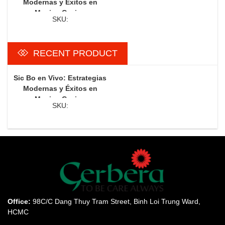
Modernas y Éxitos en
Magius Casino
SKU:
RECENT PRODUCT
Sic Bo en Vivo: Estrategias
Modernas y Éxitos en
Magius Casino
SKU:
Office:
98C/C Dang Thuy Tram Street, Binh Loi Trung Ward,
HCMC