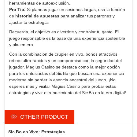
herramientas de autoexclusión.
Pro Tip:
Si planeas jugar en sesiones largas, usa la función
de
historial de apuestas
para analizar tus patrones y
ajustar tu estrategia.
Recuerda, el objetivo es divertirte y controlar tu gasto. El
juego responsable es la base de una experiencia sostenible
y placentera.
Con la combinación de crupier en vivo, bonos atractivos,
retiros ultra rápidos y un compromiso con la seguridad del
jugador, Magius Casino se destaca como la mejor opción
para los entusiastas del Sic Bo que buscan una experiencia
moderna sin perder la esencia ancestral del juego. ¡No
esperes más y
visitar Magius Casino
para probar estas
estrategias y vivir el renacimiento del Sic Bo en la era digital!
OTHER PRODUCT
Sic Bo en Vivo: Estrategias