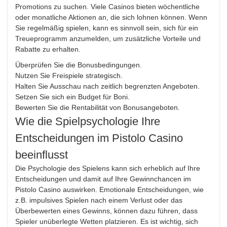
Promotions zu suchen. Viele Casinos bieten wöchentliche
oder monatliche Aktionen an, die sich lohnen können. Wenn
Sie regelmäßig spielen, kann es sinnvoll sein, sich für ein
Treueprogramm anzumelden, um zusätzliche Vorteile und
Rabatte zu erhalten.
Überprüfen Sie die Bonusbedingungen.
Nutzen Sie Freispiele strategisch.
Halten Sie Ausschau nach zeitlich begrenzten Angeboten.
Setzen Sie sich ein Budget für Boni.
Bewerten Sie die Rentabilität von Bonusangeboten.
Wie die Spielpsychologie Ihre
Entscheidungen im Pistolo Casino
beeinflusst
Die Psychologie des Spielens kann sich erheblich auf Ihre
Entscheidungen und damit auf Ihre Gewinnchancen im
Pistolo Casino auswirken. Emotionale Entscheidungen, wie
z.B. impulsives Spielen nach einem Verlust oder das
Überbewerten eines Gewinns, können dazu führen, dass
Spieler unüberlegte Wetten platzieren. Es ist wichtig, sich