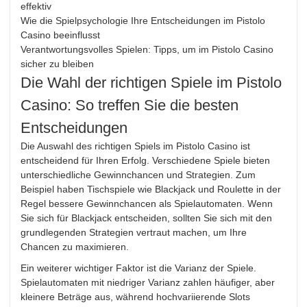
effektiv
Wie die Spielpsychologie Ihre Entscheidungen im Pistolo
Casino beeinflusst
Verantwortungsvolles Spielen: Tipps, um im Pistolo Casino
sicher zu bleiben
Die Wahl der richtigen Spiele im Pistolo
Casino: So treffen Sie die besten
Entscheidungen
Die Auswahl des richtigen Spiels im Pistolo Casino ist
entscheidend für Ihren Erfolg. Verschiedene Spiele bieten
unterschiedliche Gewinnchancen und Strategien. Zum
Beispiel haben Tischspiele wie Blackjack und Roulette in der
Regel bessere Gewinnchancen als Spielautomaten. Wenn
Sie sich für Blackjack entscheiden, sollten Sie sich mit den
grundlegenden Strategien vertraut machen, um Ihre
Chancen zu maximieren.
Ein weiterer wichtiger Faktor ist die Varianz der Spiele.
Spielautomaten mit niedriger Varianz zahlen häufiger, aber
kleinere Beträge aus, während hochvariierende Slots