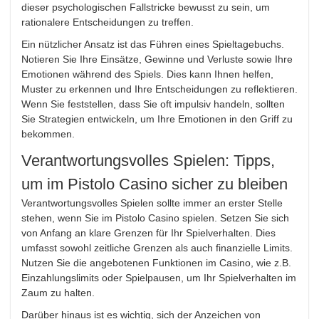
dieser psychologischen Fallstricke bewusst zu sein, um
rationalere Entscheidungen zu treffen.
Ein nützlicher Ansatz ist das Führen eines Spieltagebuchs.
Notieren Sie Ihre Einsätze, Gewinne und Verluste sowie Ihre
Emotionen während des Spiels. Dies kann Ihnen helfen,
Muster zu erkennen und Ihre Entscheidungen zu reflektieren.
Wenn Sie feststellen, dass Sie oft impulsiv handeln, sollten
Sie Strategien entwickeln, um Ihre Emotionen in den Griff zu
bekommen.
Verantwortungsvolles Spielen: Tipps,
um im Pistolo Casino sicher zu bleiben
Verantwortungsvolles Spielen sollte immer an erster Stelle
stehen, wenn Sie im Pistolo Casino spielen. Setzen Sie sich
von Anfang an klare Grenzen für Ihr Spielverhalten. Dies
umfasst sowohl zeitliche Grenzen als auch finanzielle Limits.
Nutzen Sie die angebotenen Funktionen im Casino, wie z.B.
Einzahlungslimits oder Spielpausen, um Ihr Spielverhalten im
Zaum zu halten.
Darüber hinaus ist es wichtig, sich der Anzeichen von