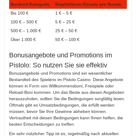
Bankroll-Kategorie
Empfohlener Einsatz pro Runde
Bis 100 €
1 € – 5 €
100 € – 500 €
5 € – 25 €
500 € – 1.000 €
25 € – 50 €
Über 1.000 €
50 € – 100 €
Bonusangebote und Promotions im
Pistolo: So nutzen Sie sie effektiv
Bonusangebote und Promotions sind ein wesentlicher
Bestandteil des Spielens im Pistolo Casino. Diese Angebote
können in Form von Willkommensboni, Freispiele oder
Reload-Boni kommen. Um das Beste aus diesen Angeboten
herauszuholen, sollten Sie die Bedingungen sorgfältig lesen.
Oftmals gibt es Umsatzbedingungen, die erfüllt werden
müssen, bevor Sie Ihre Gewinne abheben können.
Vertrautheit mit diesen Bedingungen kann Ihnen helfen, die
besten Entscheidungen zu treffen.
Ein sehr nützlicher Tipp ist es, regelmäßig nach aktuellen