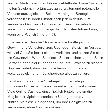
wie der Martingale- oder Fibonacci-Methode. Diese Systeme
helfen Spielern, ihre Einsätze zu verwalten und potenzielle
Verluste auszugleichen. Bei der Martingale-Strategie
verdoppeln Sie Ihren Einsatz nach jedem Verlust, um
verlorenes Geld zurückzugewinnen. Seien Sie jedoch
vorsichtig, da dies auch zu großen Verlusten führen kann,
wenn eine Pechsträhne anhält.
Eine weitere hilfreiche Strategie ist die Festlegung von
Gewinn- und Verlustgrenzen. Überlegen Sie sich im Voraus,
wie viel Geld Sie bereit sind zu verlieren, und setzen Sie sich
ein Gewinnziel. Wenn Sie dieses Ziel erreichen, ziehen Sie in
Betracht, das Spiel zu beenden und Ihre Gewinne zu sichern.
Dies verhindert, dass Sie in die Versuchung geraten,
weiterzuspielen und möglicherweise alles zu verlieren.
Es ist auch ratsam, die Spielregeln und -strategien
umfassend zu lernen, bevor Sie mit echtem Geld spielen.
Viele Online-Casinos, einschließlich Pistolo, bieten die
Möglichkeit, Spiele kostenlos im Übungsmodus zu testen.
Nutzen Sie diese Gelegenheit, um Ihre Fähigkeiten zu
verbessern, ohne Geld zu riskieren.