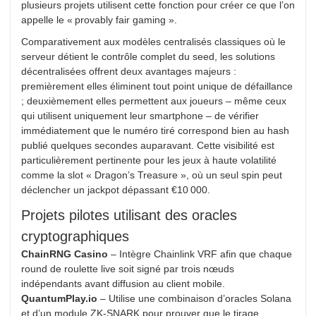
plusieurs projets utilisent cette fonction pour créer ce que l’on
appelle le « provably fair gaming ».
Comparativement aux modèles centralisés classiques où le
serveur détient le contrôle complet du seed, les solutions
décentralisées offrent deux avantages majeurs :
premièrement elles éliminent tout point unique de défaillance
; deuxièmement elles permettent aux joueurs – même ceux
qui utilisent uniquement leur smartphone – de vérifier
immédiatement que le numéro tiré correspond bien au hash
publié quelques secondes auparavant. Cette visibilité est
particulièrement pertinente pour les jeux à haute volatilité
comme la slot « Dragon’s Treasure », où un seul spin peut
déclencher un jackpot dépassant €10 000.
Projets pilotes utilisant des oracles
cryptographiques
ChainRNG Casino
– Intègre Chainlink VRF afin que chaque
round de roulette live soit signé par trois nœuds
indépendants avant diffusion au client mobile.
QuantumPlay.io
– Utilise une combinaison d’oracles Solana
et d’un module ZK‑SNARK pour prouver que le tirage