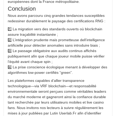
européennes dont la France métropolitaine.
Conclusion
Nous avons parcouru cinq grandes tendances susceptibles
redessiner durablement le paysage des certifications RNG :
1️⃣ La migration vers des standards ouverts où blockchain
assure traçabilité instantanée ;
2️⃣ L’intégration prudente mais prometteuse dell’intelligence
artificielle pour détecter anomalies sans introduire biais ;
3️⃣ Le passage obligatoire aux audits continus affichés
publiquement afin que chaque joueur mobile puisse vérifier
l’équité avant chaque spin ;
4️⃣ La prise conscience écologique menant à développer des
algorithmes low‑power certifiés “green”.
Les plateformes capables d’allier transparence
technologique—via VRF blockchain—et responsabilité
environnementale seront perçues comme véritables leaders
du marché moderne et gagneront ainsi la confiance durable
tant recherchée par leurs utilisateurs mobiles et live casino
fans. Nous invitons nos lecteurs à suivre régulièrement les
mises à jour publiées par Lutin Userlab.Fr afin d’identifier