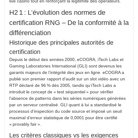
live casino tout en renforçant la légitimité des opérateurs.
H2 1 : L’évolution des normes de
certification RNG – De la conformité à la
différenciation
Historique des principales autorités de
certification
Depuis le début des années 2000, eCOGRA, iTech Labs et
Gaming Laboratories International (GLI) sont devenus les
garants majeurs de l’intégrité des jeux en ligne. eCOGRA a
publié son premier rapport d’audit sur un slot vidéo avec un
RTP déclaré de 96 % dès 2005, tandis qu’iTech Labs a
introduit le concept de « test séquentiel » pour vérifier
l’absence de patterns dans les séries numériques générées
par un serveur centralisé. GLI quant à lui a standardisé le
processus d’inspection du code source et imposé un seuil
maximal d’erreur statistique de 0,0001 pour être certifié
« provably fair ».
Les critères classiques vs les exigences