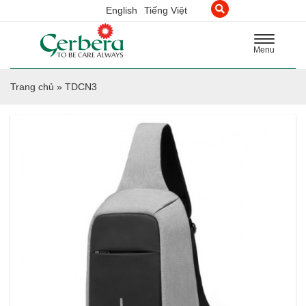
English
Tiếng Việt
Toggle
Menu
navigation
Trang chủ
»
TDCN3