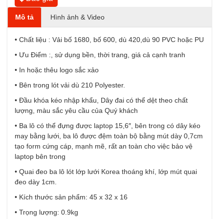
Mô tả
Hình ảnh & Video
• Chất liệu : Vải bố 1680, bố 600, dù 420,dù 90 PVC hoặc PU
• Ưu Điểm :, sử dụng bền, thời trang, giá cả cạnh tranh
• In hoặc thêu logo sắc xảo
• Bên trong lót vải dù 210 Polyester.
• Đầu khóa kéo nhập khẩu, Dây đai có thể dệt theo chất
lượng, màu sắc yêu cầu của Quý khách
• Ba lô có thể đựng được laptop 15,6″, bên trong có dây kéo
may bằng lưới, ba lô được đệm toàn bộ bằng mút dày 0,7cm
tạo form cứng cáp, mạnh mẽ, rất an toàn cho việc bảo vệ
laptop bên trong
• Quai đeo ba lô lót lớp lưới Korea thoáng khí, lớp mút quai
đeo dày 1cm.
• Kích thước sản phẩm: 45 x 32 x 16
• Trọng lượng: 0.9kg