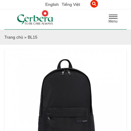
English
Tiếng Việt
Toggle
Menu
navigation
Trang chủ
»
BL15