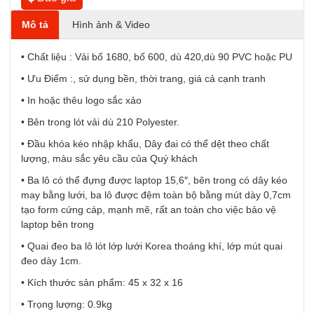
Mô tả
Hình ảnh & Video
• Chất liệu : Vải bố 1680, bố 600, dù 420,dù 90 PVC hoặc PU
• Ưu Điểm :, sử dụng bền, thời trang, giá cả cạnh tranh
• In hoặc thêu logo sắc xảo
• Bên trong lót vải dù 210 Polyester.
• Đầu khóa kéo nhập khẩu, Dây đai có thể dệt theo chất
lượng, màu sắc yêu cầu của Quý khách
• Ba lô có thể đựng được laptop 15,6″, bên trong có dây kéo
may bằng lưới, ba lô được đệm toàn bộ bằng mút dày 0,7cm
tạo form cứng cáp, mạnh mẽ, rất an toàn cho việc bảo vệ
laptop bên trong
• Quai đeo ba lô lót lớp lưới Korea thoáng khí, lớp mút quai
đeo dày 1cm.
• Kích thước sản phẩm: 45 x 32 x 16
• Trọng lượng: 0.9kg