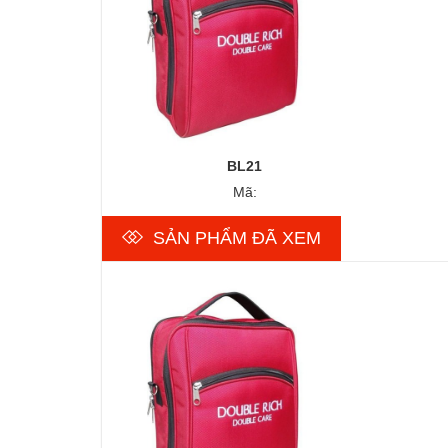
BL21
Mã:
SẢN PHẨM ĐÃ XEM