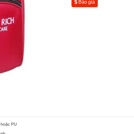
Báo giá
C hoặc PU
anh