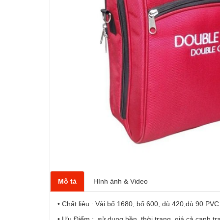
Mô tả
Hình ảnh & Video
• Chất liệu : Vải bố 1680, bố 600, dù 420,dù 90 PV
• Ưu Điểm :, sử dụng bền, thời trang, giá cả cạnh tr