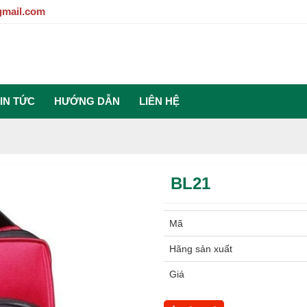
gmail.com
IN TỨC
HƯỚNG DẪN
LIÊN HỆ
BL21
Mã
Hãng sản xuất
Giá