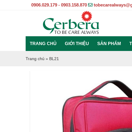
0906.029.179 - 0903.158.870
tobecarealways@
TRANG CHỦ
GIỚI THIỆU
SẢN PHẨM
T
Trang chủ
»
BL21