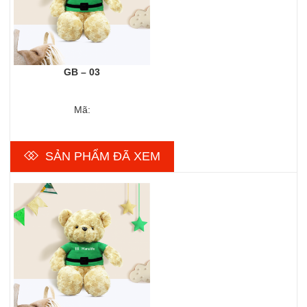
GB – 03
Mã:
SẢN PHẨM ĐÃ XEM