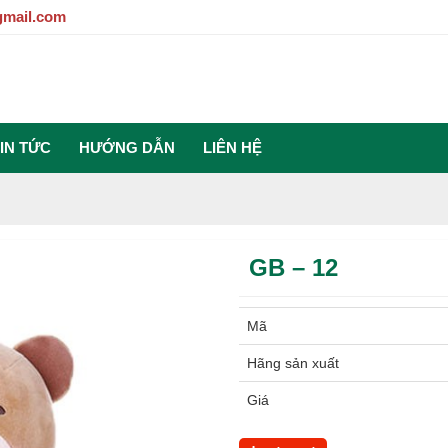
gmail.com
IN TỨC
HƯỚNG DẪN
LIÊN HỆ
GB – 12
Mã
Hãng sản xuất
Giá