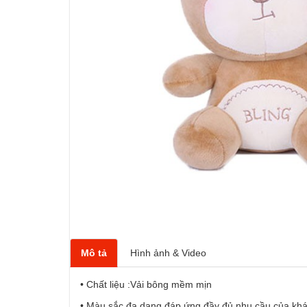
Mô tả
Hình ảnh & Video
• Chất liệu :Vải bông mềm mịn
• Màu sắc đa dạng đáp ứng đầy đủ nhu cầu của kh