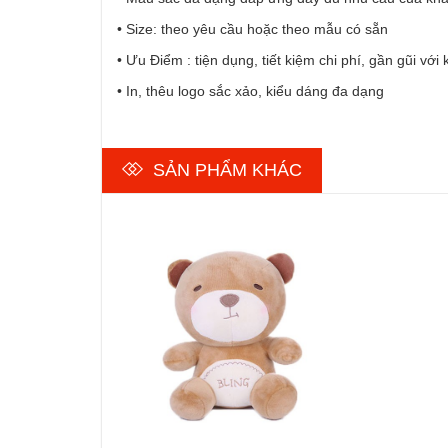
• Size: theo yêu cầu hoặc theo mẫu có sẵn
• Ưu Điểm : tiện dụng, tiết kiệm chi phí, gần gũi vớ
• In, thêu logo sắc xảo, kiểu dáng đa dạng
SẢN PHẨM KHÁC