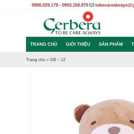
0906.029.179 - 0903.158.870
tobecarealways@
TRANG CHỦ
GIỚI THIỆU
SẢN PHẨM
T
Trang chủ
»
GB – 12