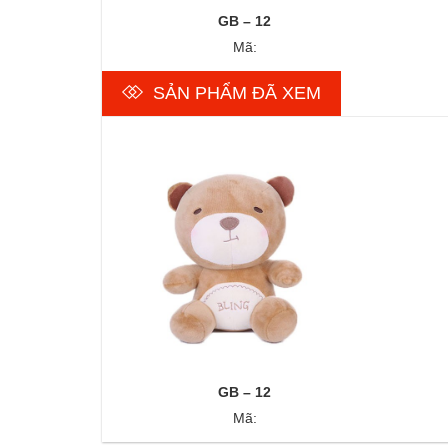
GB – 12
Mã:
SẢN PHẨM ĐÃ XEM
GB – 12
Mã: