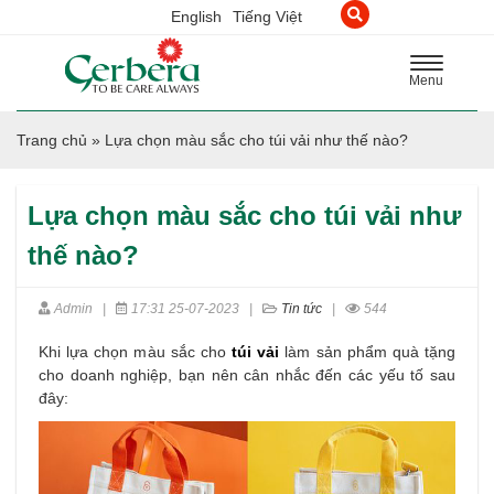
English
Tiếng Việt
Toggle
Menu
navigation
Trang chủ
»
Lựa chọn màu sắc cho túi vải như thế nào?
Lựa chọn màu sắc cho túi vải như
thế nào?
Admin
|
17:31 25-07-2023
|
Tin tức
|
544
Khi lựa chọn màu sắc cho
túi vải
làm sản phẩm quà tặng
cho doanh nghiệp, bạn nên cân nhắc đến các yếu tố sau
đây: