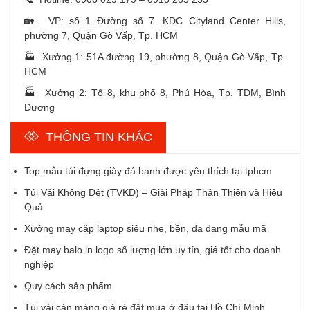
🏡 VP: số 1 Đường số 7. KDC Cityland Center Hills,
phường 7, Quận Gò Vấp, Tp. HCM
🏭 Xưởng 1: 51A đường 19, phường 8, Quận Gò Vấp, Tp.
HCM
🏭 Xưởng 2: Tổ 8, khu phố 8, Phú Hòa, Tp. TDM, Bình
Dương
THÔNG TIN KHÁC
Top mẫu túi đựng giày đá banh được yêu thích tại tphcm
Túi Vải Không Dệt (TVKD) – Giải Pháp Thân Thiện và Hiệu
Quả
Xưởng may cặp laptop siêu nhẹ, bền, đa dạng mẫu mã
Đặt may balo in logo số lượng lớn uy tín, giá tốt cho doanh
nghiệp
Quy cách sản phẩm
Túi vải cán màng giá rẻ đặt mua ở đâu tại Hồ Chí Minh