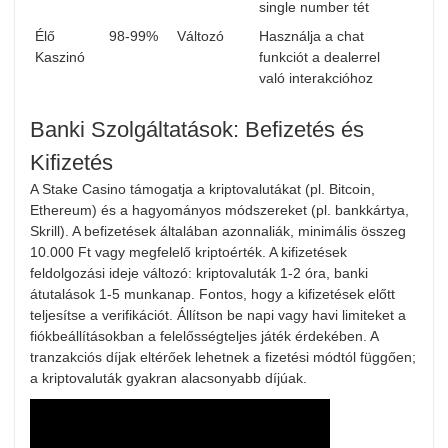
single number tét
Élő
98-99%
Változó
Használja a chat
Kaszinó
funkciót a dealerrel
való interakcióhoz
Banki Szolgáltatások: Befizetés és
Kifizetés
A Stake Casino támogatja a kriptovalutákat (pl. Bitcoin,
Ethereum) és a hagyományos módszereket (pl. bankkártya,
Skrill). A befizetések általában azonnaliák, minimális összeg
10.000 Ft vagy megfelelő kriptoérték. A kifizetések
feldolgozási ideje változó: kriptovaluták 1-2 óra, banki
átutalások 1-5 munkanap. Fontos, hogy a kifizetések előtt
teljesítse a verifikációt. Állítson be napi vagy havi limiteket a
fiókbeállításokban a felelősségteljes játék érdekében. A
tranzakciós díjak eltérőek lehetnek a fizetési módtól függően;
a kriptovaluták gyakran alacsonyabb díjúak.