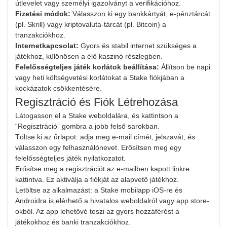
útlevelet vagy személyi igazolványt a verifikációhoz.
Fizetési módok:
Válasszon ki egy bankkártyát, e-pénztárcát
(pl. Skrill) vagy kriptovaluta-tárcát (pl. Bitcoin) a
tranzakciókhoz.
Internetkapcsolat:
Gyors és stabil internet szükséges a
játékhoz, különösen a élő kaszinó részlegben.
Felelősségteljes játék korlátok beállítása:
Állítson be napi
vagy heti költségvetési korlátokat a Stake fiókjában a
kockázatok csökkentésére.
Regisztráció és Fiók Létrehozása
Látogasson el a
Stake
weboldalára, és kattintson a
“Regisztráció” gombra a jobb felső sarokban.
Töltse ki az űrlapot: adja meg e-mail címét, jelszavát, és
válasszon egy felhasználónevet. Erősítsen meg egy
felelősségteljes játék nyilatkozatot.
Erősítse meg a regisztrációt az e-mailben kapott linkre
kattintva. Ez aktiválja a fiókját az alapvető játékhoz.
Letöltse az alkalmazást: a Stake mobilapp iOS-re és
Androidra is elérhető a hivatalos weboldalról vagy app store-
okból. Az app lehetővé teszi az gyors hozzáférést a
játékokhoz és banki tranzakciókhoz.