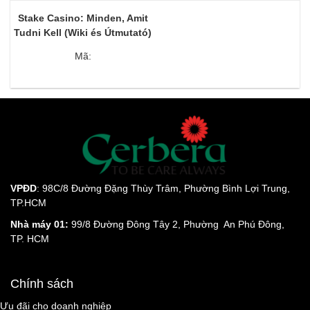
Stake Casino: Minden, Amit
Tudni Kell (Wiki és Útmutató)
Mã:
VPĐD
: 98C/8 Đường Đặng Thùy Trâm, Phường Bình Lợi Trung,
TP.HCM
Nhà máy 01:
99/8 Đường Đông Tây 2, Phường An Phú Đông,
TP. HCM
Chính sách
Ưu đãi cho doanh nghiệp