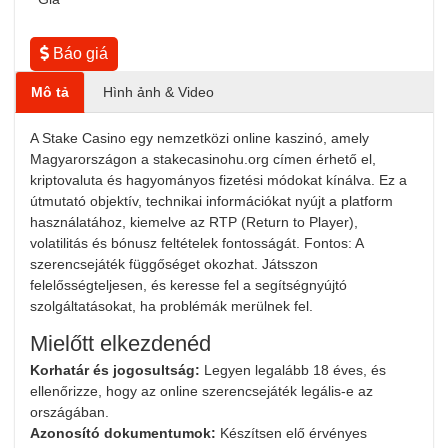
Báo giá
Mô tả
Hình ảnh & Video
A Stake Casino egy nemzetközi online kaszinó, amely
Magyarországon a stakecasinohu.org címen érhető el,
kriptovaluta és hagyományos fizetési módokat kínálva. Ez a
útmutató objektív, technikai információkat nyújt a platform
használatához, kiemelve az RTP (Return to Player),
volatilitás és bónusz feltételek fontosságát. Fontos: A
szerencsejáték függőséget okozhat. Játsszon
felelősségteljesen, és keresse fel a segítségnyújtó
szolgáltatásokat, ha problémák merülnek fel.
Mielőtt elkezdenéd
Korhatár és jogosultság:
Legyen legalább 18 éves, és
ellenőrizze, hogy az online szerencsejáték legális-e az
országában.
Azonosító dokumentumok:
Készítsen elő érvényes