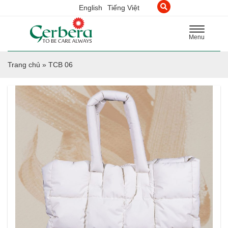
English
Tiếng Việt
Toggle
Menu
navigation
Trang chủ
»
TCB 06