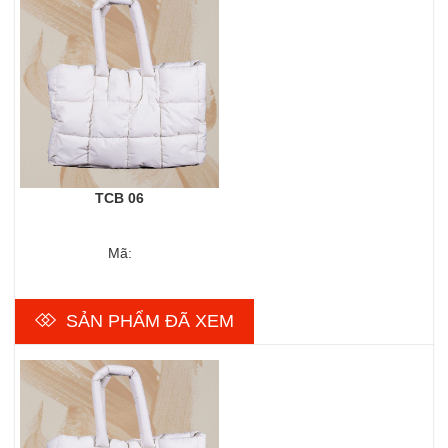
TCB 06
Mã:
SẢN PHẨM ĐÃ XEM