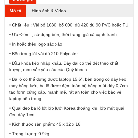
Mô tả
Hình ảnh & Video
• Chất liệu : Vải bố 1680, bố 600, dù 420,dù 90 PVC hoặc PU
• Ưu Điểm :, sử dụng bền, thời trang, giá cả cạnh tranh
• In hoặc thêu logo sắc xảo
• Bên trong lót vải dù 210 Polyester.
• Đầu khóa kéo nhập khẩu, Dây đai có thể dệt theo chất
lượng, màu sắc yêu cầu của Quý khách
• Ba lô có thể đựng được laptop 15,6″, bên trong có dây kéo
may bằng lưới, ba lô được đệm toàn bộ bằng mút dày 0,7cm
tạo form cứng cáp, mạnh mẽ, rất an toàn cho việc bảo vệ
laptop bên trong
• Quai đeo ba lô lót lớp lưới Korea thoáng khí, lớp mút quai
đeo dày 1cm.
• Kích thước sản phẩm: 45 x 32 x 16
• Trọng lượng: 0.9kg