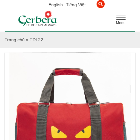
English
Tiếng Việt
Toggle
Menu
navigation
Trang chủ
»
TDL22