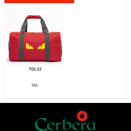
TDL22
Mã: