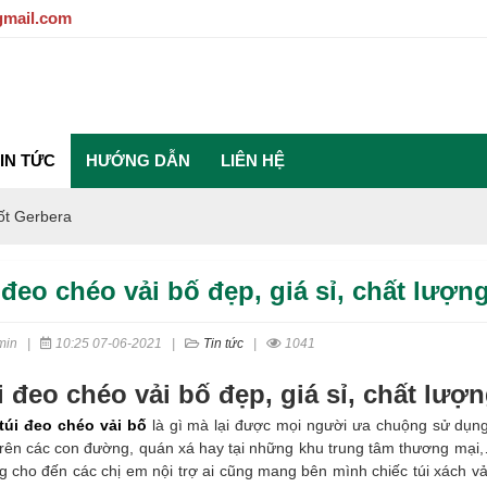
gmail.com
IN TỨC
HƯỚNG DẪN
LIÊN HỆ
tốt Gerbera
 đeo chéo vải bố đẹp, giá sỉ, chất lượn
min
|
10:25 07-06-2021
|
Tin tức
|
1041
i đeo chéo vải bố đẹp, giá sỉ, chất lượn
túi đeo chéo vải bố
là gì mà lại được mọi người ưa chuộng sử dụng
trên các con đường, quán xá hay tại những khu trung tâm thương mại
 cho đến các chị em nội trợ ai cũng mang bên mình chiếc túi xách vải