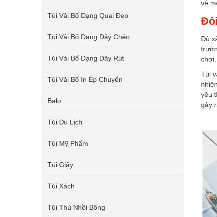
vệ mô
Túi Vải Bố Dạng Quai Đeo
Đôi
Túi Vải Bố Dạng Dây Chéo
Dù x
trườn
Túi Vải Bố Dạng Dây Rút
chơi
Túi v
Túi Vải Bố In Ép Chuyển
nhiên
yêu 
Balo
gây r
Túi Du Lịch
Túi Mỹ Phẩm
Túi Giấy
Túi Xách
Túi Thú Nhồi Bông