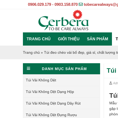
0906.029.179 - 0903.158.870
tobecarealways@
TRANG CHỦ
GIỚI THIỆU
SẢN PHẨM
T
Trang chủ
»
Túi đeo chéo vải bố đẹp, giá sỉ, chất lượng 
DANH MỤC SẢN PHẨM
Túi
Túi Vải Không Dệt
Ad
Túi Vải Không Dệt Dạng Hộp
Tú
Mẫu
Túi Vải Không Dệt Dạng Dây Rút
gặp 
phòng
Túi Vải Không Dệt Đựng Rượu