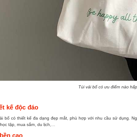
Túi vải bố có ưu điểm nào hấ
ết kế độc đáo
ải bố có thiết kế đa dạng đẹp mắt, phù hợp với nhu cầu sử dụng. Ngo
 học tập, mua sắm, du lịch,…
bền cao