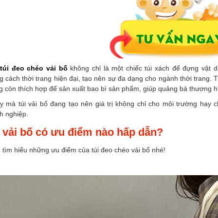
u
túi đeo chéo vải bố
không chỉ là một chiếc túi xách để đựng vật 
 cách thời trang hiện đại, tạo nên sự đa dạng cho ngành thời trang. T
 còn thích hợp để sản xuất bao bì sản phẩm, giúp quảng bá thương hi
ậy mà túi vải bố đang tạo nên giá trị không chỉ cho môi trường hay
h nghiệp.
 vải bố có ưu điểm nào hấp dẫn?
tìm hiểu những ưu điểm của túi đeo chéo vải bố nhé!