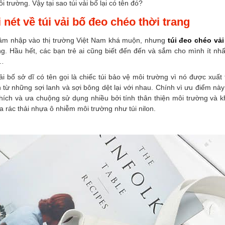
i trường. Vậy tại sao túi vải bố lại có tên đó?
 nét về túi vải bố đeo chéo thời trang
âm nhập vào thị trường Việt Nam khá muộn, nhưng
túi đeo chéo vải
g. Hầu hết, các bạn trẻ ai cũng biết đến đến và sắm cho mình ít nhất 
…
ải bố sở dĩ có tên gọi là chiếc túi bảo vệ môi trường vì nó được xuấ
 từ những sợi lanh và sợi bông dệt lại với nhau. Chính vì ưu điểm n
thích và ưa chuộng sử dụng nhiều bởi tính thân thiện môi trường v
a rác thải nhựa ô nhiễm môi trường như túi nilon.