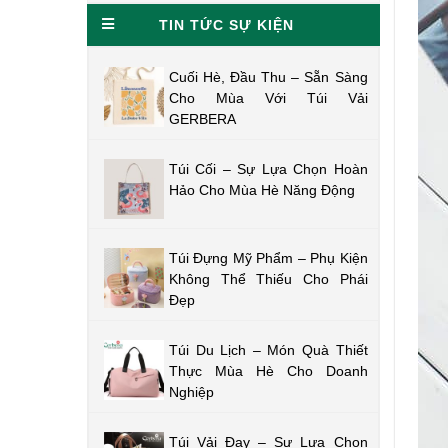
TIN TỨC SỰ KIỆN
Cuối Hè, Đầu Thu – Sẵn Sàng
Cho Mùa Với Túi Vải
GERBERA
Túi Cối – Sự Lựa Chọn Hoàn
Hảo Cho Mùa Hè Năng Động
Túi Đựng Mỹ Phẩm – Phụ Kiện
Không Thể Thiếu Cho Phái
Đẹp
Túi Du Lịch – Món Quà Thiết
Thực Mùa Hè Cho Doanh
Nghiệp
Túi Vải Đay – Sự Lựa Chọn