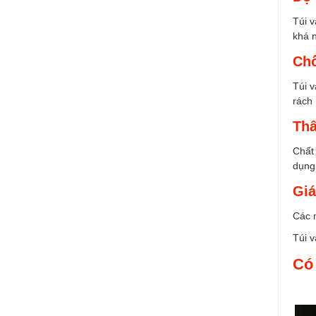
Túi v
khá n
Chố
Túi 
rách 
Thâ
Chất 
dụng
Giá
Các m
Túi v
Có 