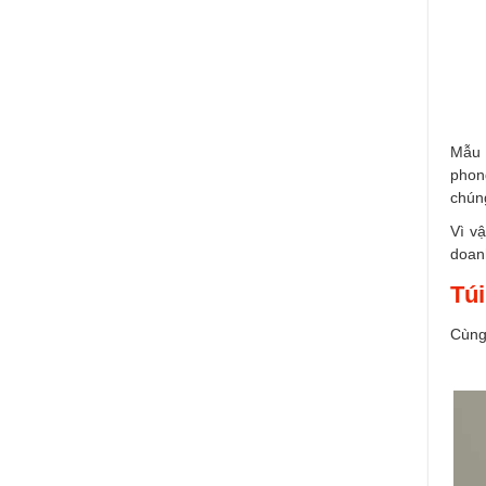
Mẫ
phong
chúng
Vì v
doan
Túi
Cùng 