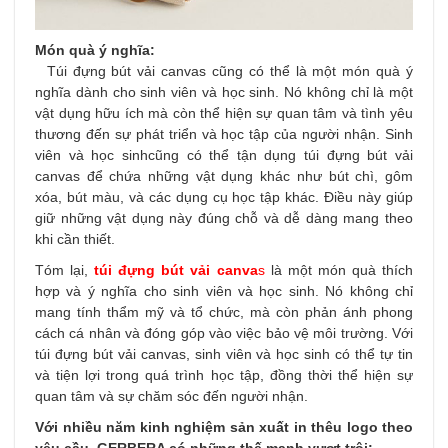
Món quà ý nghĩa:
Túi đựng bút vải canvas cũng có thể là một món quà ý
nghĩa dành cho sinh viên và học sinh. Nó không chỉ là một
vật dụng hữu ích mà còn thể hiện sự quan tâm và tình yêu
thương đến sự phát triển và học tập của người nhận. Sinh
viên và học sinhcũng có thể tận dụng túi đựng bút vải
canvas để chứa những vật dụng khác như bút chì, gôm
xóa, bút màu, và các dụng cụ học tập khác. Điều này giúp
giữ những vật dụng này đúng chỗ và dễ dàng mang theo
khi cần thiết.
Tóm lại,
túi đựng bút vải canva
s
là một món quà thích
hợp và ý nghĩa cho sinh viên và học sinh. Nó không chỉ
mang tính thẩm mỹ và tổ chức, mà còn phản ánh phong
cách cá nhân và đóng góp vào việc bảo vệ môi trường. Với
túi đựng bút vải canvas, sinh viên và học sinh có thể tự tin
và tiện lợi trong quá trình học tập, đồng thời thể hiện sự
quan tâm và sự chăm sóc đến người nhận.
Với nhiều năm kinh nghiệm sản xuất in thêu logo theo