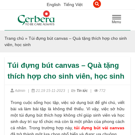
English
Tiếng Việt
Toggle
Menu
navigation
Trang chủ
»
Túi đựng bút canvas – Quà tặng thích hợp cho sinh
viên, học sinh
Túi đựng bút canvas – Quà tặng
thích hợp cho sinh viên, học sinh
Admin
|
21:19 15-11-2023
|
Tin tức
|
772
Trong cuộc sống học tập, việc sử dụng bút để ghi chú, viết
bài và làm bài tập là không thể thiếu. Vì vậy, việc sở hữu
một túi đựng bút thích hợp không chỉ giúp sinh viên và học
sinh duy trì sự tổ chức mà còn là một phần của phong cách
cá nhân. Trong trường hợp này,
t
úi đựng bút vải canva
s
đã trở thành một lựa chọn phổ biến và được ưa chuộng.