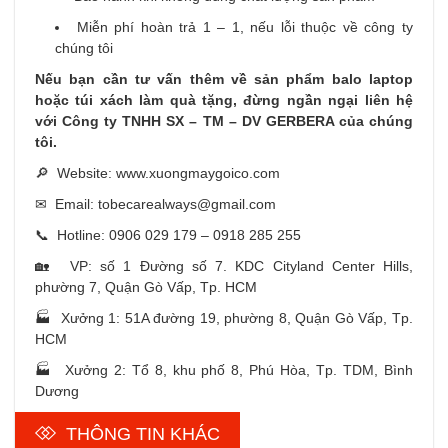
Miễn phí hoàn trả 1 – 1, nếu lỗi thuộc về công ty
chúng tôi
Nếu bạn cần tư vấn thêm về sản phẩm balo laptop
hoặc túi xách làm quà tặng, đừng ngần ngại liên hệ
với Công ty TNHH SX – TM – DV GERBERA của chúng
tôi.
🔎 Website: www.xuongmaygoico.com
✉ Email: tobecarealways@gmail.com
📞 Hotline: 0906 029 179 – 0918 285 255
🏡 VP: số 1 Đường số 7. KDC Cityland Center Hills,
phường 7, Quận Gò Vấp, Tp. HCM
🏭 Xưởng 1: 51A đường 19, phường 8, Quận Gò Vấp, Tp.
HCM
🏭 Xưởng 2: Tổ 8, khu phố 8, Phú Hòa, Tp. TDM, Bình
Dương
THÔNG TIN KHÁC