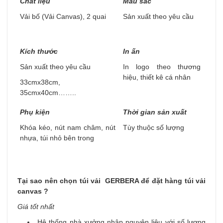
Chất liệu
Màu sắc
Vải bố (Vải Canvas), 2 quai
Sản xuất theo yêu cầu
Kích thước
In ấn
Sản xuất theo yêu cầu
In logo theo thương
hiệu, thiết kê cá nhân
33cmx38cm,
35cmx40cm……..
Phụ kiện
Thời gian sản xuất
Khóa kéo, nút nam châm, nút
Tùy thuộc số lượng
nhựa, túi nhỏ bên trong
Tại sao nên chọn túi vải GERBERA để đặt hàng túi vải
canvas ?
Giá tốt nhất
Hệ thống nhà xưởng nhập nguyên liệu với số lượng