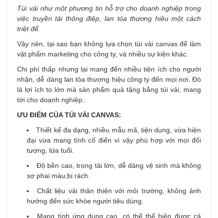
Túi vải như một phương tin hỗ trợ cho doanh nghiệp trong
việc truyền tải thông điệp, lan tỏa thương hiệu một cách
triệt để.
Vậy nên, tại sao bạn không lựa chọn túi vải canvas để làm
vật phẩm marketing cho công ty, và nhiều sự kiện khác.
Chi phí thấp nhưng lại mang đến nhiều tiện ích cho người
nhận, dễ dàng lan tỏa thương hiệu công ty đến mọi nơi. Đó
là lợi ích to lớn mà sản phẩm quà tặng bằng túi vải, mang
tới cho doanh nghiệp..
ƯU ĐIỂM CỦA TÚI VẢI CANVAS:
Thiết kế đa dạng, nhiều mẫu mã, tiện dụng, vừa hiện
đại vừa mang tính cổ điển vì vậy phù hợp với mọi đối
tượng, lứa tuổi.
Độ bền cao, trọng tải lớn, dễ dàng vệ sinh mà không
sợ phai màu,bị rách.
Chất liệu vải thân thiện với môi trường, không ảnh
hưởng đến sức khỏe người tiêu dùng.
Mang tính ứng dụng cao, có thể thể hiện được cá