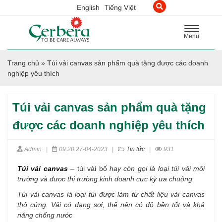
English
Tiếng Việt
Toggle
Menu
navigation
Trang chủ
»
Túi vải canvas sản phẩm quà tặng được các doanh
nghiệp yêu thích
Túi vải canvas sản phẩm quà tặng
được các doanh nghiệp yêu thích
Admin
|
09:20 27-04-2023
|
Tin tức
|
931
Túi vải canvas
– túi vải bố
hay còn gọi là loại túi vải môi
trường và được thị trường kinh doanh cực kỳ ưa chuộng.
Túi vải canvas là loại túi được làm từ chất liệu vải canvas
thô cứng. Vải có dạng sợi, thế nên có độ bền tốt và khả
năng chống nước