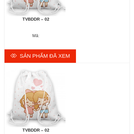
TVBDDR – 02
Mã:
SẢN PHẨM ĐÃ XEM
TVBDDR – 02